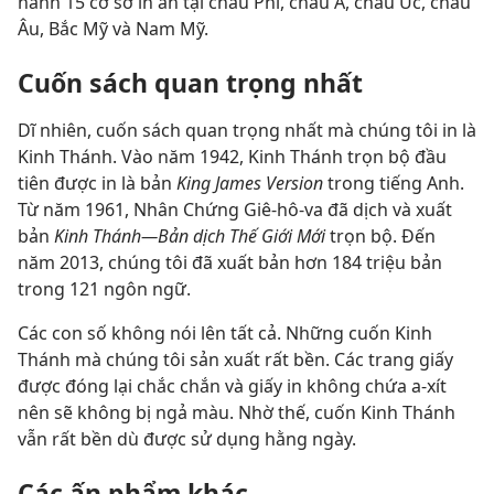
hành 15 cơ sở in ấn tại châu Phi, châu Á, châu Úc, châu
Âu, Bắc Mỹ và Nam Mỹ.
Cuốn sách quan trọng nhất
Dĩ nhiên, cuốn sách quan trọng nhất mà chúng tôi in là
Kinh Thánh. Vào năm 1942, Kinh Thánh trọn bộ đầu
tiên được in là bản
King James Version
trong tiếng Anh.
Từ năm 1961, Nhân Chứng Giê-hô-va đã dịch và xuất
bản
Kinh Thánh—Bản dịch Thế Giới Mới
trọn bộ. Đến
năm 2013, chúng tôi đã xuất bản hơn 184 triệu bản
trong 121 ngôn ngữ.
Các con số không nói lên tất cả. Những cuốn Kinh
Thánh mà chúng tôi sản xuất rất bền. Các trang giấy
được đóng lại chắc chắn và giấy in không chứa a-xít
nên sẽ không bị ngả màu. Nhờ thế, cuốn Kinh Thánh
vẫn rất bền dù được sử dụng hằng ngày.
Các ấn phẩm khác