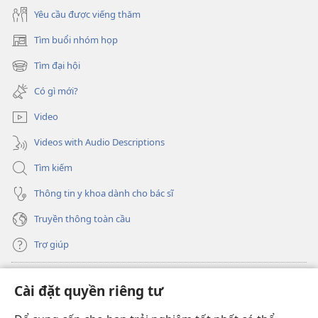
Yêu cầu được viếng thăm
Tìm buổi nhóm họp
(mở
cửa
Tìm đại hội
(mở
sổ
cửa
mới)
Có gì mới?
sổ
mới)
Video
Videos with Audio Descriptions
Tìm kiếm
Thông tin y khoa dành cho bác sĩ
Truyền thông toàn cầu
Trợ giúp
Đóng góp
(mở
Cài đặt quyền riêng tư
cửa
sổ