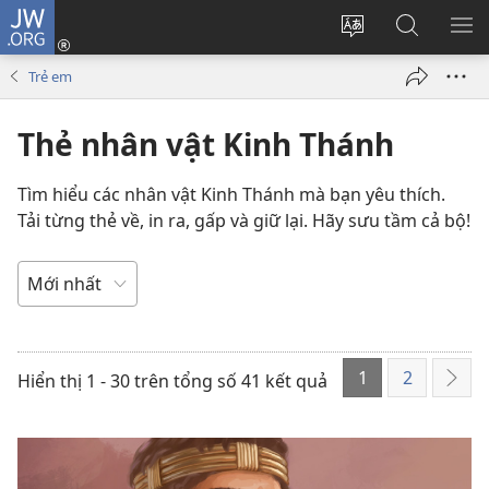
JW.ORG
Đăng
nhập
Thay
Tìm
HI
(mở
đổi
kiếm
BẢ
Trẻ em
cửa
ngôn
JW.ORG
CH
sổ
ngữ
Thẻ nhân vật Kinh Thánh
mới)
của
trang
Tìm hiểu các nhân vật Kinh Thánh mà bạn yêu thích.
Tải từng thẻ về, in ra, gấp và giữ lại. Hãy sưu tầm cả bộ!
SẮP
XẾP
THỨ
1
2
TỰ
Hiển thị 1 - 30 trên tổng số 41 kết quả
Tiếp
THEO
the