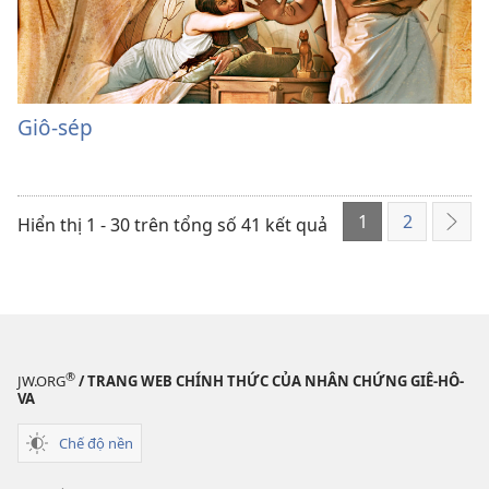
Giô-sép
1
2
Hiển thị 1 - 30 trên tổng số 41 kết quả
Tiếp
the
®
JW.ORG
/ TRANG WEB CHÍNH THỨC CỦA NHÂN CHỨNG GIÊ-HÔ-
VA
Chế độ nền