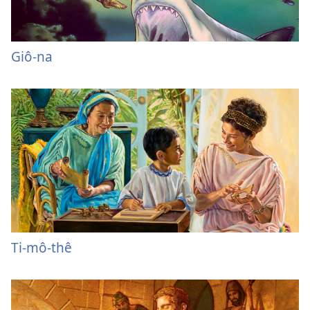
Giô-na
Ti-mô-thê