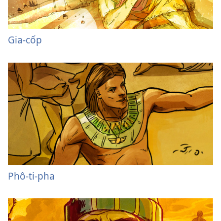
Gia-cốp
Phô-ti-pha