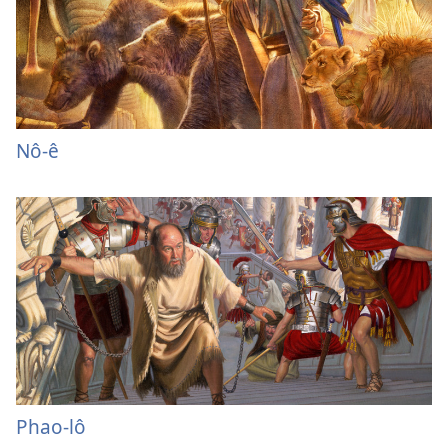
Nô-ê
Phao-lô