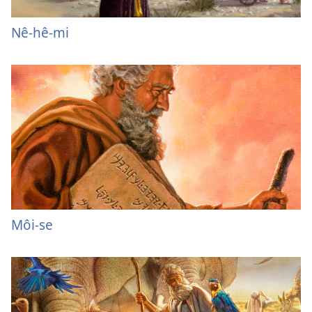
Nê-hê-mi
Môi-se