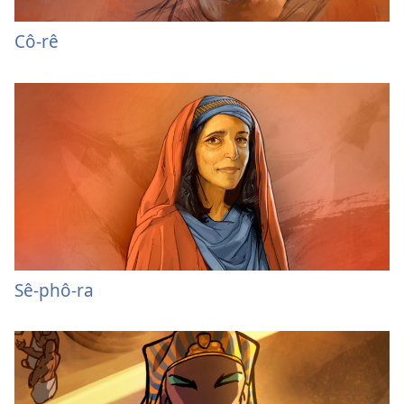
Cô-rê
Sê-phô-ra