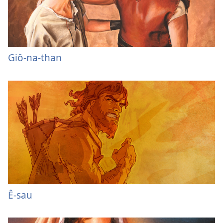
Giô-na-than
Ê-sau