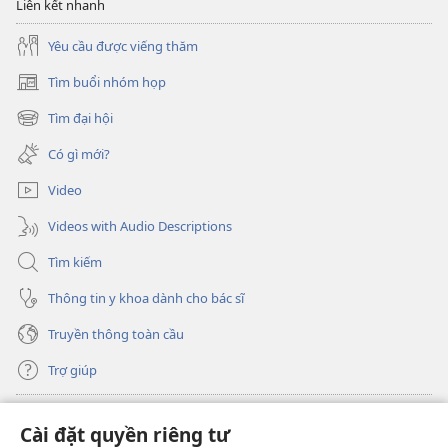
Liên kết nhanh
Yêu cầu được viếng thăm
Tìm buổi nhóm họp
(mở
cửa
Tìm đại hội
(mở
sổ
cửa
mới)
Có gì mới?
sổ
mới)
Video
Videos with Audio Descriptions
Tìm kiếm
Thông tin y khoa dành cho bác sĩ
Truyền thông toàn cầu
Trợ giúp
Đóng góp
(mở
Cài đặt quyền riêng tư
cửa