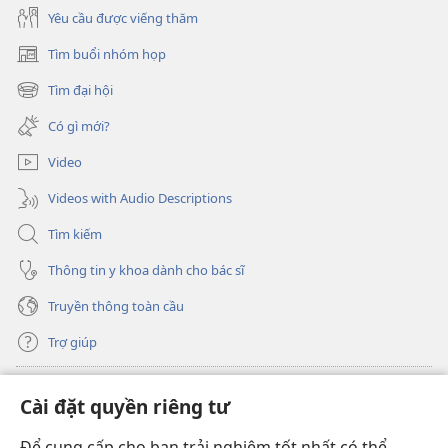
Yêu cầu được viếng thăm
Tìm buổi nhóm họp
(mở
cửa
Tìm đại hội
(mở
sổ
cửa
mới)
Có gì mới?
sổ
mới)
Video
Videos with Audio Descriptions
Tìm kiếm
Thông tin y khoa dành cho bác sĩ
Truyền thông toàn cầu
Trợ giúp
Đóng góp
(mở
Cài đặt quyền riêng tư
cửa
sổ
Để cung cấp cho bạn trải nghiệm tốt nhất có thể,
THƯ VIỆN TRỰC TUYẾN Tháp Canh