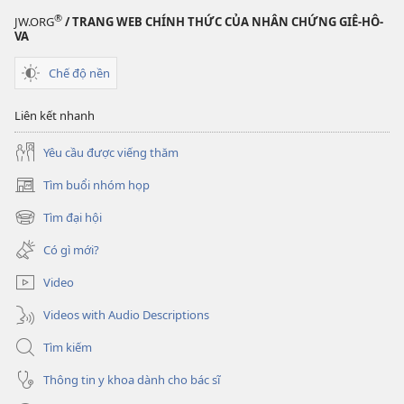
®
JW.ORG
/ TRANG WEB CHÍNH THỨC CỦA NHÂN CHỨNG GIÊ-HÔ-
VA
Chế độ nền
Liên kết nhanh
Yêu cầu được viếng thăm
Tìm buổi nhóm họp
(mở
cửa
Tìm đại hội
(mở
sổ
cửa
mới)
Có gì mới?
sổ
mới)
Video
Videos with Audio Descriptions
Tìm kiếm
Thông tin y khoa dành cho bác sĩ