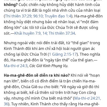
không?
Cuộc chiến này không hủy diệt hành tinh của
chúng ta vì trái đất là ngôi nhà vĩnh cửu của nhân loại
(
Thi thiên 37:29;
96:10;
Truyền đạo 1:4
). Ha-ma-ghê-đôn
không hủy diệt nhưng bảo vệ nhân loại, vì “một đám
đông lớn” các tôi tớ của Đức Chúa Trời sẽ được sống
sót.​—
Khải huyền 7:9,
14;
Thi thiên 37:34
.
Nhưng ngoài việc nói đến trái đất, từ “thế gian” trong
Kinh Thánh đôi khi ám chỉ xã hội loài người gian ác
chống lại Đức Chúa Trời (
1 Giăng 2:15-17
). Theo nghĩa
đó, Ha-ma-ghê-đôn là “ngày tận thế” của thế gian.​—
Ma-thi-ơ 24:3
,
Các Giờ Kinh Phụng Vụ.
Ha-ma-ghê-đôn sẽ diễn ra khi nào?
Khi nói về “hoạn
nạn lớn”, biến cố có đỉnh điểm là trận chiến Ha-ma-
ghê-đôn, Chúa Giê-su cho biết: “Về ngày và giờ đó thì
không ai biết, kể cả thiên sứ trên trời hay Con cũng
vậy, nhưng chỉ mình Cha biết mà thôi” (
Ma-thi-ơ 24:21,
36
). Tuy nhiên, Kinh Thánh cho thấy rằng Ha-ma-ghê-