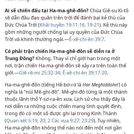
Ai sẽ chiến đấu tại Ha-ma-ghê-đôn?
Chúa Giê-su Ki-tô
sẽ dẫn đầu đạo quân trên trời để đánh bại kẻ thù của
Đức Chúa Trời (
Khải huyền 19:11-16,
19-21
). Kẻ thù này
gồm những người chống lại uy quyền của Đức Chúa
Trời và khinh thường ngài.​—
Ê-xê-chi-ên 39:7
.
Có phải trận chiến Ha-ma-ghê-đôn sẽ diễn ra ở
Trung Đông?
Không. Thay vì chỉ giới hạn trong một
nơi, trận chiến Ha-ma-ghê-đôn sẽ xảy ra trên toàn thế
giới.​—
Giê-rê-mi 25:32-34;
Ê-xê-chi-ên 39:17-20
.
Ha-ma-ghê-đôn (tiếng Hê-bơ-rơ là
Har Meghiddohnʹ
) có
nghĩa là “núi Mê-ghi-đô”. Mê-ghi-đô từng là một thành
thuộc lãnh thổ Y-sơ-ra-ên xưa. Lịch sử cho thấy đây là
nơi diễn ra những cuộc chiến mang tính quyết định,
trong đó có một số được ghi lại trong Kinh Thánh
(
Quan xét 5:19, 20;
2 Các vua 9:27;
23:29
). Tuy nhiên,
Ha-ma-ghê-đôn không thể nào nói đến một nơi gần