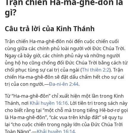
Trận chiến Ha-ma-ghê-đôn là
gì?
Câu trả lời của Kinh Thánh
Trận chiến Ha-ma-ghê-đôn nói đến cuộc chiến cuối
cùng giữa các chính phủ loài người với Đức Chúa Trời.
Ngay cả bây giờ, các chính phủ này và những người
ủng hộ họ cũng chống đối Đức Chúa Trời bằng cách từ
chối phục tùng sự cai trị của ngài (
Thi thiên 2:2
). Trận
chiến Ha-ma-ghê-đôn sẽ đặt dấu chấm hết cho sự cai
trị của con người.​—
Đa-ni-ên 2:44
.
Từ “Ha-ma-ghê-đôn” chỉ xuất hiện một lần trong Kinh
Thánh, nơi
Khải huyền 16:16
. Lời tiên tri trong sách này
cho biết rằng tại “một chỗ mà trong tiếng Hê-bơ-rơ gọi
là Ha-ma-ghê-đôn”, “các vua trên khắp đất” sẽ quy tụ
lại “cho cuộc chiến trong ngày lớn của Đức Chúa Trời
Toàn Năng”.​—
Khải huyền 16:14
.