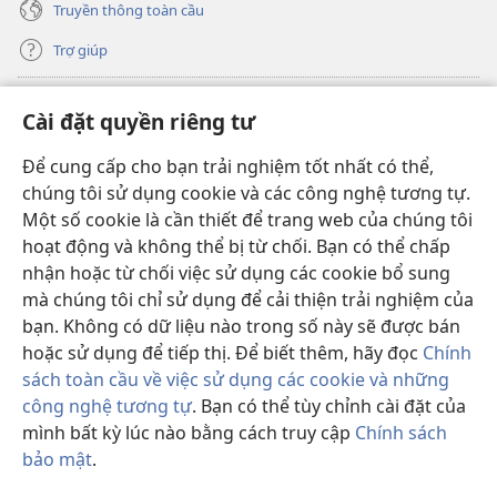
Truyền thông toàn cầu
Trợ giúp
Đóng góp
(mở
Cài đặt quyền riêng tư
cửa
sổ
Để cung cấp cho bạn trải nghiệm tốt nhất có thể,
THƯ VIỆN TRỰC TUYẾN Tháp Canh
(mở
mới)
chúng tôi sử dụng cookie và các công nghệ tương tự.
cửa
®
JW Hub
Một số cookie là cần thiết để trang web của chúng tôi
sổ
(mở
mới)
hoạt động và không thể bị từ chối. Bạn có thể chấp
cửa
®
JW Library
sổ
nhận hoặc từ chối việc sử dụng các cookie bổ sung
mới)
mà chúng tôi chỉ sử dụng để cải thiện trải nghiệm của
Thư viện Tháp Canh
bạn. Không có dữ liệu nào trong số này sẽ được bán
hoặc sử dụng để tiếp thị. Để biết thêm, hãy đọc
Chính
sách toàn cầu về việc sử dụng các cookie và những
công nghệ tương tự
. Bạn có thể tùy chỉnh cài đặt của
mình bất kỳ lúc nào bằng cách truy cập
Chính sách
Copyright
© 2026 Watch Tower Bible and Tract Society of Pennsylvania.
ĐIỀU KHOẢN SỬ DỤNG
|
CHÍNH SÁCH BẢO MẬT
|
CÀI ĐẶT QUYỀN
bảo mật
.
RIÊNG TƯ