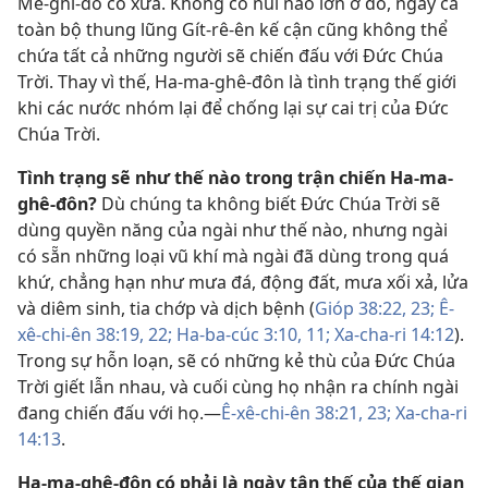
Mê-ghi-đô cổ xưa. Không có núi nào lớn ở đó, ngay cả
toàn bộ thung lũng Gít-rê-ên kế cận cũng không thể
chứa tất cả những người sẽ chiến đấu với Đức Chúa
Trời. Thay vì thế, Ha-ma-ghê-đôn là tình trạng thế giới
khi các nước nhóm lại để chống lại sự cai trị của Đức
Chúa Trời.
Tình trạng sẽ như thế nào trong trận chiến Ha-ma-
ghê-đôn?
Dù chúng ta không biết Đức Chúa Trời sẽ
dùng quyền năng của ngài như thế nào, nhưng ngài
có sẵn những loại vũ khí mà ngài đã dùng trong quá
khứ, chẳng hạn như mưa đá, động đất, mưa xối xả, lửa
và diêm sinh, tia chớp và dịch bệnh (
Gióp 38:22, 23;
Ê-
xê-chi-ên 38:19,
22;
Ha-ba-cúc 3:10, 11;
Xa-cha-ri 14:12
).
Trong sự hỗn loạn, sẽ có những kẻ thù của Đức Chúa
Trời giết lẫn nhau, và cuối cùng họ nhận ra chính ngài
đang chiến đấu với họ.​—
Ê-xê-chi-ên 38:21,
23;
Xa-cha-ri
14:13
.
Ha-ma-ghê-đôn có phải là ngày tận thế của thế gian