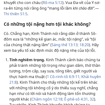
khuyết cho con cháu (
Rô-ma 5:12
). Vua Đa-vít của Y-sơ-
ra-ên từng nói rằng ông “mang lỗi lầm
khi chào đời”.
​—
Thi thiên 51:5
.
Có những tội nặng hơn tội khác không?
Có. Chẳng hạn, Kinh Thánh nói rằng dân ở thành Sô-
đôm xưa là “những kẻ gian ác, mắc tội nặng”, và “tội
của chúng thật nặng lắm” (
Sáng thế 13:13;
18:20
). Hãy
xem ba yếu tố xác định mức độ nặng nhẹ của tội lỗi.
Tính nghiêm trọng.
Kinh Thánh cảnh báo chúng ta
phải tránh những tội trọng như gian dâm, thờ thần
tượng, trộm cắp, say sưa, tống tiền, giết người và
thực hành ma thuật (
1 Cô-rinh-tô 6:​9-​11;
Khải huyền
21:8
). Kinh Thánh cho thấy những tội kể trên khác
với những tội không cố ý do thiếu suy nghĩ, chẳng
hạn như có lời nói và hành động làm tổn thương
người khác (
Châm ngôn 12:18;
Ê-phê-sô 4:31, 32
).
Tuy nhiên, Kinh Thánh khuyến khích chúng ta