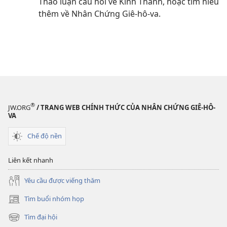
Thảo luận câu hỏi về Kinh Thánh, hoặc tìm hiểu
thêm về Nhân Chứng Giê-hô-va.
®
JW.ORG
/ TRANG WEB CHÍNH THỨC CỦA NHÂN CHỨNG GIÊ-HÔ-
VA
Chế độ nền
Liên kết nhanh
Yêu cầu được viếng thăm
Tìm buổi nhóm họp
(mở
cửa
Tìm đại hội
(mở
sổ