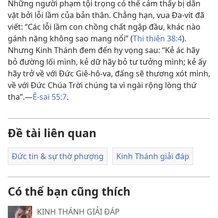
Những người phạm tội trọng có thể cảm thấy bị dằn
vặt bởi lỗi lầm của bản thân. Chẳng hạn, vua Đa-vít đã
viết: “Các lỗi lầm con chồng chất ngập đầu, khác nào
gánh nặng không sao mang nổi” (
Thi thiên 38:4
).
Nhưng Kinh Thánh đem đến hy vọng sau: “Kẻ ác hãy
bỏ đường lối mình, kẻ dữ hãy bỏ tư tưởng mình; kẻ ấy
hãy trở về với Đức Giê-hô-va, đấng sẽ thương xót mình,
về với Đức Chúa Trời chúng ta vì ngài rộng lòng thứ
tha”.​—
Ê-sai 55:7
.
Đề tài liên quan
Đức tin & sự thờ phượng
Kinh Thánh giải đáp
Có thể bạn cũng thích
KINH THÁNH GIẢI ĐÁP