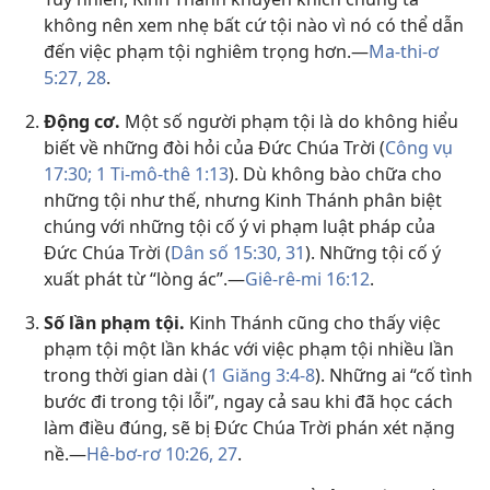
không nên xem nhẹ bất cứ tội nào vì nó có thể dẫn
đến việc phạm tội nghiêm trọng hơn.​—
Ma-thi-ơ
5:27, 28
.
Động cơ.
Một số người phạm tội là do không hiểu
biết về những đòi hỏi của Đức Chúa Trời (
Công vụ
17:30;
1 Ti-mô-thê 1:13
). Dù không bào chữa cho
những tội như thế, nhưng Kinh Thánh phân biệt
chúng với những tội cố ý vi phạm luật pháp của
Đức Chúa Trời (
Dân số 15:30, 31
). Những tội cố ý
xuất phát từ “lòng ác”.​—
Giê-rê-mi 16:12
.
Số lần phạm tội.
Kinh Thánh cũng cho thấy việc
phạm tội một lần khác với việc phạm tội nhiều lần
trong thời gian dài (
1 Giăng 3:​4-8
). Những ai “cố tình
bước đi trong tội lỗi”, ngay cả sau khi đã học cách
làm điều đúng, sẽ bị Đức Chúa Trời phán xét nặng
nề.​—
Hê-bơ-rơ 10:26, 27
.