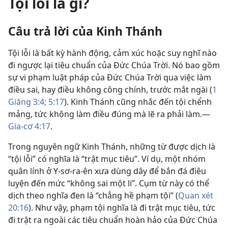
Tội lỗi là gì?
Câu trả lời của Kinh Thánh
Tội lỗi là bất kỳ hành động, cảm xúc hoặc suy nghĩ nào
đi ngược lại tiêu chuẩn của Đức Chúa Trời. Nó bao gồm
sự vi phạm luật pháp của Đức Chúa Trời qua việc làm
điều sai, hay điều không công chính, trước mắt ngài (
1
Giăng 3:4;
5:17
). Kinh Thánh cũng nhắc đến tội chểnh
mảng, tức không làm điều đúng mà lẽ ra phải làm.​—
Gia-cơ 4:17
.
Trong nguyên ngữ Kinh Thánh, những từ được dịch là
“tội lỗi” có nghĩa là “trật mục tiêu”. Ví dụ, một nhóm
quân lính ở Y-sơ-ra-ên xưa dùng dây để bắn đá điêu
luyện đến mức “không sai một li”. Cụm từ này có thể
dịch theo nghĩa đen là “chẳng hề phạm tội” (
Quan xét
20:16
). Như vậy, phạm tội nghĩa là đi trật mục tiêu, tức
đi trật ra ngoài các tiêu chuẩn hoàn hảo của Đức Chúa