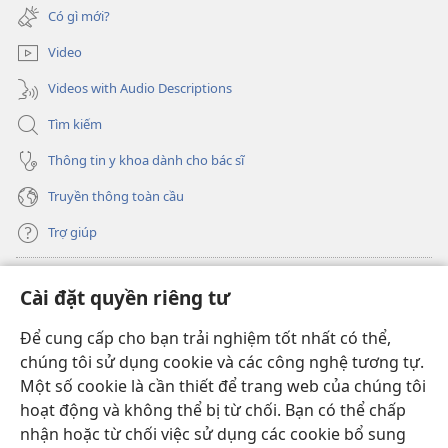
cửa
mới)
Có gì mới?
sổ
mới)
Video
Videos with Audio Descriptions
Tìm kiếm
Thông tin y khoa dành cho bác sĩ
Truyền thông toàn cầu
Trợ giúp
Đóng góp
(mở
Cài đặt quyền riêng tư
cửa
sổ
Để cung cấp cho bạn trải nghiệm tốt nhất có thể,
THƯ VIỆN TRỰC TUYẾN Tháp Canh
(mở
mới)
chúng tôi sử dụng cookie và các công nghệ tương tự.
cửa
®
JW Hub
Một số cookie là cần thiết để trang web của chúng tôi
sổ
(mở
mới)
hoạt động và không thể bị từ chối. Bạn có thể chấp
cửa
®
JW Library
sổ
nhận hoặc từ chối việc sử dụng các cookie bổ sung