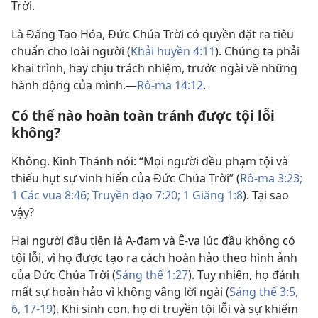
Trời.
Là Đấng Tạo Hóa, Đức Chúa Trời có quyền đặt ra tiêu
chuẩn cho loài người (
Khải huyền 4:11
). Chúng ta phải
khai trình, hay chịu trách nhiệm, trước ngài về những
hành động của mình.​—
Rô-ma 14:12
.
Có thể nào hoàn toàn tránh được tội lỗi
không?
Không. Kinh Thánh nói: “Mọi người đều phạm tội và
thiếu hụt sự vinh hiển của Đức Chúa Trời” (
Rô-ma 3:23;
1 Các vua 8:46;
Truyền đạo 7:20;
1 Giăng 1:8
). Tại sao
vậy?
Hai người đầu tiên là A-đam và Ê-va lúc đầu không có
tội lỗi, vì họ được tạo ra cách hoàn hảo theo hình ảnh
của Đức Chúa Trời (
Sáng thế 1:27
). Tuy nhiên, họ đánh
mất sự hoàn hảo vì không vâng lời ngài (
Sáng thế 3:5,
6,
17-19
). Khi sinh con, họ di truyền tội lỗi và sự khiếm