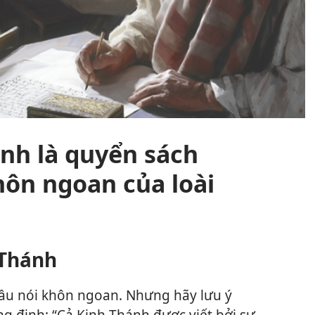
nh là quyển sách
ôn ngoan của loài
 Thánh
âu nói khôn ngoan. Nhưng hãy lưu ý
g định: “Cả Kinh Thánh được viết bởi sự