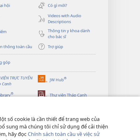
sổ
ại hội
Có gì mới?
mới)
Videos with Audio
o
Descriptions
Thông tin y khoa dành
kiếm
cho bác sĩ
n thông toàn cầu
Trợ giúp
g góp
 VIỆN TRỰC TUYẾN
®
JW Hub
(mở
p Canh
cửa
®
sổ
ibrary
Thư viện Tháp Canh
mới)
ột số cookie là cần thiết để trang web của
bổ sung mà chúng tôi chỉ sử dụng để cải thiện
hêm, hãy đọc
Chính sách toàn cầu về việc sử