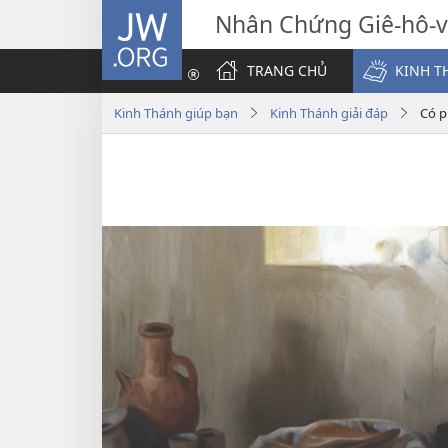
JW.ORG
Nhân Chứng Giê-hô-
TRANG CHỦ
KINH T
Kinh Thánh giúp bạn
Kinh Thánh giải đáp
Có p