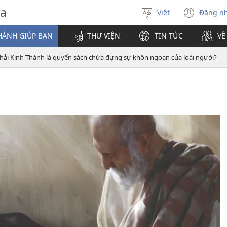
va
Việt
Đăng n
Chọn
(mở
ngôn
cửa
HÁNH GIÚP BẠN
THƯ VIỆN
TIN TỨC
VỀ
ngữ
sổ
mới)
hải Kinh Thánh là quyển sách chứa đựng sự khôn ngoan của loài người?