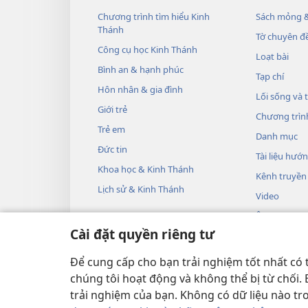
Chương trình tìm hiểu Kinh
Sách mỏng &
Thánh
Tờ chuyên đề
Công cụ học Kinh Thánh
Loạt bài
Bình an & hạnh phúc
Tạp chí
Hôn nhân & gia đình
Lối sống và 
Giới trẻ
Chương trìn
Trẻ em
Danh mục
Đức tin
Tài liệu hướ
Khoa học & Kinh Thánh
Kênh truyền
Lịch sử & Kinh Thánh
Video
Âm nhạc
Cài đặt quyền riêng tư
Các vở kịch 
Phần đọc Ki
Để cung cấp cho bạn trải nghiệm tốt nhất có 
chúng tôi hoạt động và không thể bị từ chối.
trải nghiệm của bạn. Không có dữ liệu nào tr