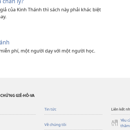
 chân lý?
giả của Kinh Thánh thì sách này phải khác biệt
ay.
hánh
miễn phí, một người dạy với một người học.
 CHỨNG GIÊ-HÔ-VA
Tin tức
Liên kết n
Yêu c
Về chúng tôi
thăm