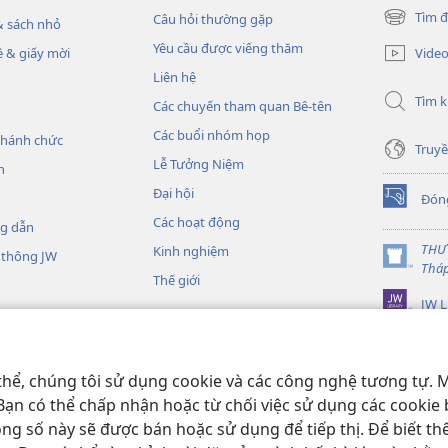
Tìm đ
Câu hỏi thường gặp
 sách nhỏ
(mở
cửa
Yêu cầu được viếng thăm
Vide
 & giấy mời
sổ
Liên hệ
mới)
Tìm 
Các chuyến tham quan Bê-tên
Các buổi nhóm họp
thánh chức
Truyề
Lễ Tưởng Niệm
h
Đại hội
Đón
(mở
Các hoạt động
cửa
ng dẫn
sổ
THƯ
Kinh nghiệm
 thông JW
mới)
(mở
Thá
Thế giới
cửa
JW L
sổ
mới)
Kinh Thánh thu âm
nh Thánh sống động
thể, chúng tôi sử dụng cookie và các công nghệ tương tự. M
 Bạn có thể chấp nhận hoặc từ chối việc sử dụng các cookie 
ong số này sẽ được bán hoặc sử dụng để tiếp thị. Để biết t