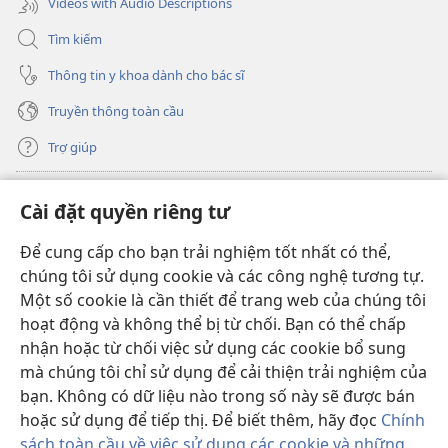
Videos with Audio Descriptions
Tìm kiếm
Thông tin y khoa dành cho bác sĩ
Truyền thông toàn cầu
Trợ giúp
Đóng góp
(mở
Cài đặt quyền riêng tư
cửa
sổ
Để cung cấp cho bạn trải nghiệm tốt nhất có thể,
THƯ VIỆN TRỰC TUYẾN Tháp Canh
(mở
mới)
chúng tôi sử dụng cookie và các công nghệ tương tự.
cửa
®
JW Hub
Một số cookie là cần thiết để trang web của chúng tôi
sổ
(mở
mới)
hoạt động và không thể bị từ chối. Bạn có thể chấp
cửa
®
JW Library
sổ
nhận hoặc từ chối việc sử dụng các cookie bổ sung
mới)
mà chúng tôi chỉ sử dụng để cải thiện trải nghiệm của
Thư viện Tháp Canh
bạn. Không có dữ liệu nào trong số này sẽ được bán
hoặc sử dụng để tiếp thị. Để biết thêm, hãy đọc
Chính
sách toàn cầu về việc sử dụng các cookie và những