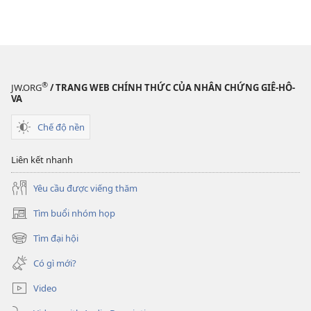
®
JW.ORG
/ TRANG WEB CHÍNH THỨC CỦA NHÂN CHỨNG GIÊ-HÔ-
VA
Chế độ nền
Liên kết nhanh
Yêu cầu được viếng thăm
Tìm buổi nhóm họp
(mở
cửa
Tìm đại hội
(mở
sổ
cửa
mới)
Có gì mới?
sổ
mới)
Video