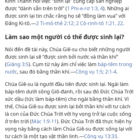
Kinh Thánh nói việc “sinh lại” cung cấp sản nghiệp
được “dành sẵn trên trời” (
1 Phi-e-rơ 1:3, 4
). Những ai
được sinh lại tin chắc rằng họ sẽ “đồng làm vua” với
Đấng Ki-tô.​—
2 Ti-mô-thê 2:12;
2 Cô-rinh-tô 1:21, 22
.
Làm sao một người có thể được sinh lại?
Nói đến đề tài này, Chúa Giê-su cho biết những người
được sinh lại sẽ “được sinh bởi nước và thần khí”
(
Giăng 3:5
). Cụm từ này ám chỉ việc làm
báp-têm trong
nước
, sau đó bằng thần khí.​—
Công vụ 1:5;
2:1-4
.
Chúa Giê-su là người đầu tiên được sinh lại. Ngài làm
báp-têm dưới sông Giô-đanh, rồi sau đó Đức Chúa Trời
xức dầu (tức làm báp-têm) cho ngài bằng thần khí. Vì
thế, Chúa Giê-su được sinh lại bởi thần khí với tư cách
là con của Đức Chúa Trời với hy vọng trở lại cuộc sống
ở trên trời (
Mác 1:9-11
). Đức Chúa Trời đã thực hiện hy
vọng này bằng cách làm Chúa Giê-su được sống lại với
tư cách là một tạo vật thần linh.​—
Công vụ 13:33
.