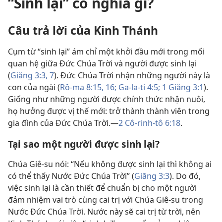
“Sinh lại” có nghĩa gì?
Câu trả lời của Kinh Thánh
Cụm từ “sinh lại” ám chỉ một khởi đầu mới trong mối
quan hệ giữa Đức Chúa Trời và người được sinh lại
(
Giăng 3:​3,
7
). Đức Chúa Trời nhận những người này là
con của ngài (
Rô-ma 8:​15, 16;
Ga-la-ti 4:5;
1 Giăng 3:1
).
Giống như những người được chính thức nhận nuôi,
họ hưởng được vị thế mới: trở thành thành viên trong
gia đình của Đức Chúa Trời.​—
2 Cô-rinh-tô 6:18
.
Tại sao một người được sinh lại?
Chúa Giê-su nói: “Nếu không được sinh lại thì không ai
có thể thấy Nước Đức Chúa Trời” (
Giăng 3:3
). Do đó,
việc sinh lại là cần thiết để chuẩn bị cho một người
đảm nhiệm vai trò cùng cai trị với Chúa Giê-su trong
Nước Đức Chúa Trời. Nước này sẽ cai trị từ trời, nên