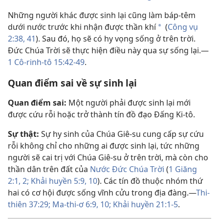
Những người khác được sinh lại cũng làm báp-têm
dưới nước trước khi nhận được thần khí
(
Công vụ
a
2:38,
41
). Sau đó, họ sẽ có hy vọng sống ở trên trời.
Đức Chúa Trời sẽ thực hiện điều này qua sự sống lại.​—
1 Cô-rinh-tô 15:42-49
.
Quan điểm sai về sự sinh lại
Quan điểm sai:
Một người phải được sinh lại mới
được cứu rỗi hoặc trở thành tín đồ đạo Đấng Ki-tô.
Sự thật:
Sự hy sinh của Chúa Giê-su cung cấp sự cứu
rỗi không chỉ cho những ai được sinh lại, tức những
người sẽ cai trị với Chúa Giê-su ở trên trời, mà còn cho
thần dân trên đất của
Nước Đức Chúa Trời
(
1 Giăng
2:1, 2;
Khải huyền 5:9, 10
). Các tín đồ thuộc nhóm thứ
hai có cơ hội được sống vĩnh cửu trong địa đàng.​—
Thi-
thiên 37:29;
Ma-thi-ơ 6:9, 10;
Khải huyền 21:1-5
.