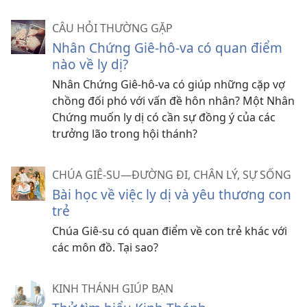
CÂU HỎI THƯỜNG GẶP
Nhân Chứng Giê-hô-va có quan điểm
nào về ly dị?
Nhân Chứng Giê-hô-va có giúp những cặp vợ
chồng đối phó với vấn đề hôn nhân? Một Nhân
Chứng muốn ly dị có cần sự đồng ý của các
trưởng lão trong hội thánh?
CHÚA GIÊ-SU—ĐƯỜNG ĐI, CHÂN LÝ, SỰ SỐNG
Bài học về việc ly dị và yêu thương con
trẻ
Chúa Giê-su có quan điểm về con trẻ khác với
các môn đồ. Tại sao?
KINH THÁNH GIÚP BẠN