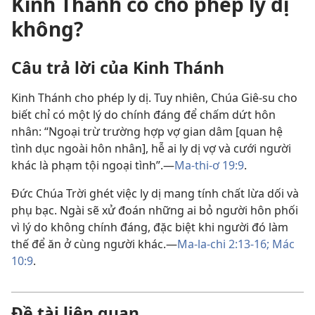
Kinh Thánh có cho phép ly dị
không?
Câu trả lời của Kinh Thánh
Kinh Thánh cho phép ly dị. Tuy nhiên, Chúa Giê-su cho
biết chỉ có một lý do chính đáng để chấm dứt hôn
nhân: “Ngoại trừ trường hợp vợ gian dâm [quan hệ
tình dục ngoài hôn nhân], hễ ai ly dị vợ và cưới người
khác là phạm tội ngoại tình”.—
Ma-thi-ơ 19:9
.
Đức Chúa Trời ghét việc ly dị mang tính chất lừa dối và
phụ bạc. Ngài sẽ xử đoán những ai bỏ người hôn phối
vì lý do không chính đáng, đặc biệt khi người đó làm
thế để ăn ở cùng người khác.—
Ma-la-chi 2:13-16;
Mác
10:9
.
Đề tài liên quan