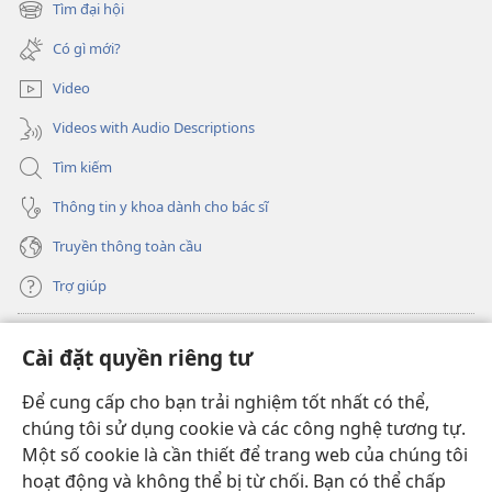
cửa
Tìm đại hội
(mở
sổ
cửa
mới)
Có gì mới?
sổ
mới)
Video
Videos with Audio Descriptions
Tìm kiếm
Thông tin y khoa dành cho bác sĩ
Truyền thông toàn cầu
Trợ giúp
Đóng góp
(mở
Cài đặt quyền riêng tư
cửa
sổ
Để cung cấp cho bạn trải nghiệm tốt nhất có thể,
THƯ VIỆN TRỰC TUYẾN Tháp Canh
(mở
mới)
chúng tôi sử dụng cookie và các công nghệ tương tự.
cửa
®
JW Hub
Một số cookie là cần thiết để trang web của chúng tôi
sổ
(mở
mới)
hoạt động và không thể bị từ chối. Bạn có thể chấp
cửa