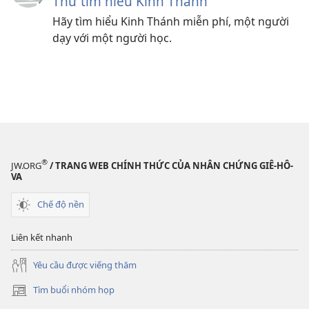
Thử tìm hiểu Kinh Thánh
Hãy tìm hiểu Kinh Thánh miễn phí, một người
dạy với một người học.
®
JW.ORG
/ TRANG WEB CHÍNH THỨC CỦA NHÂN CHỨNG GIÊ-HÔ-
VA
Chế độ nền
Liên kết nhanh
Yêu cầu được viếng thăm
Tìm buổi nhóm họp
(mở