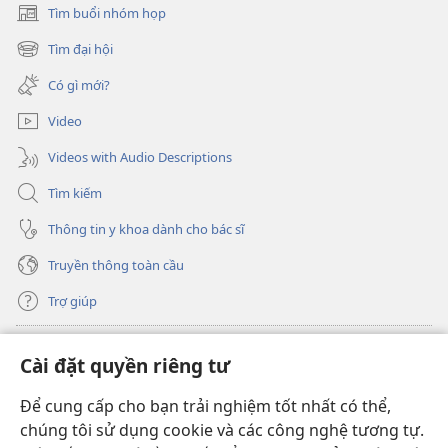
Tìm buổi nhóm họp
(mở
cửa
Tìm đại hội
(mở
sổ
cửa
mới)
Có gì mới?
sổ
mới)
Video
Videos with Audio Descriptions
Tìm kiếm
Thông tin y khoa dành cho bác sĩ
Truyền thông toàn cầu
Trợ giúp
Đóng góp
(mở
Cài đặt quyền riêng tư
cửa
sổ
Để cung cấp cho bạn trải nghiệm tốt nhất có thể,
THƯ VIỆN TRỰC TUYẾN Tháp Canh
(mở
mới)
chúng tôi sử dụng cookie và các công nghệ tương tự.
cửa
®