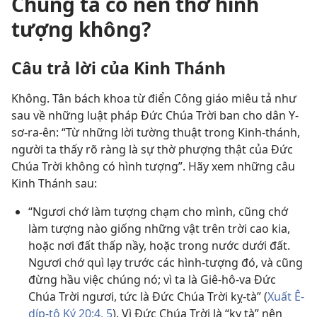
Chúng ta có nên thờ hình
tượng không?
Câu trả lời của Kinh Thánh
Không. Tân bách khoa từ điển Công giáo miêu tả như
sau về những luật pháp Đức Chúa Trời ban cho dân Y-
sơ-ra-ên: “Từ những lời tường thuật trong Kinh-thánh,
người ta thấy rõ ràng là sự thờ phượng thật của Đức
Chúa Trời không có hình tượng”. Hãy xem những câu
Kinh Thánh sau:
“Ngươi chớ làm tượng chạm cho mình, cũng chớ
làm tượng nào giống những vật trên trời cao kia,
hoặc nơi đất thấp nầy, hoặc trong nước dưới đất.
Ngươi chớ quì lạy trước các hình-tượng đó, và cũng
đừng hầu việc chúng nó; vì ta là Giê-hô-va Đức
Chúa Trời ngươi, tức là Đức Chúa Trời kỵ-tà” (
Xuất Ê-
díp-tô Ký 20:​4, 5
). Vì Đức Chúa Trời là “kỵ tà” nên