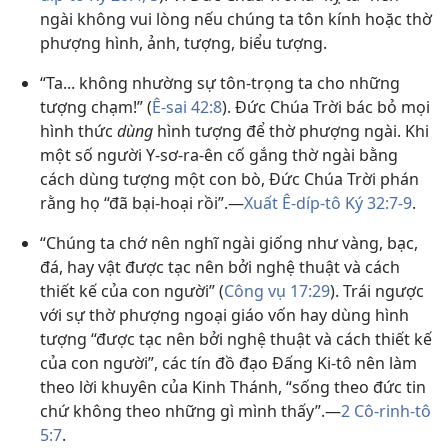
ngài không vui lòng nếu chúng ta tôn kính hoặc thờ
phượng hình, ảnh, tượng, biểu tượng.
“Ta... không nhường sự tôn-trọng ta cho những
tượng chạm!” (
Ê-sai 42:8
). Đức Chúa Trời bác bỏ mọi
hình thức
dùng
hình tượng để thờ phượng ngài. Khi
một số người Y-sơ-ra-ên cố gắng thờ ngài bằng
cách dùng tượng một con bò, Đức Chúa Trời phán
rằng họ “đã bại-hoại rồi”.​—
Xuất Ê-díp-tô Ký 32:​7-9
.
“Chúng ta chớ nên nghĩ ngài giống như vàng, bạc,
đá, hay vật được tạc nên bởi nghệ thuật và cách
thiết kế của con người” (
Công vụ 17:29
). Trái ngược
với sự thờ phượng ngoại giáo vốn hay dùng hình
tượng “được tạc nên bởi nghệ thuật và cách thiết kế
của con người”, các tín đồ đạo Đấng Ki-tô nên làm
theo lời khuyên của Kinh Thánh, “sống theo đức tin
chứ không theo những gì mình thấy”.​—
2 Cô-rinh-tô
5:7
.