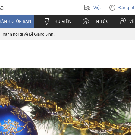
va
Việt
Đăng n
Chọn
(mở
ngôn
cửa
HÁNH GIÚP BẠN
THƯ VIỆN
TIN TỨC
VỀ
ngữ
sổ
mới)
 Thánh nói gì về Lễ Giáng Sinh?