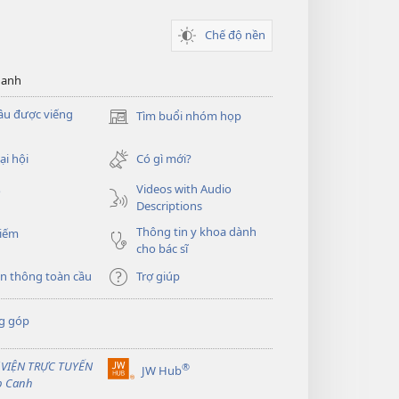
Chế độ nền
hanh
ầu được viếng
Tìm buổi nhóm họp
(mở
cửa
sổ
ại hội
Có gì mới?
mới)
Videos with Audio
o
Descriptions
Thông tin y khoa dành
kiếm
cho bác sĩ
n thông toàn cầu
Trợ giúp
g góp
 VIỆN TRỰC TUYẾN
®
JW Hub
(mở
p Canh
cửa