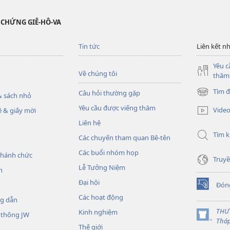
 CHỨNG GIÊ-HÔ-VA
Tin tức
Liên kết n
Yêu c
Về chúng tôi
thăm
Tìm đ
Câu hỏi thường gặp
 sách nhỏ
(mở
cửa
Yêu cầu được viếng thăm
Vide
 & giấy mời
sổ
Liên hệ
mới)
Tìm 
Các chuyến tham quan Bê-tên
Các buổi nhóm họp
thánh chức
Truyề
Lễ Tưởng Niệm
h
Đại hội
Đón
(mở
Các hoạt động
cửa
ng dẫn
sổ
THƯ
Kinh nghiệm
 thông JW
mới)
(mở
Thá
Thế giới