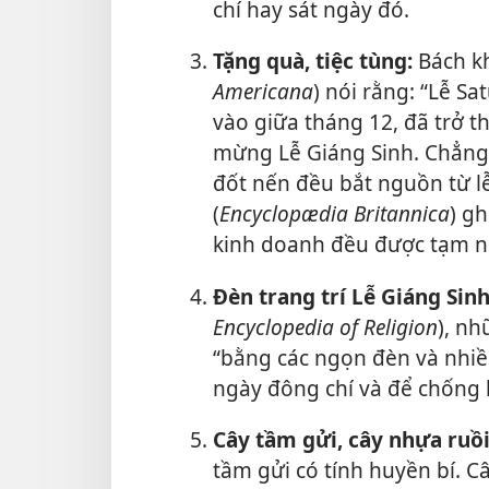
chí hay sát ngày đó.
Tặng quà, tiệc tùng:
Bách kh
Americana
) nói rằng: “Lễ S
vào giữa tháng 12, đã trở 
mừng Lễ Giáng Sinh. Chẳng 
đốt nến đều bắt nguồn từ l
(
Encyclopædia Britannica
) g
kinh doanh đều được tạm ng
Đèn trang trí Lễ Giáng Sinh
Encyclopedia of Religion
), nh
“bằng các ngọn đèn và nhiề
ngày đông chí và để chống l
Cây tầm gửi, cây nhựa ruồi
tầm gửi có tính huyền bí. 