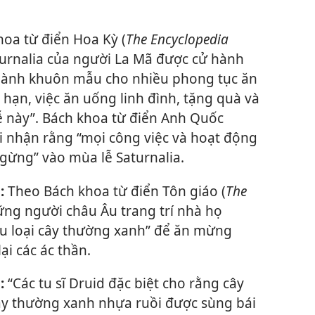
oa từ điển Hoa Kỳ (
The Encyclopedia
aturnalia của người La Mã được cử hành
thành khuôn mẫu cho nhiều phong tục ăn
hạn, việc ăn uống linh đình, tặng quà và
ễ này”. Bách khoa từ điển Anh Quốc
hi nhận rằng “mọi công việc và hoạt động
ừng” vào mùa lễ Saturnalia.
:
Theo Bách khoa từ điển Tôn giáo (
The
ững người châu Âu trang trí nhà họ
u loại cây thường xanh” để ăn mừng
ại các ác thần.
:
“Các tu sĩ Druid đặc biệt cho rằng cây
Cây thường xanh nhựa ruồi được sùng bái