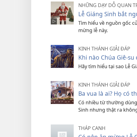
NHỮNG DẠY DỖ QUAN T
Lễ Giáng Sinh bắt ng
Tìm hiểu về nguồn gốc củ
mừng lễ này.
KINH THÁNH GIẢI ĐÁP
Khi nào Chúa Giê-su 
Hãy tìm hiểu tại sao Lễ 
KINH THÁNH GIẢI ĐÁP
Ba vua là ai? Họ có 
Có nhiều từ thường dùng 
Sinh nhưng thật ra không
THÁP CANH
Có nên ăn mừng Lễ G