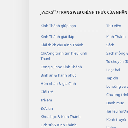
®
JW.ORG
/ TRANG WEB CHÍNH THỨC CỦA NHÂN
Kinh Thánh giúp bạn
Thư viện
Kinh Thánh giải đáp
Kinh Thánh
Giải thích câu Kinh Thánh
Sách
Chương trình tìm hiểu Kinh
Sách mỏng &
Thánh
Tờ chuyên đề
Công cụ học Kinh Thánh
Loạt bài
Bình an & hạnh phúc
Tạp chí
Hôn nhân & gia đình
Lối sống và 
Giới trẻ
Chương trìn
Trẻ em
Danh mục
Đức tin
Tài liệu hướ
Khoa học & Kinh Thánh
Kênh truyền
Lịch sử & Kinh Thánh
Video