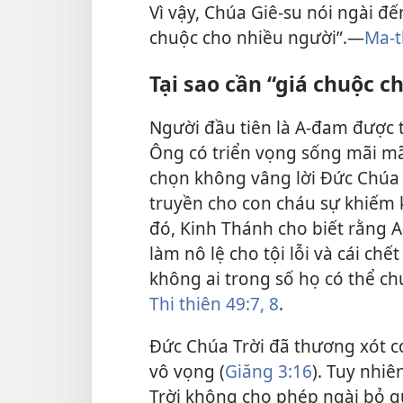
Vì vậy, Chúa Giê-su nói ngài đ
chuộc cho nhiều người”.​—
Ma-t
Tại sao cần “giá chuộc c
Người đầu tiên là A-đam được t
Ông có triển vọng sống mãi m
chọn không vâng lời Đức Chúa T
truyền cho con cháu sự khiếm kh
đó, Kinh Thánh cho biết rằng 
làm nô lệ cho tội lỗi và cái chết 
không ai trong số họ có thể c
Thi thiên 49:7, 8
.
Đức Chúa Trời đã thương xót c
vô vọng (
Giăng 3:16
). Tuy nhi
Trời không cho phép ngài bỏ q