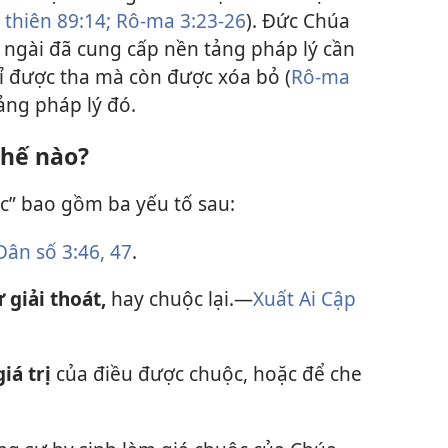
 thiên 89:14;
Rô-ma 3:23-26
). Đức Chúa
 ngài đã cung cấp nền tảng pháp lý cần
hỉ được tha mà còn được xóa bỏ (
Rô-ma
tảng pháp lý đó.
thế nào?
ộc” bao gồm ba yếu tố sau:
Dân số 3:46, 47
.
 giải thoát,
hay chuộc lại.​—
Xuất Ai Cập
iá trị
của điều được chuộc, hoặc để che