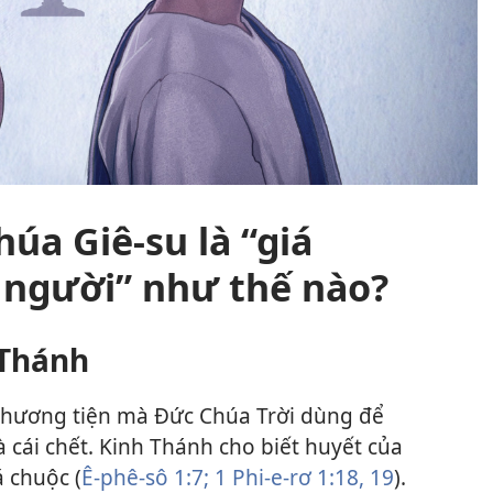
húa Giê-su là “giá
 người” như thế nào?
 Thánh
 phương tiện mà Đức Chúa Trời dùng để
và cái chết. Kinh Thánh cho biết huyết của
á chuộc (
Ê-phê-sô 1:7;
1 Phi-e-rơ 1:18, 19
).