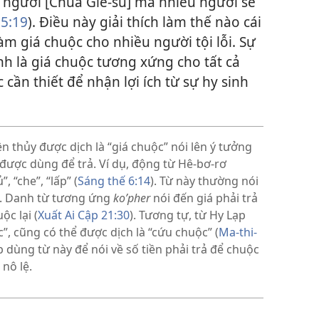
t người [Chúa Giê-su] mà nhiều người sẽ
5:19
). Điều này giải thích làm thế nào cái
àm giá chuộc cho nhiều người tội lỗi. Sự
nh là giá chuộc tương xứng cho tất cả
cần thiết để nhận lợi ích từ sự hy sinh
 thủy được dịch là “giá chuộc” nói lên ý tưởng
ị được dùng để trả. Ví dụ, động từ Hê-bơ-rơ
, “che”, “lấp” (
Sáng thế 6:14
). Từ này thường nói
). Danh từ tương ứng
koʹpher
nói đến giá phải trả
ộc lại (
Xuất Ai Cập 21:30
). Tương tự, từ Hy Lạp
”, cũng có thể được dịch là “cứu chuộc” (
Ma-thi-
ạp dùng từ này để nói về số tiền phải trả để chuộc
nô lệ.