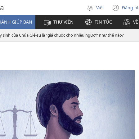
va
Việt
Đăng n
Chọn
(mở
ngôn
cửa
HÁNH GIÚP BẠN
THƯ VIỆN
TIN TỨC
VỀ
ngữ
sổ
mới)
y sinh của Chúa Giê-su là “giá chuộc cho nhiều người” như thế nào?