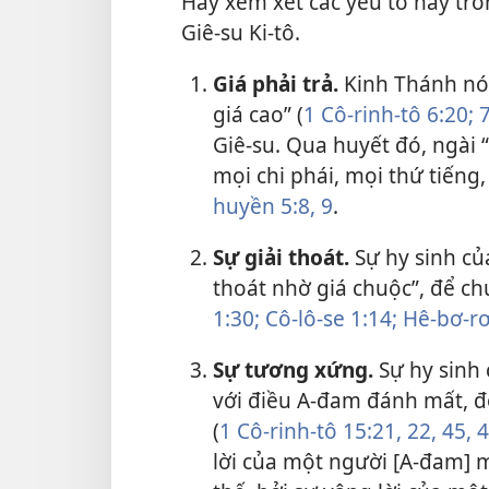
Hãy xem xét các yếu tố này tro
Giê-su Ki-tô.
Giá phải trả.
Kinh Thánh nói
giá cao” (
1 Cô-rinh-tô 6:20;
7
Giê-su. Qua huyết đó, ngài
mọi chi phái, mọi thứ tiếng
huyền 5:8, 9
.
Sự giải thoát.
Sự hy sinh củ
thoát nhờ giá chuộc”, để chu
1:30;
Cô-lô-se 1:14;
Hê-bơ-rơ
Sự tương xứng.
Sự hy sinh
với điều A-đam đánh mất, 
(
1 Cô-rinh-tô 15:21, 22,
45, 
lời của một người [A-đam] m