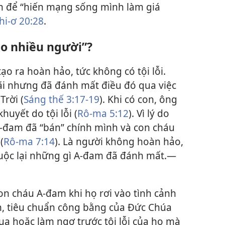
ến để “hiến mạng sống mình làm giá
hi-ơ 20:28
.
ho nhiều người”?
ạo ra hoàn hảo, tức không có tội lỗi.
ãi nhưng đã đánh mất điều đó qua việc
rời (
Sáng thế 3:17-19
). Khi có con, ông
uyết do tội lỗi (
Rô-ma 5:12
). Vì lý do
A-đam đã “bán” chính mình và con cháu
(
Rô-ma 7:14
). Là người không hoàn hảo,
huộc lại những gì A-đam đã đánh mất.​—
on cháu A-đam khi họ rơi vào tình cảnh
ên, tiêu chuẩn công bằng của Đức Chúa
ua hoặc làm ngơ trước tội lỗi của họ mà