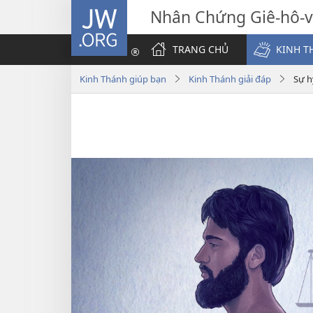
JW.ORG
Nhân Chứng Giê-hô-
TRANG CHỦ
KINH T
Kinh Thánh giúp bạn
Kinh Thánh giải đáp
Sự h