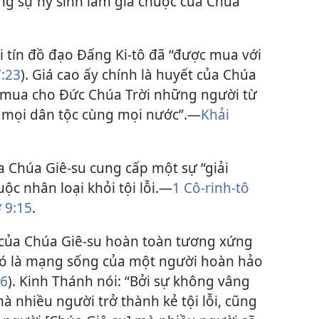
ng sự hy sinh làm giá chuộc của Chúa
 tín đồ đạo Đấng Ki-tô đã “được mua với
:23
). Giá cao ấy chính là huyết của Chúa
 “mua cho Đức Chúa Trời những người từ
, mọi dân tộc cùng mọi nước”.​—
Khải
a Chúa Giê-su cung cấp một sự “giải
ộc nhân loại khỏi tội lỗi.​—
1 Cô-rinh-tô
 9:15
.
 của Chúa Giê-su hoàn toàn tương xứng
đó là mạng sống của một người hoàn hảo
46
). Kinh Thánh nói: “Bởi sự không vâng
à nhiều người trở thành kẻ tội lỗi, cũng