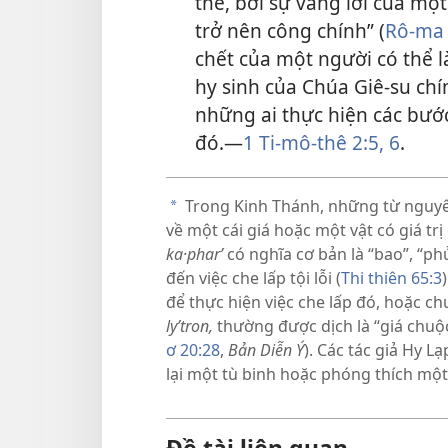
thế, bởi sự vâng lời của mộ
trở nên công chính” (
Rô-ma 
chết của một người có thể l
hy sinh của Chúa Giê-su chí
những ai thực hiện các bước 
đó.​—
1 Ti-mô-thê 2:5, 6
.
Trong Kinh Thánh, những từ nguyên
a
về một cái giá hoặc một vật có giá tr
ka·pharʹ
có nghĩa cơ bản là “bao”, “phủ”
đến việc che lấp tội lỗi (
Thi thiên 65:3
để thực hiện việc che lấp đó, hoặc chu
lyʹtron,
thường được dịch là “giá chuộc
ơ 20:28
,
Bản Diễn Ý
). Các tác giả Hy L
lại một tù binh hoặc phóng thích một 
Đề tài liên quan