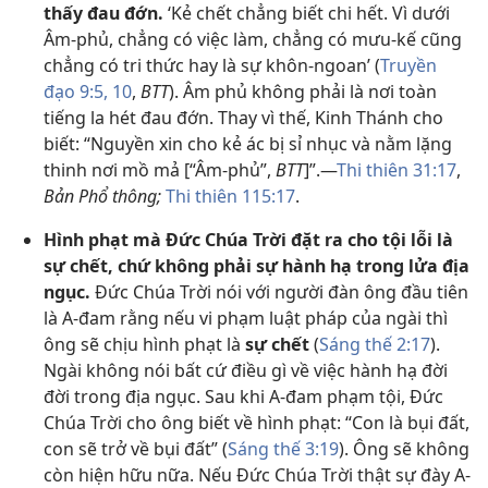
thấy đau đớn.
‘Kẻ chết chẳng biết chi hết. Vì dưới
Âm-phủ, chẳng có việc làm, chẳng có mưu-kế cũng
chẳng có tri thức hay là sự khôn-ngoan’ (
Truyền
đạo 9:5,
10
,
BTT
). Âm phủ không phải là nơi toàn
tiếng la hét đau đớn. Thay vì thế, Kinh Thánh cho
biết: “Nguyền xin cho kẻ ác bị sỉ nhục và nằm lặng
thinh nơi mồ mả [“Âm-phủ”,
BTT
]”.—
Thi thiên 31:17
,
Bản Phổ thông;
Thi thiên 115:17
.
Hình phạt mà Đức Chúa Trời đặt ra cho tội lỗi là
sự chết, chứ không phải sự hành hạ trong lửa địa
ngục.
Đức Chúa Trời nói với người đàn ông đầu tiên
là A-đam rằng nếu vi phạm luật pháp của ngài thì
ông sẽ chịu hình phạt là
sự chết
(
Sáng thế 2:17
).
Ngài không nói bất cứ điều gì về việc hành hạ đời
đời trong địa ngục. Sau khi A-đam phạm tội, Đức
Chúa Trời cho ông biết về hình phạt: “Con là bụi đất,
con sẽ trở về bụi đất” (
Sáng thế 3:19
). Ông sẽ không
còn hiện hữu nữa. Nếu Đức Chúa Trời thật sự đày A-