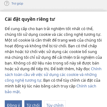
Trợ giúp
Đóng góp
(mở
Cài đặt quyền riêng tư
cửa
sổ
Để cung cấp cho bạn trải nghiệm tốt nhất có thể,
THƯ VIỆN TRỰC TUYẾN Tháp Canh
(mở
mới)
chúng tôi sử dụng cookie và các công nghệ tương tự.
cửa
®
JW Hub
Một số cookie là cần thiết để trang web của chúng tôi
sổ
(mở
mới)
hoạt động và không thể bị từ chối. Bạn có thể chấp
cửa
®
JW Library
sổ
nhận hoặc từ chối việc sử dụng các cookie bổ sung
mới)
mà chúng tôi chỉ sử dụng để cải thiện trải nghiệm của
Thư viện Tháp Canh
bạn. Không có dữ liệu nào trong số này sẽ được bán
hoặc sử dụng để tiếp thị. Để biết thêm, hãy đọc
Chính
sách toàn cầu về việc sử dụng các cookie và những
công nghệ tương tự
. Bạn có thể tùy chỉnh cài đặt của
Copyright
© 2026 Watch Tower Bible and Tract Society of Pennsylvania.
mình bất kỳ lúc nào bằng cách truy cập
Chính sách
ĐIỀU KHOẢN SỬ DỤNG
|
CHÍNH SÁCH BẢO MẬT
|
CÀI ĐẶT QUYỀN
bảo mật
.
RIÊNG TƯ
Đồng ý
Từ chối
Tùy chỉnh