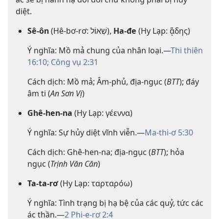
diệt.
Sê-ôn
(Hê-bơ-rơ: שְׁאוֹל),
Ha-đe
(Hy Lạp: ᾅδης)
Ý nghĩa: Mồ mả chung của nhân loại.—
Thi thiên
16:10;
Công vụ 2:31
Cách dịch: Mồ mả; Âm-phủ, địa-ngục (
BTT
); đáy
âm ti (
An Sơn Vị
)
Ghê-hen-na
(Hy Lạp: γέεννα)
Ý nghĩa: Sự hủy diệt vĩnh viễn.—
Ma-thi-ơ 5:30
Cách dịch: Ghê-hen-na; địa-ngục (
BTT
); hỏa
ngục (
Trịnh Văn Căn
)
Ta-ta-rơ
(Hy Lạp: ταρταρόω)
Ý nghĩa: Tình trạng bị hạ bệ của các quỷ, tức các
ác thần.—
2 Phi-e-rơ 2:4