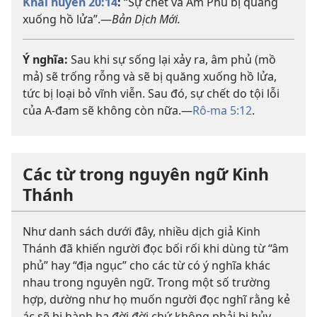
Khải huyền 20:14
:
“Sự chết và Âm Phủ bị quăng
xuống hồ lửa”.—
Bản Dịch Mới.
Ý nghĩa:
Sau khi sự sống lại xảy ra, âm phủ (mồ
mả) sẽ trống rỗng và sẽ bị quăng xuống hồ lửa,
tức bị loại bỏ vĩnh viễn. Sau đó, sự chết do tội lỗi
của A-đam sẽ không còn nữa.​—
Rô-ma 5:12
.
Các từ trong nguyên ngữ Kinh
Thánh
Như danh sách dưới đây, nhiều dịch giả Kinh
Thánh đã khiến người đọc bối rối khi dùng từ “âm
phủ” hay “địa ngục” cho các từ có ý nghĩa khác
nhau trong nguyên ngữ. Trong một số trường
hợp, dường như họ muốn người đọc nghĩ rằng kẻ
ác sẽ bị hành hạ đời đời chứ không phải bị hủy