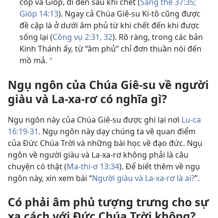
cốp và Gióp, đi đến sau khi chết (
Sáng thế 37:35;
Gióp 14:13
). Ngay cả Chúa Giê-su Ki-tô cũng được
đề cập là ở dưới âm phủ từ khi chết đến khi được
sống lại (
Công vụ 2:31, 32
). Rõ ràng, trong các bản
Kinh Thánh ấy, từ “âm phủ” chỉ đơn thuần nói đến
mồ mả.
a
Ngụ ngôn của Chúa Giê-su về người
giàu và La-xa-rơ có nghĩa gì?
Ngụ ngôn này của Chúa Giê-su được ghi lại nơi
Lu-ca
16:19-31
. Ngụ ngôn này dạy chúng ta về quan điểm
của Đức Chúa Trời và những bài học về đạo đức. Ngụ
ngôn về người giàu và La-xa-rơ không phải là câu
chuyện có thật (
Ma-thi-ơ 13:34
). Để biết thêm về ngụ
ngôn này, xin xem bài “
Người giàu và La-xa-rơ là ai?
”.
Có phải âm phủ tượng trưng cho sự
xa cách với Đức Chúa Trời không?