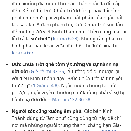
đam xuống địa ngục thì chắc chắn ngài đã đề cập
đến. Kể từ đó, Đức Chúa Trời không thay đổi hình
phạt cho những ai vi phạm luật pháp của ngài. Rất
lâu sau khi A-đam phạm tội, Đức Chúa Trời soi dẫn
để một người viết Kinh Thánh nói: “Tiền công mà tội
lỗi trả là
sự chết”
(
Rô-ma 6:23
). Không cần phải có
hình phạt nào khác vì “ai đã chết thì được xóa tội”.​—
Rô-ma 6:7
.
Đức Chúa Trời ghê tởm ý tưởng về sự hành hạ
đời đời
(
Giê-rê-mi 32:35
). Ý tưởng đó đi ngược lại
với điều Kinh Thánh dạy: “Đức Chúa Trời là tình yêu
thương” (
1 Giăng 4:8
). Ngài muốn chúng ta thờ
phượng ngài vì yêu thương chứ không phải vì sợ bị
hành hạ đời đời.—
Ma-thi-ơ 22:36-38
.
Người tốt cũng xuống âm phủ.
Các bản Kinh
Thánh dùng từ “âm phủ” cũng dùng từ này để chỉ
nơi mà những người trung thành, chẳng hạn Gia-