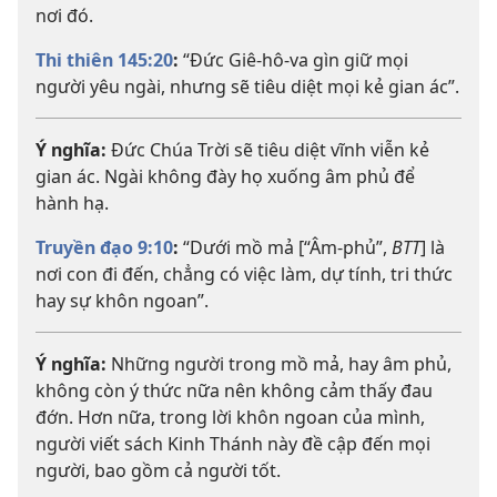
nơi đó.
Thi thiên 145:20
:
“Đức Giê-hô-va gìn giữ mọi
người yêu ngài, nhưng sẽ tiêu diệt mọi kẻ gian ác”.
Ý nghĩa:
Đức Chúa Trời sẽ tiêu diệt vĩnh viễn kẻ
gian ác. Ngài không đày họ xuống âm phủ để
hành hạ.
Truyền đạo 9:10
:
“Dưới mồ mả [“Âm-phủ”,
BTT
] là
nơi con đi đến, chẳng có việc làm, dự tính, tri thức
hay sự khôn ngoan”.
Ý nghĩa:
Những người trong mồ mả, hay âm phủ,
không còn ý thức nữa nên không cảm thấy đau
đớn. Hơn nữa, trong lời khôn ngoan của mình,
người viết sách Kinh Thánh này đề cập đến mọi
người, bao gồm cả người tốt.