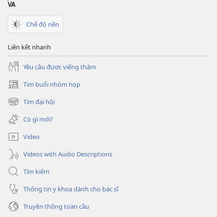
VA
Chế độ nền
Liên kết nhanh
Yêu cầu được viếng thăm
Tìm buổi nhóm họp
(mở
cửa
Tìm đại hội
(mở
sổ
cửa
mới)
Có gì mới?
sổ
mới)
Video
Videos with Audio Descriptions
Tìm kiếm
Thông tin y khoa dành cho bác sĩ
Truyền thông toàn cầu