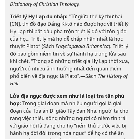
Dictionary of Christian Theology.
Triết lý Hy Lạp du nhập:
“Từ giữa thế kỷ thứ hai
[CN], tín đồ đạo Đấng Ki-tô nào được học về triết lý
Hy Lạp thì bắt đầu pha trộn triết lý đó với tôn giáo
của họ... Triết lý mà họ dễ chấp nhận nhất là học
thuyết Plato” (Sách
Encyclopædia Britannica
). Triết lý
đó bao gồm niềm tin về sự hành hạ trong lửa sau
khi chết. “Trong số những triết gia Hy Lạp thời xưa,
người có nhiều ảnh hưởng nhất đến quan điểm
phổ biến về địa ngục là Plato”.—Sách
The History of
Hell.
Lửa địa ngục được xem như là loại tra tấn phù
hợp:
Trong giai đoạn mà nhiều người gọi là giai
đoạn của Tòa án Dị giáo Tây Ban Nha, người ta cho
rằng việc thiêu sống những người có niềm tin trái
với giáo hội là đang cho họ “nếm thử trước việc bị
hành hạ đời đời trong hỏa ngục” để họ có thể ăn