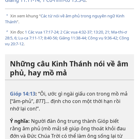
Giăng 11:11-14;
1 Cô-rinh-tô 15:3-6
.
Xin xem khung “
Các từ nói về âm phủ trong nguyên ngữ Kinh
a
Thánh
”.
Xin đọc
1 Các vua 17:17-24;
2 Các vua 4:32-37;
13:20, 21;
Ma-thi-ơ
b
28:5, 6;
Lu-ca 7:11-17;
8:40-56;
Giăng 11:38-44;
Công vụ 9:36-42;
Công
vụ 20:7-12
.
Những câu Kinh Thánh nói về âm
phủ, hay mồ mả
Gióp 14:13
:
“Ôi, ước gì ngài giấu con trong mồ mả
[“âm-phủ”,
BTT
]… định cho con một thời hạn rồi
nhớ lại con!”.
Ý nghĩa:
Người đàn ông trung thành Gióp biết
rằng âm phủ (mồ mả) sẽ giúp ông thoát khỏi đau
đớn và Đức Chúa Trời có thể làm ông sống lại từ