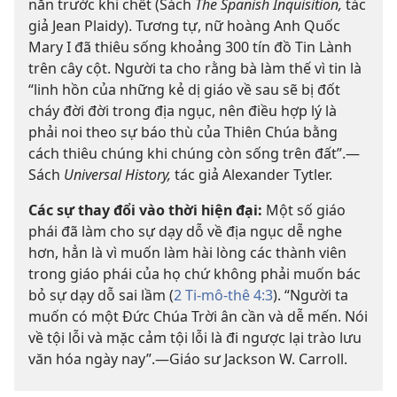
năn trước khi chết (Sách
The Spanish Inquisition,
tác
giả Jean Plaidy). Tương tự, nữ hoàng Anh Quốc
Mary I đã thiêu sống khoảng 300 tín đồ Tin Lành
trên cây cột. Người ta cho rằng bà làm thế vì tin là
“linh hồn của những kẻ dị giáo về sau sẽ bị đốt
cháy đời đời trong địa ngục, nên điều hợp lý là
phải noi theo sự báo thù của Thiên Chúa bằng
cách thiêu chúng khi chúng còn sống trên đất”.—
Sách
Universal History,
tác giả Alexander Tytler.
Các sự thay đổi vào thời hiện đại:
Một số giáo
phái đã làm cho sự dạy dỗ về địa ngục dễ nghe
hơn, hẳn là vì muốn làm hài lòng các thành viên
trong giáo phái của họ chứ không phải muốn bác
bỏ sự dạy dỗ sai lầm (
2 Ti-mô-thê 4:3
). “Người ta
muốn có một Đức Chúa Trời ân cần và dễ mến. Nói
về tội lỗi và mặc cảm tội lỗi là đi ngược lại trào lưu
văn hóa ngày nay”.—Giáo sư Jackson W. Carroll.