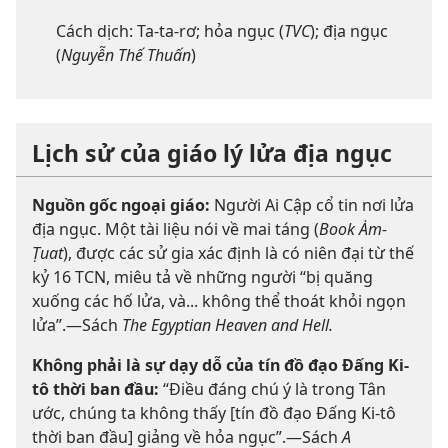
Cách dịch: Ta-ta-rơ; hỏa ngục (
TVC
); địa ngục
(
Nguyễn Thế Thuấn
)
Lịch sử của giáo lý lửa địa ngục
Nguồn gốc ngoại giáo:
Người Ai Cập cổ tin nơi lửa
địa ngục. Một tài liệu nói về mai táng (
Book Ȧm-
Ṭuat
), được các sử gia xác định là có niên đại từ thế
kỷ 16 TCN, miêu tả về những người “bị quăng
xuống các hố lửa, và... không thể thoát khỏi ngọn
lửa”.—Sách
The Egyptian Heaven and Hell.
Không phải là sự dạy dỗ của tín đồ đạo Đấng Ki-
tô thời ban đầu:
“Điều đáng chú ý là trong Tân
ước, chúng ta không thấy [tín đồ đạo Đấng Ki-tô
thời ban đầu] giảng về hỏa ngục”.—Sách
A