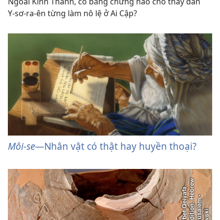
Ngoài Kinh Thánh, có bằng chứng nào cho thấy dân
Y-⁠sơ-ra-ên từng làm nô lệ ở Ai Cập?
Môi-se
—Nhân vật có thật hay huyền thoại?