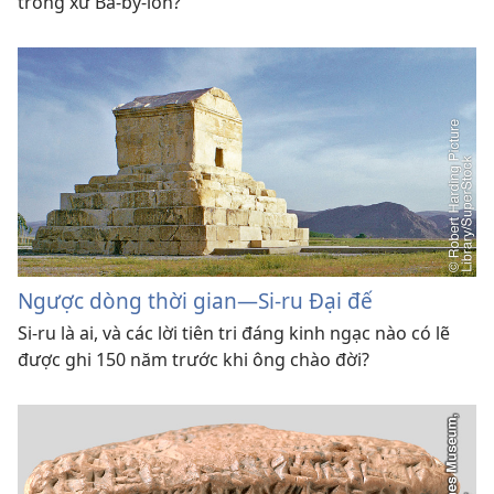
trong xứ Ba-by-lôn?
Ngược dòng thời gian—Si-ru Đại đế
Si-ru là ai, và các lời tiên tri đáng kinh ngạc nào có lẽ
được ghi 150 năm trước khi ông chào đời?