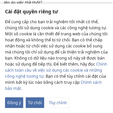
lên án việc thề thốt?
Cài đặt quyền riêng tư
Để cung cấp cho bạn trải nghiệm tốt nhất có thể,
chúng tôi sử dụng cookie và các công nghệ tương tự.
Một số cookie là cần thiết để trang web của chúng tôi
hoạt động và không thể bị từ chối. Bạn có thể chấp
nhận hoặc từ chối việc sử dụng các cookie bổ sung
mà chúng tôi chỉ sử dụng để cải thiện trải nghiệm của
bạn. Không có dữ liệu nào trong số này sẽ được bán
hoặc sử dụng để tiếp thị. Để biết thêm, hãy đọc
Chính
Bạn có biết?​—Tháp Canh Số 5 năm 2017
sách toàn cầu về việc sử dụng các cookie và những
công nghệ tương tự
. Bạn có thể tùy chỉnh cài đặt của
Chúa Giê-su có khinh thường khi nói người không
mình bất kỳ lúc nào bằng cách truy cập
Chính sách
thuộc Do Thái là “chó con” không?
bảo mật
.
Đồng ý
Từ chối
Tùy chỉnh