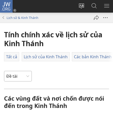
JW.ORG
Đăng
nhập
Thay
Tìm
HI
(mở
đổi
kiếm
BẢ
Lịch sử & Kinh Thánh
cửa
ngôn
JW.ORG
CH
sổ
ngữ
Tính chính xác về lịch sử của
mới)
của
trang
Kinh Thánh
Tất cả
Lịch sử của Kinh Thánh
Các bản Kinh Thánh 
Các vùng đất và nơi chốn được nói
đến trong Kinh Thánh