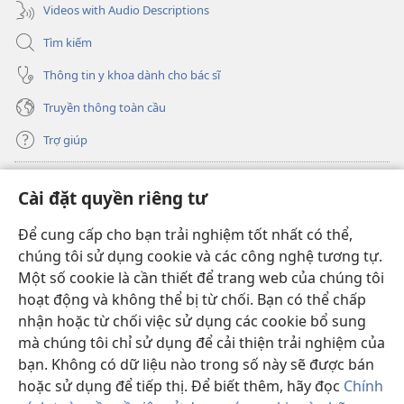
Videos with Audio Descriptions
Tìm kiếm
Thông tin y khoa dành cho bác sĩ
Truyền thông toàn cầu
Trợ giúp
Đóng góp
(mở
Cài đặt quyền riêng tư
cửa
sổ
Để cung cấp cho bạn trải nghiệm tốt nhất có thể,
THƯ VIỆN TRỰC TUYẾN Tháp Canh
(mở
mới)
chúng tôi sử dụng cookie và các công nghệ tương tự.
cửa
®
JW Hub
Một số cookie là cần thiết để trang web của chúng tôi
sổ
(mở
mới)
hoạt động và không thể bị từ chối. Bạn có thể chấp
cửa
®
JW Library
sổ
nhận hoặc từ chối việc sử dụng các cookie bổ sung
mới)
mà chúng tôi chỉ sử dụng để cải thiện trải nghiệm của
Thư viện Tháp Canh
bạn. Không có dữ liệu nào trong số này sẽ được bán
hoặc sử dụng để tiếp thị. Để biết thêm, hãy đọc
Chính