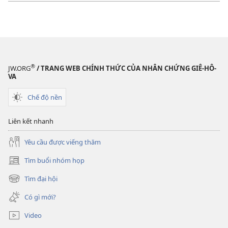
®
JW.ORG
/ TRANG WEB CHÍNH THỨC CỦA NHÂN CHỨNG GIÊ-HÔ-
VA
Chế độ nền
Liên kết nhanh
Yêu cầu được viếng thăm
Tìm buổi nhóm họp
(mở
cửa
Tìm đại hội
(mở
sổ
cửa
mới)
Có gì mới?
sổ
mới)
Video