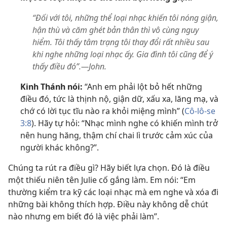
“Đối với tôi, những thể loại nhạc khiến tôi nóng giận,
hận thù và căm ghét bản thân thì vô cùng nguy
hiểm. Tôi thấy tâm trạng tôi thay đổi rất nhiều sau
khi nghe những loại nhạc ấy. Gia đình tôi cũng để ý
thấy điều đó”.​—John.
Kinh Thánh nói:
“Anh em phải lột bỏ hết những
điều đó, tức là thịnh nộ, giận dữ, xấu xa, lăng mạ, và
chớ có lời tục tĩu nào ra khỏi miệng mình” (
Cô-lô-se
3:8
). Hãy tự hỏi: “Nhạc mình nghe có khiến mình trở
nên hung hăng, thậm chí chai lì trước cảm xúc của
người khác không?”.
Chúng ta rút ra điều gì? Hãy biết lựa chọn. Đó là điều
một thiếu niên tên Julie cố gắng làm. Em nói: “Em
thường kiểm tra kỹ các loại nhạc mà em nghe và xóa đi
những bài không thích hợp. Điều này không dễ chút
nào nhưng em biết đó là việc phải làm”.