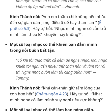
tình dục. Người ta cố tình làm cho lộ liễu hơn chứ
không úp úp mở mở nữa”.​—Hannah.
Kinh Thánh nói:
“Anh em thậm chí không nên nhắc
đến sự gian dâm, mọi điều ô uế hay tham lam” (
Ê-
phê-sô 5:3
). Hãy tự hỏi: “Nhạc mình nghe có cản trở
mình làm theo lời khuyên này không?”.
Một số loại nhạc có thể khiến bạn đắm mình
trong nỗi buồn bất tận.
“Có khi tôi thao thức cả đêm để nghe nhạc, loại nhạc
khiến tôi nghĩ đến nhiều thứ chán nản và làm tôi rối
trí. Nghe nhạc buồn làm tôi càng buồn hơn”.​—
Tammy.
Kinh Thánh nói:
“Khá cẩn-thận giữ tấm lòng của
con hơn hết” (
Châm-ngôn 4:23
). Hãy tự hỏi: “Nhạc
mình nghe có làm mình suy nghĩ tiêu cực không?”.
Một số loại nhạc có thể làm bạn nóng giận.