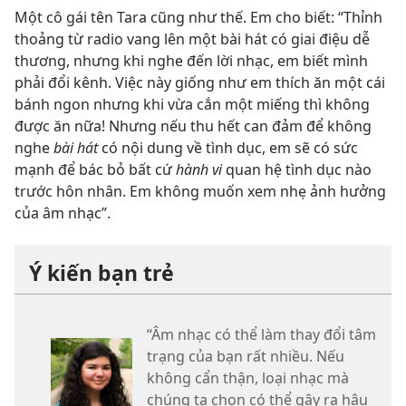
Một cô gái tên Tara cũng như thế. Em cho biết: “Thỉnh
thoảng từ radio vang lên một bài hát có giai điệu dễ
thương, nhưng khi nghe đến lời nhạc, em biết mình
phải đổi kênh. Việc này giống như em thích ăn một cái
bánh ngon nhưng khi vừa cắn một miếng thì không
được ăn nữa! Nhưng nếu thu hết can đảm để không
nghe
bài hát
có nội dung về tình dục, em sẽ có sức
mạnh để bác bỏ bất cứ
hành vi
quan hệ tình dục nào
trước hôn nhân. Em không muốn xem nhẹ ảnh hưởng
của âm nhạc”.
Ý kiến bạn trẻ
“Âm nhạc có thể làm thay đổi tâm
trạng của bạn rất nhiều. Nếu
không cẩn thận, loại nhạc mà
chúng ta chọn có thể gây ra hậu