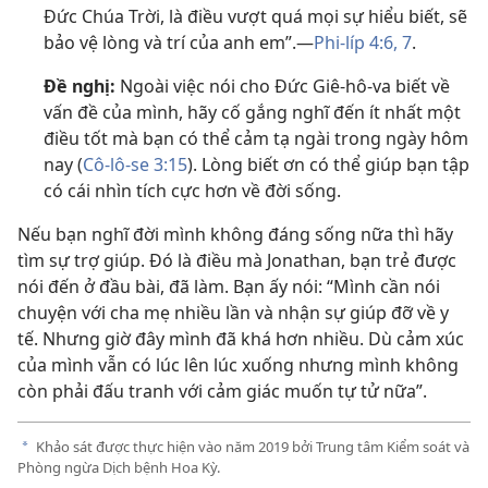
Đức Chúa Trời, là điều vượt quá mọi sự hiểu biết, sẽ
bảo vệ lòng và trí của anh em”.—
Phi-líp 4:6, 7
.
Đề nghị:
Ngoài việc nói cho Đức Giê-hô-va biết về
vấn đề của mình, hãy cố gắng nghĩ đến ít nhất một
điều tốt mà bạn có thể cảm tạ ngài trong ngày hôm
nay (
Cô-lô-se 3:15
). Lòng biết ơn có thể giúp bạn tập
có cái nhìn tích cực hơn về đời sống.
Nếu bạn nghĩ đời mình không đáng sống nữa thì hãy
tìm sự trợ giúp. Đó là điều mà Jonathan, bạn trẻ được
nói đến ở đầu bài, đã làm. Bạn ấy nói: “Mình cần nói
chuyện với cha mẹ nhiều lần và nhận sự giúp đỡ về y
tế. Nhưng giờ đây mình đã khá hơn nhiều. Dù cảm xúc
của mình vẫn có lúc lên lúc xuống nhưng mình không
còn phải đấu tranh với cảm giác muốn tự tử nữa”.
Khảo sát được thực hiện vào năm 2019 bởi Trung tâm Kiểm soát và
a
Phòng ngừa Dịch bệnh Hoa Kỳ.