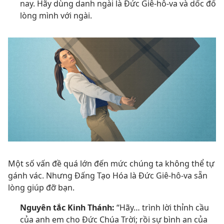
nay. Hãy dùng danh ngài là Đức Giê-hô-va và dốc đổ
lòng mình với ngài.
Một số vấn đề quá lớn đến mức chúng ta không thể tự
gánh vác. Nhưng Đấng Tạo Hóa là Đức Giê-hô-va sẵn
lòng giúp đỡ bạn.
Nguyên tắc Kinh Thánh:
“Hãy… trình lời thỉnh cầu
của anh em cho Đức Chúa Trời; rồi sự bình an của