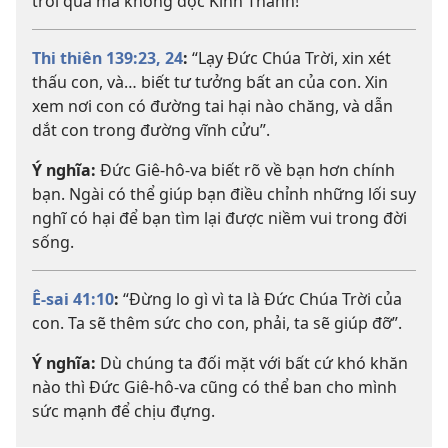
trôi qua mà không đọc Kinh Thánh!
Thi thiên 139:23, 24
:
“Lạy Đức Chúa Trời, xin xét
thấu con, và… biết tư tưởng bất an của con. Xin
xem nơi con có đường tai hại nào chăng, và dẫn
dắt con trong đường vĩnh cửu”.
Ý nghĩa:
Đức Giê-hô-va biết rõ về bạn hơn chính
bạn. Ngài có thể giúp bạn điều chỉnh những lối suy
nghĩ có hại để bạn tìm lại được niềm vui trong đời
sống.
Ê-sai 41:10
:
“Đừng lo gì vì ta là Đức Chúa Trời của
con. Ta sẽ thêm sức cho con, phải, ta sẽ giúp đỡ”.
Ý nghĩa:
Dù chúng ta đối mặt với bất cứ khó khăn
nào thì Đức Giê-hô-va cũng có thể ban cho mình
sức mạnh để chịu đựng.