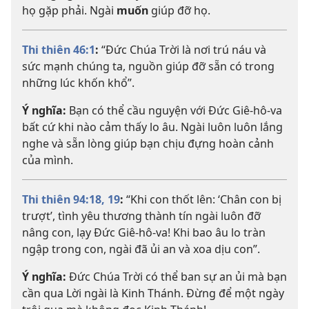
họ gặp phải. Ngài
muốn
giúp đỡ họ.
Thi thiên 46:1
:
“Đức Chúa Trời là nơi trú náu và
sức mạnh chúng ta, nguồn giúp đỡ sẵn có trong
những lúc khốn khổ”.
Ý nghĩa:
Bạn có thể cầu nguyện với Đức Giê-hô-va
bất cứ khi nào cảm thấy lo âu. Ngài luôn luôn lắng
nghe và sẵn lòng giúp bạn chịu đựng hoàn cảnh
của mình.
Thi thiên 94:18, 19
:
“Khi con thốt lên: ‘Chân con bị
trượt’, tình yêu thương thành tín ngài luôn đỡ
nâng con, lạy Đức Giê-hô-va! Khi bao âu lo tràn
ngập trong con, ngài đã ủi an và xoa dịu con”.
Ý nghĩa:
Đức Chúa Trời có thể ban sự an ủi mà bạn
cần qua Lời ngài là Kinh Thánh. Đừng để một ngày