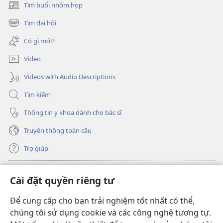
Tìm buổi nhóm họp
(mở
cửa
Tìm đại hội
(mở
sổ
cửa
mới)
Có gì mới?
sổ
mới)
Video
Videos with Audio Descriptions
Tìm kiếm
Thông tin y khoa dành cho bác sĩ
Truyền thông toàn cầu
Trợ giúp
Đóng góp
(mở
Cài đặt quyền riêng tư
cửa
sổ
Để cung cấp cho bạn trải nghiệm tốt nhất có thể,
THƯ VIỆN TRỰC TUYẾN Tháp Canh
(mở
mới)
chúng tôi sử dụng cookie và các công nghệ tương tự.
cửa
®