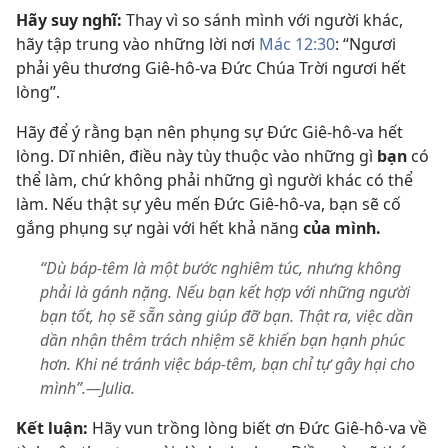
Hãy suy nghĩ:
Thay vì so sánh mình với người khác,
hãy tập trung vào những lời nơi
Mác 12:30
: “Ngươi
phải yêu thương Giê-hô-va Đức Chúa Trời ngươi hết
lòng”.
Hãy để ý rằng bạn nên phụng sự Đức Giê-hô-va hết
lòng. Dĩ nhiên, điều này tùy thuộc vào những gì
bạn
có
thể làm, chứ không phải những gì người khác có thể
làm. Nếu thật sự yêu mến Đức Giê-hô-va, bạn sẽ cố
gắng phụng sự ngài với hết khả năng
của mình.
“Dù báp-têm là một bước nghiêm túc, nhưng không
phải là gánh nặng. Nếu bạn kết hợp với những người
bạn tốt, họ sẽ sẵn sàng giúp đỡ bạn. Thật ra, việc dần
dần nhận thêm trách nhiệm sẽ khiến bạn hạnh phúc
hơn. Khi né tránh việc báp-têm, bạn chỉ tự gây hại cho
mình”.—Julia.
Kết luận:
Hãy vun trồng lòng biết ơn Đức Giê-hô-va về