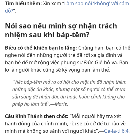
Tìm hiểu thêm:
Xin xem “
Làm sao nói ‘không’ với cám
dỗ?
”.
Nói sao nếu mình sợ nhận trách
nhiệm sau khi báp-têm?
Điều có thể khiến bạn lo lắng:
Chẳng hạn, bạn có thể
nghe nói đến những người trẻ đã rời xa gia đình và
bạn bè để mở rộng việc phụng sự Đức Giê-hô-va. Bạn
lo là người khác cũng sẽ kỳ vọng bạn làm thế.
“Việc báp-têm mở ra cơ hội cho một tín đồ nhận thêm
những đặc ân khác, nhưng một số người có thể chưa
sẵn sàng để nhận đặc ân hoặc hoàn cảnh không cho
phép họ làm thế”.—Marie.
Câu Kinh Thánh then chốt:
“Mỗi người hãy tra xét
hành động của chính mình, rồi sẽ có cớ để tự hào về
mình mà không so sánh với người khác”.​—
Ga-la-ti 6:4
.