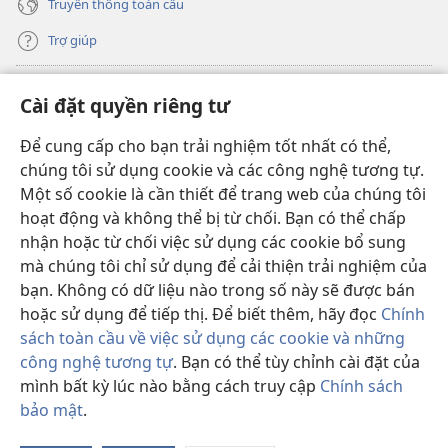
Truyền thông toàn cầu
Trợ giúp
Đóng góp
(mở
Cài đặt quyền riêng tư
cửa
sổ
Để cung cấp cho bạn trải nghiệm tốt nhất có thể,
THƯ VIỆN TRỰC TUYẾN Tháp Canh
(mở
mới)
chúng tôi sử dụng cookie và các công nghệ tương tự.
cửa
®
JW Hub
Một số cookie là cần thiết để trang web của chúng tôi
sổ
(mở
mới)
hoạt động và không thể bị từ chối. Bạn có thể chấp
cửa
®
JW Library
sổ
nhận hoặc từ chối việc sử dụng các cookie bổ sung
mới)
mà chúng tôi chỉ sử dụng để cải thiện trải nghiệm của
Thư viện Tháp Canh
bạn. Không có dữ liệu nào trong số này sẽ được bán
hoặc sử dụng để tiếp thị. Để biết thêm, hãy đọc
Chính
sách toàn cầu về việc sử dụng các cookie và những
công nghệ tương tự
. Bạn có thể tùy chỉnh cài đặt của
Copyright
© 2026 Watch Tower Bible and Tract Society of Pennsylvania.
mình bất kỳ lúc nào bằng cách truy cập
Chính sách
ĐIỀU KHOẢN SỬ DỤNG
|
CHÍNH SÁCH BẢO MẬT
|
CÀI ĐẶT QUYỀN
bảo mật
.
RIÊNG TƯ