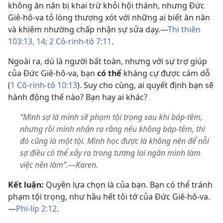
không ăn năn bị khai trừ khỏi hội thánh, nhưng Đức
Giê-hô-va tỏ lòng thương xót với những ai biết ăn năn
và khiêm nhường chấp nhận sự sửa dạy.​—
Thi thiên
103:13, 14;
2 Cô-rinh-tô 7:11
.
Ngoài ra, dù là người bất toàn, nhưng với sự trợ giúp
của Đức Giê-hô-va, bạn
có thể
kháng cự được cám dỗ
(
1 Cô-rinh-tô 10:13
). Suy cho cùng, ai quyết định bạn sẽ
hành động thế nào? Bạn hay ai khác?
“Mình sợ là mình sẽ phạm tội trọng sau khi báp-têm,
nhưng rồi mình nhận ra rằng nếu không báp-têm, thì
đó cũng là một tội. Mình học được là không nên để nỗi
sợ điều có thể xảy ra trong tương lai ngăn mình làm
việc nên làm”.—Karen.
Kết luận:
Quyền lựa chọn là của bạn. Bạn có thể tránh
phạm tội trọng, như hầu hết tôi tớ của Đức Giê-hô-va.​
—
Phi-líp 2:12
.