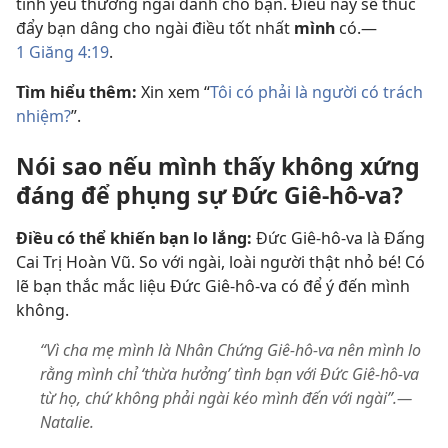
tình yêu thương ngài dành cho bạn. Điều này sẽ thúc
đẩy bạn dâng cho ngài điều tốt nhất
mình
có.​—
1 Giăng 4:19
.
Tìm hiểu thêm:
Xin xem “
Tôi có phải là người có trách
nhiệm?
”.
Nói sao nếu mình thấy không xứng
đáng để phụng sự Đức Giê-hô-va?
Điều có thể khiến bạn lo lắng:
Đức Giê-hô-va là Đấng
Cai Trị Hoàn Vũ. So với ngài, loài người thật nhỏ bé! Có
lẽ bạn thắc mắc liệu Đức Giê-hô-va có để ý đến mình
không.
“Vì cha mẹ mình là Nhân Chứng Giê-hô-va nên mình lo
rằng mình chỉ ‘thừa hưởng’ tình bạn với Đức Giê-hô-va
từ họ, chứ không phải ngài kéo mình đến với ngài”.—
Natalie.