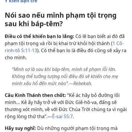
Ý kiến bạn trẻ
Nói sao nếu mình phạm tội trọng
sau khi báp-têm?
Điều có thể khiến bạn lo lắng:
Có lẽ bạn biết ai đó đã
phạm tội trọng và rồi bị khai trừ khỏi hội thánh (
1 Cô-
rinh-tô 5:11-13
). Có thể bạn lo là điều đó cũng sẽ xảy ra
cho mình.
“Mình sợ là sau khi báp-têm, mình sẽ phạm lỗi lớn.
Không thể tưởng tượng nổi điều đó sẽ khiến cha mẹ
mình xấu hổ đến mức nào”.—Rebekah.
Câu Kinh Thánh then chốt:
“Kẻ ác hãy bỏ đường lối
mình… Kẻ ấy hãy trở về với Đức Giê-hô-va, đấng sẽ
thương xót mình, về với Đức Chúa Trời chúng ta vì ngài
rộng lòng thứ tha”.​—
Ê-sai 55:7
.
Hãy suy nghĩ:
Dù những người phạm tội trọng mà