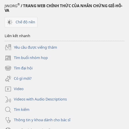
®
JW.ORG
/ TRANG WEB CHÍNH THỨC CỦA NHÂN CHỨNG GIÊ-HÔ-
VA
Chế độ nền
Liên kết nhanh
Yêu cầu được viếng thăm
Tìm buổi nhóm họp
(mở
cửa
Tìm đại hội
(mở
sổ
cửa
mới)
Có gì mới?
sổ
mới)
Video
Videos with Audio Descriptions
Tìm kiếm
Thông tin y khoa dành cho bác sĩ