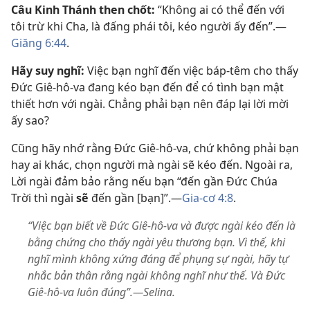
Câu Kinh Thánh then chốt:
“Không ai có thể đến với
tôi trừ khi Cha, là đấng phái tôi, kéo người ấy đến”.​—
Giăng 6:44
.
Hãy suy nghĩ:
Việc bạn nghĩ đến việc báp-têm cho thấy
Đức Giê-hô-va đang kéo bạn đến để có tình bạn mật
thiết hơn với ngài. Chẳng phải bạn nên đáp lại lời mời
ấy sao?
Cũng hãy nhớ rằng Đức Giê-hô-va, chứ không phải bạn
hay ai khác, chọn người mà ngài sẽ kéo đến. Ngoài ra,
Lời ngài đảm bảo rằng nếu bạn “đến gần Đức Chúa
Trời thì ngài
sẽ
đến gần [bạn]”.​—
Gia-cơ 4:8
.
“Việc bạn biết về Đức Giê-hô-va và được ngài kéo đến là
bằng chứng cho thấy ngài yêu thương bạn. Vì thế, khi
nghĩ mình không xứng đáng để phụng sự ngài, hãy tự
nhắc bản thân rằng ngài không nghĩ như thế. Và Đức
Giê-hô-va luôn đúng”.—Selina.