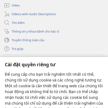
mới)
Video
Videos with Audio Descriptions
Tìm kiếm
Thông tin y khoa dành cho bác sĩ
Truyền thông toàn cầu
Trợ giúp
Đóng góp
(mở
Cài đặt quyền riêng tư
cửa
sổ
Để cung cấp cho bạn trải nghiệm tốt nhất có thể,
THƯ VIỆN TRỰC TUYẾN Tháp Canh
(mở
mới)
chúng tôi sử dụng cookie và các công nghệ tương tự.
cửa
®
JW Hub
Một số cookie là cần thiết để trang web của chúng tôi
sổ
(mở
mới)
hoạt động và không thể bị từ chối. Bạn có thể chấp
cửa
®
JW Library
sổ
nhận hoặc từ chối việc sử dụng các cookie bổ sung
mới)
mà chúng tôi chỉ sử dụng để cải thiện trải nghiệm của
Thư viện Tháp Canh