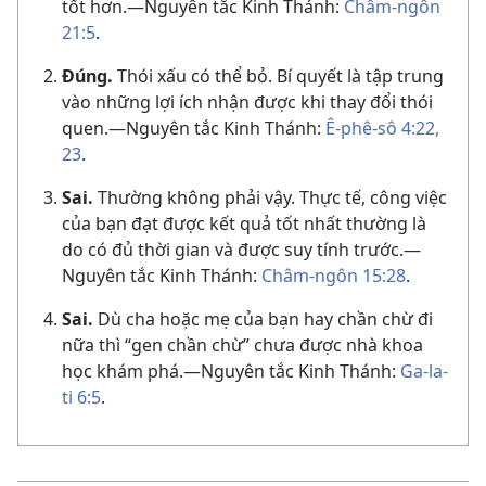
tốt hơn.​—Nguyên tắc Kinh Thánh:
Châm-ngôn
21:5
.
Đúng.
Thói xấu có thể bỏ. Bí quyết là tập trung
vào những lợi ích nhận được khi thay đổi thói
quen.​—Nguyên tắc Kinh Thánh:
Ê-phê-sô 4:22,
23
.
Sai.
Thường không phải vậy. Thực tế, công việc
của bạn đạt được kết quả tốt nhất thường là
do có đủ thời gian và được suy tính trước.​—
Nguyên tắc Kinh Thánh:
Châm-ngôn 15:28
.
Sai.
Dù cha hoặc mẹ của bạn hay chần chừ đi
nữa thì “gen chần chừ” chưa được nhà khoa
học khám phá.​—Nguyên tắc Kinh Thánh:
Ga-la-
ti 6:5
.