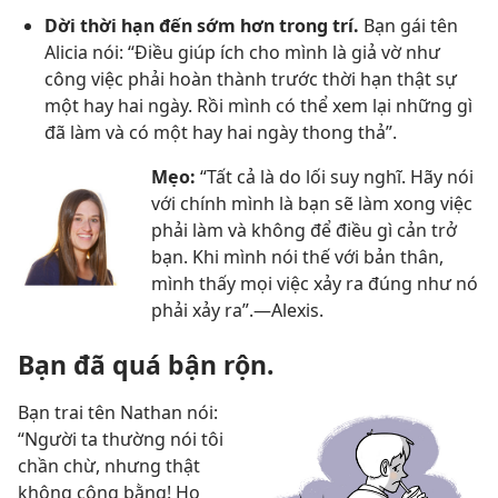
Dời thời hạn đến sớm hơn trong trí.
Bạn gái tên
Alicia nói: “Điều giúp ích cho mình là giả vờ như
công việc phải hoàn thành trước thời hạn thật sự
một hay hai ngày. Rồi mình có thể xem lại những gì
đã làm và có một hay hai ngày thong thả”.
Mẹo:
“Tất cả là do lối suy nghĩ. Hãy nói
với chính mình là bạn sẽ làm xong việc
phải làm và không để điều gì cản trở
bạn. Khi mình nói thế với bản thân,
mình thấy mọi việc xảy ra đúng như nó
phải xảy ra”.​—Alexis.
Bạn đã quá bận rộn.
Bạn trai tên Nathan nói:
“Người ta thường nói tôi
chần chừ, nhưng thật
không công bằng! Họ