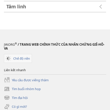
Tâm linh
®
JW.ORG
/ TRANG WEB CHÍNH THỨC CỦA NHÂN CHỨNG GIÊ-HÔ-
VA
Chế độ nền
Liên kết nhanh
Yêu cầu được viếng thăm
Tìm buổi nhóm họp
(mở
cửa
Tìm đại hội
(mở
sổ
cửa
mới)
Có gì mới?
sổ