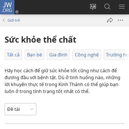
JW.ORG
Đăng
nhập
Thay
Tìm
HI
(mở
đổi
kiếm
BẢ
Giới trẻ
cửa
ngôn
JW.ORG
CH
sổ
ngữ
Sức khỏe thể chất
mới)
của
trang
Tất cả
Bạn bè
Gia đình
Công nghệ
Trường họ
Hãy học cách để giữ sức khỏe tốt cũng như cách để
đương đầu với bệnh tật. Dù ở tình huống nào, những
lời khuyên thực tế trong Kinh Thánh có thể giúp bạn
luôn ở trong tình trạng tốt nhất có thể.