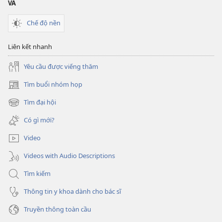
VA
Chế độ nền
Liên kết nhanh
Yêu cầu được viếng thăm
Tìm buổi nhóm họp
(mở
cửa
Tìm đại hội
(mở
sổ
cửa
mới)
Có gì mới?
sổ
mới)
Video
Videos with Audio Descriptions
Tìm kiếm
Thông tin y khoa dành cho bác sĩ
Truyền thông toàn cầu