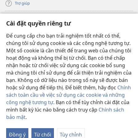
Trợ giúp
Đóng góp
(mở
Cài đặt quyền riêng tư
cửa
sổ
Để cung cấp cho bạn trải nghiệm tốt nhất có thể,
THƯ VIỆN TRỰC TUYẾN Tháp Canh
(mở
mới)
chúng tôi sử dụng cookie và các công nghệ tương tự.
cửa
®
JW Hub
Một số cookie là cần thiết để trang web của chúng tôi
sổ
(mở
mới)
hoạt động và không thể bị từ chối. Bạn có thể chấp
cửa
®
JW Library
sổ
nhận hoặc từ chối việc sử dụng các cookie bổ sung
mới)
mà chúng tôi chỉ sử dụng để cải thiện trải nghiệm của
Thư viện Tháp Canh
bạn. Không có dữ liệu nào trong số này sẽ được bán
hoặc sử dụng để tiếp thị. Để biết thêm, hãy đọc
Chính
sách toàn cầu về việc sử dụng các cookie và những
công nghệ tương tự
. Bạn có thể tùy chỉnh cài đặt của
mình bất kỳ lúc nào bằng cách truy cập
Chính sách
Copyright
© 2026 Watch Tower Bible and Tract Society of Pennsylvania.
ĐIỀU KHOẢN SỬ DỤNG
|
CHÍNH SÁCH BẢO MẬT
|
CÀI ĐẶT QUYỀN
bảo mật
.
RIÊNG TƯ
Đồng ý
Từ chối
Tùy chỉnh