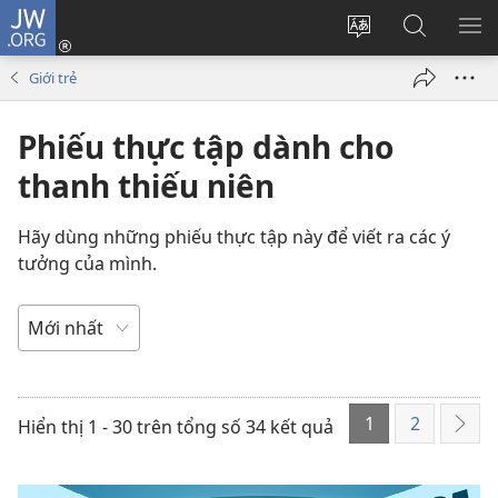
JW.ORG
Đăng
nhập
Thay
Tìm
HI
(mở
đổi
kiếm
BẢ
Giới trẻ
cửa
ngôn
JW.ORG
CH
sổ
ngữ
Phiếu thực tập dành cho
mới)
của
trang
thanh thiếu niên
Hãy dùng những phiếu thực tập này để viết ra các ý
tưởng của mình.
SẮP
XẾP
THỨ
1
2
TỰ
Hiển thị 1 - 30 trên tổng số 34 kết quả
Tiếp
THEO
the