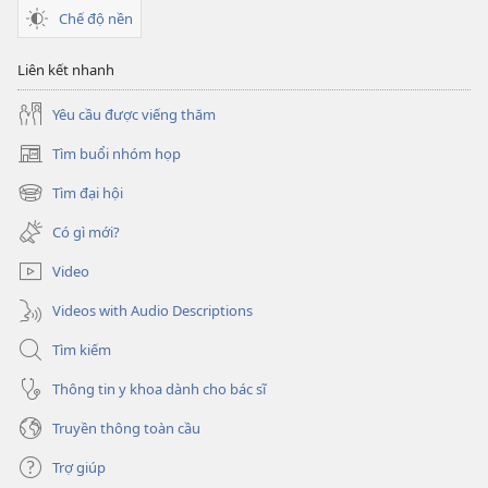
Chế độ nền
Liên kết nhanh
Yêu cầu được viếng thăm
Tìm buổi nhóm họp
(mở
cửa
Tìm đại hội
(mở
sổ
cửa
mới)
Có gì mới?
sổ
mới)
Video
Videos with Audio Descriptions
Tìm kiếm
Thông tin y khoa dành cho bác sĩ
Truyền thông toàn cầu
Trợ giúp