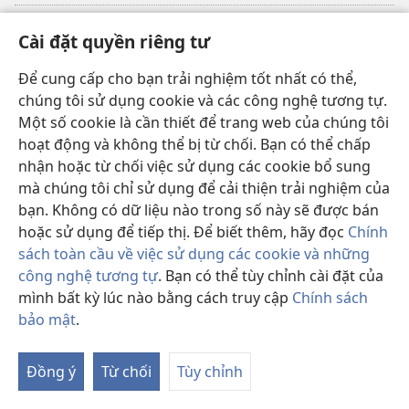
Đóng góp
(mở
Cài đặt quyền riêng tư
cửa
sổ
Để cung cấp cho bạn trải nghiệm tốt nhất có thể,
THƯ VIỆN TRỰC TUYẾN Tháp Canh
(mở
mới)
chúng tôi sử dụng cookie và các công nghệ tương tự.
cửa
®
JW Hub
Một số cookie là cần thiết để trang web của chúng tôi
sổ
(mở
mới)
hoạt động và không thể bị từ chối. Bạn có thể chấp
cửa
®
JW Library
sổ
nhận hoặc từ chối việc sử dụng các cookie bổ sung
mới)
mà chúng tôi chỉ sử dụng để cải thiện trải nghiệm của
Thư viện Tháp Canh
bạn. Không có dữ liệu nào trong số này sẽ được bán
hoặc sử dụng để tiếp thị. Để biết thêm, hãy đọc
Chính
sách toàn cầu về việc sử dụng các cookie và những
công nghệ tương tự
. Bạn có thể tùy chỉnh cài đặt của
mình bất kỳ lúc nào bằng cách truy cập
Chính sách
Copyright
© 2026 Watch Tower Bible and Tract Society of Pennsylvania.
ĐIỀU KHOẢN SỬ DỤNG
|
CHÍNH SÁCH BẢO MẬT
|
CÀI ĐẶT QUYỀN
bảo mật
.
RIÊNG TƯ
Đồng ý
Từ chối
Tùy chỉnh