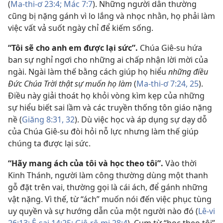
(
Ma-thi-ơ 23:4;
Mác 7:7
). Những người dân thường
cũng bị nặng gánh vì lo lắng và nhọc nhằn, họ phải làm
việc vất vả suốt ngày chỉ để kiếm sống.
“Tôi sẽ cho anh em được lại sức”.
Chúa Giê-su hứa
ban sự nghỉ ngơi cho những ai chấp nhận lời mời của
ngài. Ngài làm thế bằng cách giúp họ hiểu
những điều
Đức Chúa Trời thật sự muốn họ làm
(
Ma-thi-ơ 7:24, 25
).
Điều này giải thoát họ khỏi vòng kìm kẹp của những
sự hiểu biết sai lầm và các truyền thống tôn giáo nặng
nề (
Giăng 8:31, 32
). Dù việc học và áp dụng sự dạy dỗ
của Chúa Giê-su đòi hỏi nỗ lực nhưng làm thế giúp
chúng ta được lại sức.
“Hãy mang ách của tôi và học theo tôi”.
Vào thời
Kinh Thánh, người làm công thường dùng một thanh
gỗ đặt trên vai, thường gọi là cái ách, để gánh những
vật nặng. Vì thế, từ “ách” muốn nói đến việc phục tùng
uy quyền và sự hướng dẫn của một người nào đó (
Lê-vi