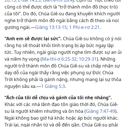
26:13;
Ê-sai 14:25;
Giê-rê-mi 28:4
). Cụm từ “học theo tôi”
cũng có thể được dịch là “trở thành môn đồ (học trò)
của tôi”. Do đó, Chúa Giê-su đang khuyến khích người
nghe trở thành môn đồ ngài bằng cách đi theo và noi
gương ngài.​—
Giăng 13:13-15;
1 Phi-e-rơ 2:21
.
“Anh em sẽ được lại sức”.
Chúa Giê-su không có ý nói
rằng họ sẽ thoát khỏi tình trạng bị áp bức ngay lập
tức. Tuy nhiên, ngài giúp người nghe tìm được sự an ủi
và niềm hy vọng (
Ma-thi-ơ 6:25-32;
10:29-31
). Những
người trở thành môn đồ Chúa Giê-su và chấp nhận sự
dạy dỗ của ngài thấy rằng việc phụng sự Đức Chúa
Trời không phải là gánh nặng, nhưng mang lại sự thỏa
nguyện sâu xa.—
1 Giăng 5:3
.
“Ách của tôi dễ chịu và gánh của tôi nhẹ nhàng”.
Khác với các nhà lãnh đạo tôn giáo thời đó, Chúa Giê-
su là người khiêm nhường và ôn hòa (
Giăng 7:47-49
).
Ngài không bao giờ hà khắc hoặc áp bức người khác.
Trái lại, ngài nhân từ và dễ đến gần. Chúa Giê-su phải