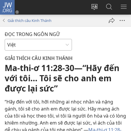
JW.ORG
Đăng
nhập
Thay
Tìm
HI
(mở
đổi
kiếm
BẢ
Giải thích câu Kinh Thánh
cửa
ngôn
JW.ORG
CH
sổ
ngữ
ĐỌC TRONG NGÔN NGỮ
mới)
của
trang
GIẢI THÍCH CÂU KINH THÁNH
Ma-thi-ơ 11:28-30​—“Hãy đến
với tôi… Tôi sẽ cho anh em
được lại sức”
“Hãy đến với tôi, hỡi những ai nhọc nhằn và nặng
gánh, tôi sẽ cho anh em được lại sức. Hãy mang ách
của tôi và học theo tôi, vì tôi là người ôn hòa và có lòng
khiêm nhường. Anh em sẽ được lại sức, vì ách của tôi
dễ chịu và gánh của tôi nhẹ nhàng”.​—
Ma-thi-ơ 11:28-