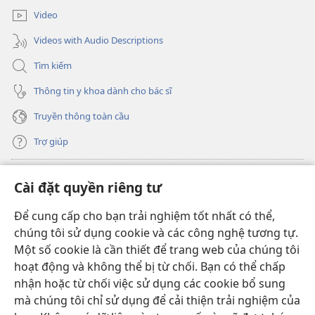
mới)
Video
Videos with Audio Descriptions
Tìm kiếm
Thông tin y khoa dành cho bác sĩ
Truyền thông toàn cầu
Trợ giúp
Đóng góp
(mở
Cài đặt quyền riêng tư
cửa
sổ
Để cung cấp cho bạn trải nghiệm tốt nhất có thể,
THƯ VIỆN TRỰC TUYẾN Tháp Canh
(mở
mới)
chúng tôi sử dụng cookie và các công nghệ tương tự.
cửa
®
JW Hub
Một số cookie là cần thiết để trang web của chúng tôi
sổ
(mở
mới)
hoạt động và không thể bị từ chối. Bạn có thể chấp
cửa
®
JW Library
sổ
nhận hoặc từ chối việc sử dụng các cookie bổ sung
mới)
mà chúng tôi chỉ sử dụng để cải thiện trải nghiệm của
Thư viện Tháp Canh