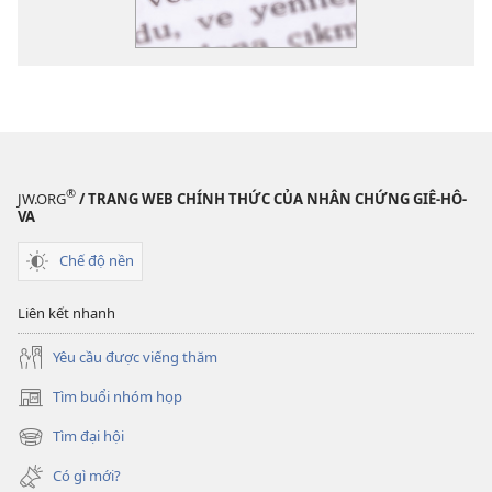
®
JW.ORG
/ TRANG WEB CHÍNH THỨC CỦA NHÂN CHỨNG GIÊ-HÔ-
VA
Chế độ nền
Liên kết nhanh
Yêu cầu được viếng thăm
Tìm buổi nhóm họp
(mở
cửa
Tìm đại hội
(mở
sổ
cửa
mới)
Có gì mới?
sổ