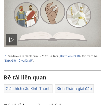
Bật
video
Giê-hô-va là danh của Đức Chúa Trời (
Thi thiên 83:18
). Xin xem bài
a
“
Đức Giê-hô-va là ai?
”.
Đề tài liên quan
Giải thích câu Kinh Thánh
Kinh Thánh giải đáp