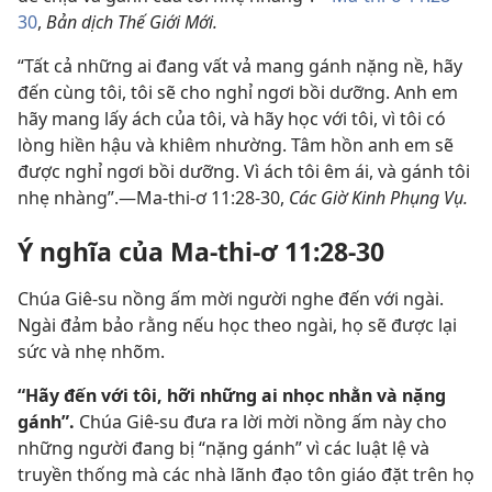
30
,
Bản dịch Thế Giới Mới.
“Tất cả những ai đang vất vả mang gánh nặng nề, hãy
đến cùng tôi, tôi sẽ cho nghỉ ngơi bồi dưỡng. Anh em
hãy mang lấy ách của tôi, và hãy học với tôi, vì tôi có
lòng hiền hậu và khiêm nhường. Tâm hồn anh em sẽ
được nghỉ ngơi bồi dưỡng. Vì ách tôi êm ái, và gánh tôi
nhẹ nhàng”.—Ma-thi-ơ 11:28-30,
Các Giờ Kinh Phụng Vụ.
Ý nghĩa của Ma-thi-ơ 11:28-30
Chúa Giê-su nồng ấm mời người nghe đến với ngài.
Ngài đảm bảo rằng nếu học theo ngài, họ sẽ được lại
sức và nhẹ nhõm.
“Hãy đến với tôi, hỡi những ai nhọc nhằn và nặng
gánh”.
Chúa Giê-su đưa ra lời mời nồng ấm này cho
những người đang bị “nặng gánh” vì các luật lệ và
truyền thống mà các nhà lãnh đạo tôn giáo đặt trên họ