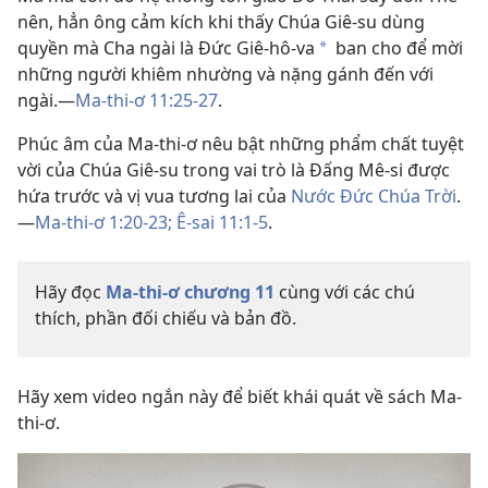
nên, hẳn ông cảm kích khi thấy Chúa Giê-su dùng
quyền mà Cha ngài là Đức Giê-hô-va
ban cho để mời
a
những người khiêm nhường và nặng gánh đến với
ngài.​—
Ma-thi-ơ 11:25-27
.
Phúc âm của Ma-thi-ơ nêu bật những phẩm chất tuyệt
vời của Chúa Giê-su trong vai trò là Đấng Mê-si được
hứa trước và vị vua tương lai của
Nước Đức Chúa Trời
.​
—
Ma-thi-ơ 1:20-23;
Ê-sai 11:1-5
.
Hãy đọc
Ma-thi-ơ chương 11
cùng với các chú
thích, phần đối chiếu và bản đồ.
Hãy xem video ngắn này để biết khái quát về sách Ma-
thi-ơ.