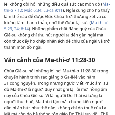
lẽ, không đòi hỏi những điều quá sức các môn đồ (
Ma-
thi-ơ 7:12;
Mác 6:34;
Lu-ca 9:11
). Ngài cũng cho họ thấy
làm thế nào để được Đức Chúa Trời thương xót và có
lương tâm thanh thản, nhờ thế được lại sức (
Ma-thi-ơ
5:23, 24;
6:14
). Những phẩm chất đáng quý của Chúa
Giê-su không chỉ thu hút người ta đến gần ngài mà
còn thúc đẩy họ chấp nhận ách dễ chịu của ngài và trở
thành môn đồ ngài.
Văn cảnh của Ma-thi-ơ 11:28-30
Chúa Giê-su nói những lời nơi Ma-thi-ơ 11:28-30 trong
chuyến hành trình rao giảng ở Ga-li-lê vào năm
31 công nguyên. Trong những người viết Phúc âm, sứ
đồ Ma-thi-ơ là người duy nhất ghi lại lời mời nồng ấm
này của Chúa Giê-su. Vì là người Do Thái và từng là
người thu thuế, Ma-thi-ơ tận mắt chứng kiến người
dân bị áp bức như thế nào, không chỉ do thuế của La
Mã mà còn do hệ thống tôn giáo Do Thái suy đồi. Thế