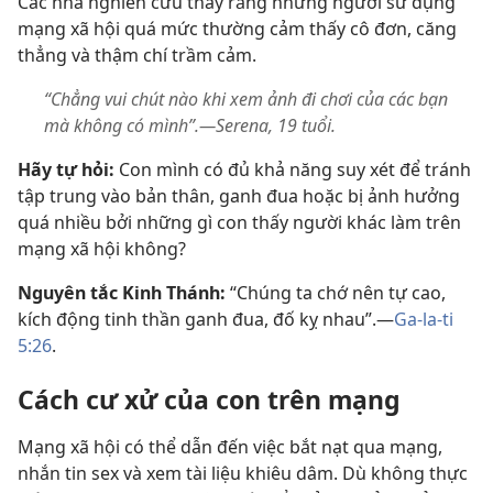
Các nhà nghiên cứu thấy rằng những người sử dụng
mạng xã hội quá mức thường cảm thấy cô đơn, căng
thẳng và thậm chí trầm cảm.
“Chẳng vui chút nào khi xem ảnh đi chơi của các bạn
mà không có mình”.—Serena, 19 tuổi.
Hãy tự hỏi:
Con mình có đủ khả năng suy xét để tránh
tập trung vào bản thân, ganh đua hoặc bị ảnh hưởng
quá nhiều bởi những gì con thấy người khác làm trên
mạng xã hội không?
Nguyên tắc Kinh Thánh:
“Chúng ta chớ nên tự cao,
kích động tinh thần ganh đua, đố kỵ nhau”.​—
Ga-la-ti
5:26
.
Cách cư xử của con trên mạng
Mạng xã hội có thể dẫn đến việc bắt nạt qua mạng,
nhắn tin sex và xem tài liệu khiêu dâm. Dù không thực