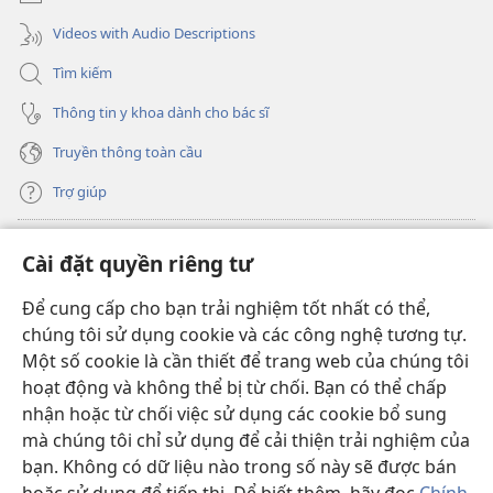
Videos with Audio Descriptions
Tìm kiếm
Thông tin y khoa dành cho bác sĩ
Truyền thông toàn cầu
Trợ giúp
Đóng góp
(mở
Cài đặt quyền riêng tư
cửa
sổ
Để cung cấp cho bạn trải nghiệm tốt nhất có thể,
THƯ VIỆN TRỰC TUYẾN Tháp Canh
(mở
mới)
chúng tôi sử dụng cookie và các công nghệ tương tự.
cửa
®
JW Hub
Một số cookie là cần thiết để trang web của chúng tôi
sổ
(mở
mới)
hoạt động và không thể bị từ chối. Bạn có thể chấp
cửa
®
JW Library
sổ
nhận hoặc từ chối việc sử dụng các cookie bổ sung
mới)
mà chúng tôi chỉ sử dụng để cải thiện trải nghiệm của
Thư viện Tháp Canh
bạn. Không có dữ liệu nào trong số này sẽ được bán