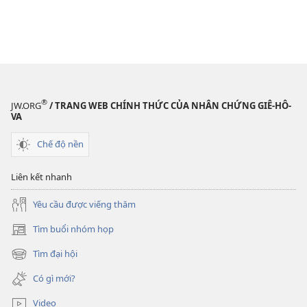
®
JW.ORG
/ TRANG WEB CHÍNH THỨC CỦA NHÂN CHỨNG GIÊ-HÔ-
VA
Chế độ nền
Liên kết nhanh
Yêu cầu được viếng thăm
Tìm buổi nhóm họp
(mở
cửa
Tìm đại hội
(mở
sổ
cửa
mới)
Có gì mới?
sổ
mới)
Video