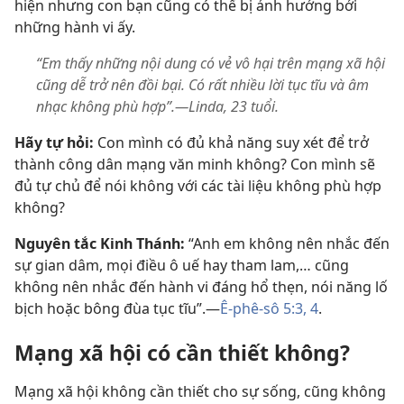
hiện nhưng con bạn cũng có thể bị ảnh hưởng bởi
những hành vi ấy.
“Em thấy những nội dung có vẻ vô hại trên mạng xã hội
cũng dễ trở nên đồi bại. Có rất nhiều lời tục tĩu và âm
nhạc không phù hợp”.—Linda, 23 tuổi.
Hãy tự hỏi:
Con mình có đủ khả năng suy xét để trở
thành công dân mạng văn minh không? Con mình sẽ
đủ tự chủ để nói không với các tài liệu không phù hợp
không?
Nguyên tắc Kinh Thánh:
“Anh em không nên nhắc đến
sự gian dâm, mọi điều ô uế hay tham lam,… cũng
không nên nhắc đến hành vi đáng hổ thẹn, nói năng lố
bịch hoặc bông đùa tục tĩu”.​—
Ê-phê-sô 5:3, 4
.
Mạng xã hội có cần thiết không?
Mạng xã hội không cần thiết cho sự sống, cũng không