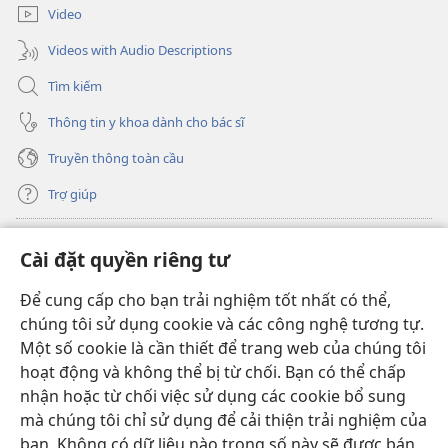
mới)
Video
Videos with Audio Descriptions
Tìm kiếm
Thông tin y khoa dành cho bác sĩ
Truyền thông toàn cầu
Trợ giúp
Đóng góp
(mở
Cài đặt quyền riêng tư
cửa
sổ
Để cung cấp cho bạn trải nghiệm tốt nhất có thể,
THƯ VIỆN TRỰC TUYẾN Tháp Canh
(mở
mới)
chúng tôi sử dụng cookie và các công nghệ tương tự.
cửa
®
JW Hub
Một số cookie là cần thiết để trang web của chúng tôi
sổ
(mở
mới)
hoạt động và không thể bị từ chối. Bạn có thể chấp
cửa
®
JW Library
sổ
nhận hoặc từ chối việc sử dụng các cookie bổ sung
mới)
mà chúng tôi chỉ sử dụng để cải thiện trải nghiệm của
Thư viện Tháp Canh
bạn. Không có dữ liệu nào trong số này sẽ được bán