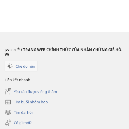
®
JW.ORG
/ TRANG WEB CHÍNH THỨC CỦA NHÂN CHỨNG GIÊ-HÔ-
VA
Chế độ nền
Liên kết nhanh
Yêu cầu được viếng thăm
Tìm buổi nhóm họp
(mở
cửa
Tìm đại hội
(mở
sổ
cửa
mới)
Có gì mới?
sổ