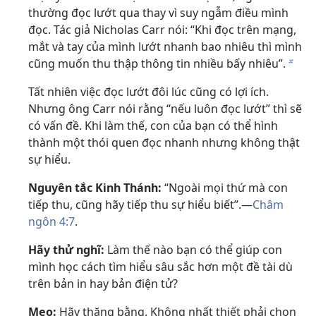
thường đọc lướt qua thay vì suy ngẫm điều mình
đọc. Tác giả Nicholas Carr nói: “Khi đọc trên mạng,
mắt và tay của mình lướt nhanh bao nhiêu thì mình
cũng muốn thu thập thông tin nhiều bấy nhiêu”.
b
Tất nhiên việc đọc lướt đôi lúc cũng có lợi ích.
Nhưng ông Carr nói rằng “nếu luôn đọc lướt” thì sẽ
có vấn đề. Khi làm thế, con của bạn có thể hình
thành một thói quen đọc nhanh nhưng không thật
sự hiểu.
Nguyên tắc Kinh Thánh:
“Ngoài mọi thứ mà con
tiếp thu, cũng hãy tiếp thu sự hiểu biết”.​—
Châm
ngôn 4:7
.
Hãy thử nghĩ:
Làm thế nào bạn có thể giúp con
mình học cách tìm hiểu sâu sắc hơn một đề tài dù
trên bản in hay bản điện tử?
Mẹo:
Hãy thăng bằng. Không nhất thiết phải chọn