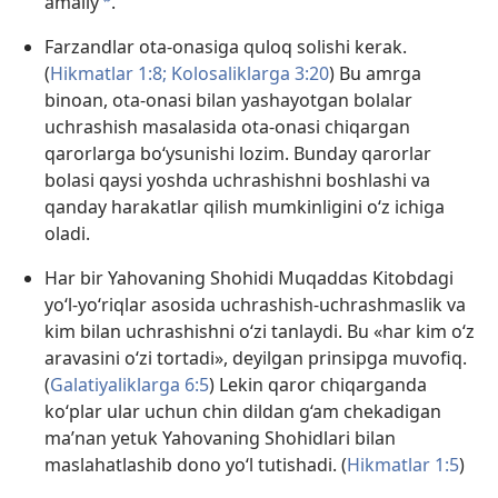
amaliy
.
b
Farzandlar ota-onasiga quloq solishi kerak.
(
Hikmatlar 1:8;
Kolosaliklarga 3:20
) Bu amrga
binoan, ota-onasi bilan yashayotgan bolalar
uchrashish masalasida ota-onasi chiqargan
qarorlarga bo‘ysunishi lozim. Bunday qarorlar
bolasi qaysi yoshda uchrashishni boshlashi va
qanday harakatlar qilish mumkinligini o‘z ichiga
oladi.
Har bir Yahovaning Shohidi Muqaddas Kitobdagi
yo‘l-yo‘riqlar asosida uchrashish-uchrashmaslik va
kim bilan uchrashishni o‘zi tanlaydi. Bu «har kim o‘z
aravasini o‘zi tortadi», deyilgan prinsipga muvofiq.
(
Galatiyaliklarga 6:5
) Lekin qaror chiqarganda
ko‘plar ular uchun chin dildan g‘am chekadigan
ma’nan yetuk Yahovaning Shohidlari bilan
maslahatlashib dono yo‘l tutishadi. (
Hikmatlar 1:5
)