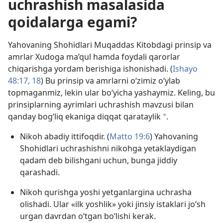
uchrashish masalasida
qoidalarga egami?
Yahovaning Shohidlari Muqaddas Kitobdagi prinsip va
amrlar Xudoga ma’qul hamda foydali qarorlar
chiqarishga yordam berishiga ishonishadi. (
Ishayo
48:17, 18
) Bu prinsip va amrlarni o‘zimiz o‘ylab
topmaganmiz, lekin ular bo‘yicha yashaymiz. Keling, bu
prinsiplarning ayrimlari uchrashish mavzusi bilan
qanday bog‘liq ekaniga diqqat qarataylik
.
a
Nikoh abadiy ittifoqdir. (
Matto 19:6
) Yahovaning
Shohidlari uchrashishni nikohga yetaklaydigan
qadam deb bilishgani uchun, bunga jiddiy
qarashadi.
Nikoh qurishga yoshi yetganlargina uchrasha
olishadi. Ular «ilk yoshlik» yoki jinsiy istaklari jo‘sh
urgan davrdan o‘tgan bo‘lishi kerak.