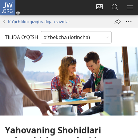
JW.ORG
Kirish
(opens
Saytning
JW.ORG
ME
new
tilini
bo‘yicha
KO
Ko‘pchilikni qiziqtiradigan savollar
window)
o‘zgartirish
izlash
TILIDA O‘QISH
Yahovaning Shohidlari