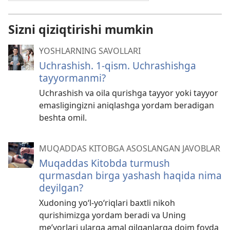
Sizni qiziqtirishi mumkin
YOSHLARNING SAVOLLARI
Uchrashish. 1-qism. Uchrashishga
tayyormanmi?
Uchrashish va oila qurishga tayyor yoki tayyor
emasligingizni aniqlashga yordam beradigan
beshta omil.
MUQADDAS KITOBGA ASOSLANGAN JAVOBLAR
Muqaddas Kitobda turmush
qurmasdan birga yashash haqida nima
deyilgan?
Xudoning yo‘l-yo‘riqlari baxtli nikoh
qurishimizga yordam beradi va Uning
me’yorlari ularga amal qilganlarga doim foyda