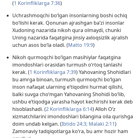
(
1 Korinfliklarga 7:36
)
Uchrashmoqchi bo‘lgan insonlarning boshi ochiq
bo‘lishi kerak. Qonunan ajrashgan ba’zi insonlar
Xudoning nazarida nikoh qura olmaydi, chunki
Uning nazarida faqatgina jinsiy axloqsizlik ajralish
uchun asos bo‘la oladi. (
Matto 19:9
)
Nikoh qurmoqchi bo‘lgan masihiylar faqatgina
imondoshlari orasidan turmush o‘rtoq tanlashi
kerak. (
1 Korinfliklarga 7:39
) Yahovaning Shohidlari
bu amrga binoan, turmush qurmoqchi bo‘lgan
inson nafaqat ularning e’tiqodini hurmat qilishi,
balki suvga cho‘mgan Yahovaning Shohidi bo‘lib,
ushbu e’tiqodga yarasha hayot kechirishi kerak deb
hisoblashadi. (
2 Korinfliklarga 6:14
) Alloh O‘z
xizmatchilarini imondoshlari bilangina oila qurishga
doim undab kelgan. (
Ibtido 24:3;
Malaki 2:11
)
Zamonaviy tadqiqotlarga ko‘ra, bu amr hozir ham