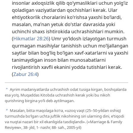
insonlar axloqsizlik qilib qo‘ymasliklari uchun yolg‘iz
qoladigan vaziyatlardan qochishlari kerak. Ular
ehtiyotkorlik choralarini ko‘rishsa yaxshi bo‘lardi,
masalan, ma’nan yetuk do‘stlar davrasida yoki
uchinchi shaxs ishtirokida uchrashishlari mumkin.
(
Hikmatlar 28:26
) Umr yo‘ldosh izlayotgan turmush
qurmagan masihiylar tanishish uchun mo‘ljallangan
saytlar bilan bog‘liq bo‘lgan xavf-xatarlarni va yaxshi
tanimaydigan inson bilan munosabatlarni
rivojlantirish xavfli ekanini yodda tutishlari kerak.
(
Zabur 26:4
)
Ayrim madaniyatlarda uchrashish odat tusiga kirgan, boshqalarda
a
esa yo‘q. Muqaddas Kitobda uchrashish kerak yoki bu nikoh
qurishning birgina yo‘li deb aytilmagan.
Masalan, bitta maqolaga ko‘ra, «uzoq vaqt (25–50-yildan oshiq)
b
turmushda bo‘lgan uchta juftlik nikohining siri ularning dini, e’tiqodi
va nuqtai nazari bir xil ekanligida tasdiqlandi». («Marriage & Family
Reviyew», 38- jild, 1- nashr, 88- sah., 2005-yil)