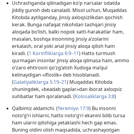
Uchrashganda qilinadigan ko‘p narsalar odatda
jiddiy gunoh deb sanaladi. Misol uchun, Muqaddas
Kitobda aytilganday, jinsiy axloqsizlikdan qochish
kerak. Bunga nafaqat nikohdan tashqari jinsiy
aloqada bo‘lish, balki nopok xatti-harakatlar ham,
masalan, boshqa insonning jinsiy a’zolarini
erkalash, oral yoki anal jinsiy aloqa qilish ham
kiradi. (
1 Korinfliklarga 6:9–11
) Hatto turmush
qurmagan insonlar jinsiy aloqa qilmasa ham, ammo
o‘zaro ehtirosni qo‘zg‘atish Xudoga ma’qul
kelmaydigan «ifloslik» deb hisoblanadi.
(
Galatiyaliklarga 5:19–21
) Muqaddas Kitobda
shuningdek, «beadab gaplar»dan iborat axloqsiz
suhbatlar ham qoralanadi. (
Kolosaliklarga 3:8
)
Qalbimiz aldamchi. (
Yeremiyo 17:9
) Bu insonni
noto‘g‘ri ishlarni, hatto noto‘g‘ri ekanini bilib tursa
ham ularni qilishiga yetaklashi hech gap emas.
Buning oldini olish maqsadida, uchrashayotgan