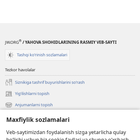
®
JW.ORG
/ YAHOVA SHOHIDLARINING RASMIY VEB-SAYTI
Tashqi ko‘rinish sozlamalari
Tezkor havolalar
Siznikiga tashrif buyurishlarini so‘rash
Yigʻilishlarni topish
(opens
new
Anjumanlarni topish
(opens
window)
new
Nima qo‘shildi?
Maxfiylik sozlamalari
window)
Videolar
Veb-saytimizdan foydalanish sizga yetarlicha qulay
Izlash
bo‘lishi uchun biz cookie fayllari va shunga o‘xshash