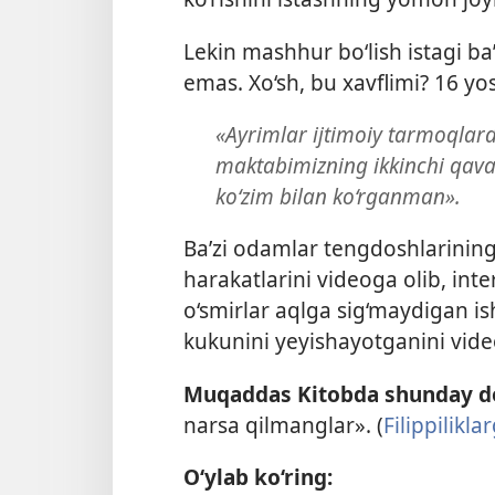
Lekin mashhur bo‘lish istagi ba
emas. Xo‘sh, bu xavflimi? 16 yo
«Ayrimlar ijtimoiy tarmoqlar
maktabimizning ikkinchi qavat
ko‘zim bilan ko‘rganman».
Ba’zi odamlar tengdoshlarining
harakatlarini videoga olib, inte
o‘smirlar aqlga sig‘maydigan is
kukunini yeyishayotganini vide
Muqaddas Kitobda shunday de
narsa qilmanglar». (
Filippilikla
O‘ylab ko‘ring: