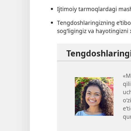
Ijtimoiy tarmoqlardagi mas
Tengdoshlaringizning e’tibo
sog‘ligingiz va hayotingizni
Tengdoshlaringi
«M
qil
uc
o‘z
e’
qur