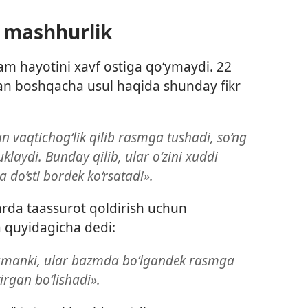
i mashhurlik
m hayotini xavf ostiga qo‘ymaydi. 22
igan boshqacha usul haqida shunday fikr
lan vaqtichog‘lik qilib rasmga tushadi, so‘ng
klaydi. Bunday qilib, ular o‘zini xuddi
do‘sti bordek ko‘rsatadi».
arda taassurot qoldirish uchun
 quyidagicha dedi:
amanki, ular bazmda bo‘lgandek rasmga
irgan bo‘lishadi».