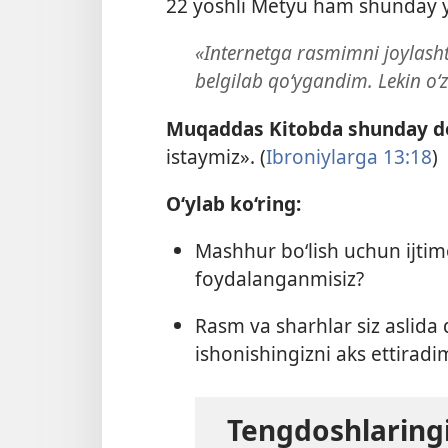
22 yoshli Metyu ham shunday yo
«Internetga rasmimni joylasht
belgilab qo‘ygandim. Lekin 
Muqaddas Kitobda shunday de
istaymiz». (
Ibroniylarga 13:18
)
O‘ylab ko‘ring:
Mashhur bo‘lish uchun ijti
foydalanganmisiz?
Rasm va sharhlar siz aslida
ishonishingizni aks ettiradi
Tengdoshlaringi