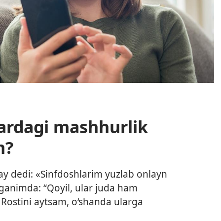
lardagi mashhurlik
m?
day dedi: «Sinfdoshlarim yuzlab onlayn
ganimda: “Qoyil, ular juda ham
Rostini aytsam, o‘shanda ularga