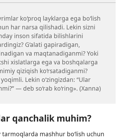
rimlar ko‘proq layklarga ega bo‘lish
un har narsa qilishadi. Lekin sizni
day inson sifatida bilishlarini
ardingiz? G‘alati gapiradigan,
yinadigan va maqtanadiganmi? Yoki
xshi xislatlarga ega va boshqalarga
mimiy qiziqish ko‘rsatadiganmi?
 yoqimli. Lekin o‘zingizdan: “Ular
nmi?” — deb so‘rab ko‘ring». (Xanna)
lar qanchalik muhim?
oiy tarmoqlarda mashhur bo‘lish uchun