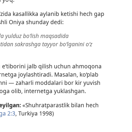
’zida kasallikka aylanib ketishi hech gap
shli Oniya shunday dedi:
da yulduz bo‘lish maqsadida
idan sakrashga tayyor bo‘lganini o‘z
 e’tiborini jalb qilish uchun ahmoqona
rnetga joylashtiradi. Masalan, ko‘plab
hni — zaharli moddalari bor kir yuvish
oga olib, internetga yuklashgan.
yilgan:
«Shuhratparastlik bilan hech
rga 2:3
, Turkiya 1998)