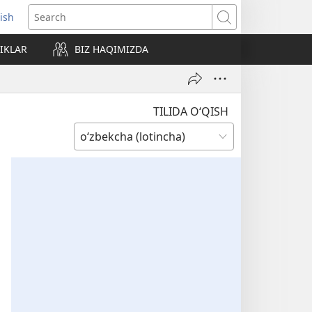
rish
pens
Search
ew
IKLAR
BIZ HAQIMIZDA
indow)
TILIDA O‘QISH