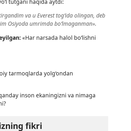
‘l tutgani haqida aytdi:
irgandim va u Everest tog‘ida olingan, deb
o‘zim Osiyoda umrimda bo‘lmaganman».
yilgan:
«Har narsada halol bo‘lishni
moiy tarmoqlarda yolg‘ondan
 qanday inson ekaningizni va nimaga
mi?
zning fikri