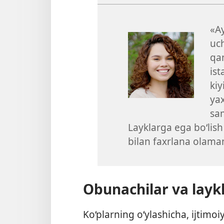
«Ay
uch
qan
ist
ki
ya
sa
Layklarga ega bo‘lish
bilan faxrlana olama
Obunachilar va layk
Ko‘plarning o‘ylashicha, ijtim