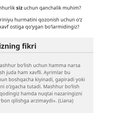
hhurlik
siz
uchun qanchalik muhim?
riniyu hurmatini qozonish uchun o‘z
 xavf ostiga qo‘ygan bo‘larmidingiz?
zning fikri
ashhur bo‘lish uchun hamma narsa
ish juda ham xavfli. Ayrimlar bu
hun boshqacha kiyinadi, gapiradi yoki
ini o‘zgacha tutadi. Mashhur bo‘lish
tiqodingiz hamda nuqtai nazaringizni
bon qilishga arzimaydi». (Liana)