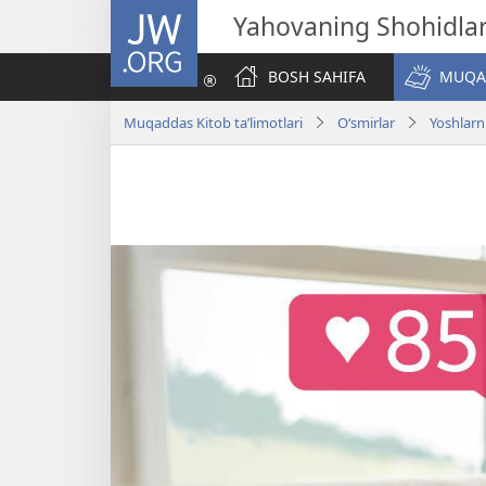
JW.ORG
Yahovaning Shohidlar
BOSH SAHIFA
MUQAD
Muqaddas Kitob ta’limotlari
O‘smirlar
Yoshlarn