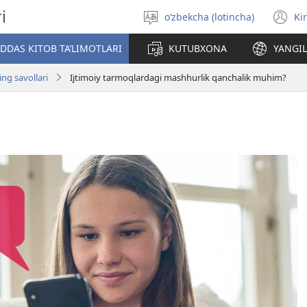
i
o‘zbekcha (lotincha)
Ki
Tilni
(o
tanlang
n
DAS KITOB TA’LIMOTLARI
KUTUBXONA
YANGIL
w
ing savollari
Ijtimoiy tarmoqlardagi mashhurlik qanchalik muhim?