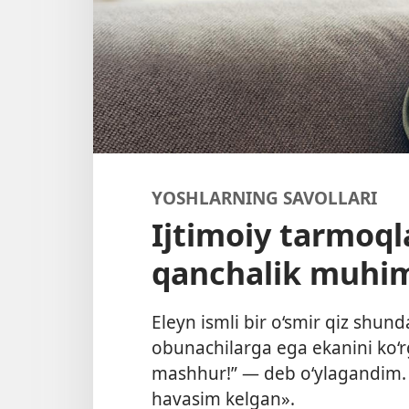
YOSHLARNING SAVOLLARI
Ijtimoiy tarmoq
qanchalik muhi
Eleyn ismli bir o‘smir qiz shun
obunachilarga ega ekanini ko‘r
mashhur!” — deb o‘ylagandim. 
havasim kelgan».