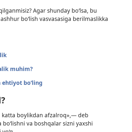
 qilganmisiz? Agar shunday bo‘lsa, bu
ashhur bo‘lish vasvasasiga berilmaslikka
lik
halik muhim?
 ehtiyot bo‘ling
d?
 katta boylikdan afzalroq»,— deb
bo‘lishni va boshqalar sizni yaxshi
 yo‘q.