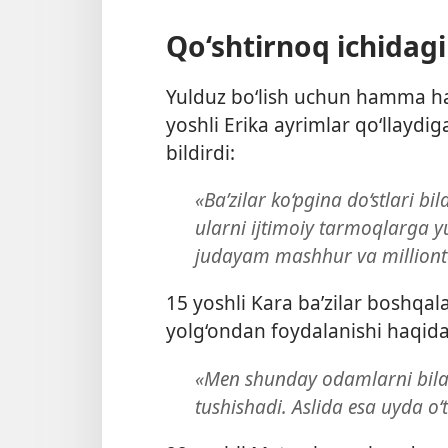
Qo‘shtirnoq ichidag
Yulduz bo‘lish uchun hamma ha
yoshli Erika ayrimlar qo‘llayd
bildirdi:
«Ba’zilar ko‘pgina do‘stlari bi
ularni ijtimoiy tarmoqlarga yu
judayam mashhur va millionta 
15 yoshli Kara ba’zilar boshqal
yolg‘ondan foydalanishi haqida
«Men shunday odamlarni bil
tushishadi. Aslida esa uyda o‘t