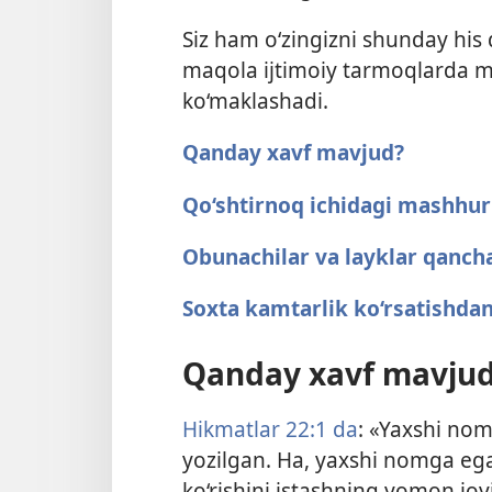
Siz ham o‘zingizni shunday his
maqola ijtimoiy tarmoqlarda m
ko‘maklashadi.
Qanday xavf mavjud?
Qo‘shtirnoq ichidagi mashhur
Obunachilar va layklar qanc
Soxta kamtarlik ko‘rsatishdan
Qanday xavf mavju
Hikmatlar 22:1 da
: «Yaxshi nom
yozilgan. Ha, yaxshi nomga ega 
ko‘rishini istashning yomon joyi