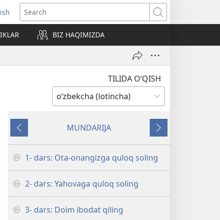
rish
pens
Search
ew
IKLAR
BIZ HAQIMIZDA
indow)
TILIDA O‘QISH
MUNDARIJA
Orqaga
Keyingisi
1- dars: Ota-onangizga quloq soling
2- dars: Yahovaga quloq soling
3- dars: Doim ibodat qiling