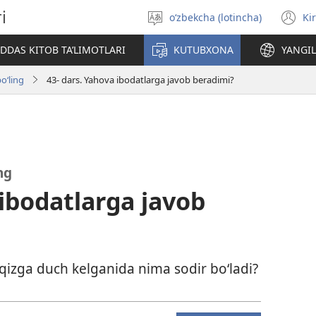
i
o‘zbekcha (lotincha)
Ki
Tilni
(o
tanlang
n
DAS KITOB TA’LIMOTLARI
KUTUBXONA
YANGIL
w
o‘ling
43- dars. Yahova ibodatlarga javob beradimi?
ng
 ibodatlarga javob
qizga duch kelganida nima sodir bo‘ladi?