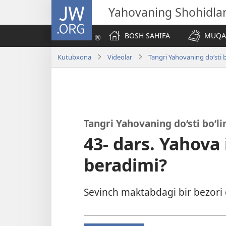
JW.ORG
Yahovaning Shohidlar
BOSH SAHIFA
MUQAD
Kutubxona
Videolar
Tangri Yahovaning do‘sti b
Tangri Yahovaning do‘sti bo‘li
43- dars. Yahova
beradimi?
Sevinch maktabdagi bir bezori 