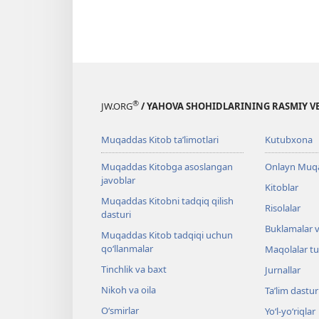
®
JW.ORG
/ YAHOVA SHOHIDLARINING RASMIY VE
Muqaddas Kitob ta’limotlari
Kutubxona
Muqaddas Kitobga asoslangan
Onlayn Muqa
javoblar
Kitoblar
Muqaddas Kitobni tadqiq qilish
Risolalar
dasturi
Buklamalar v
Muqaddas Kitob tadqiqi uchun
qo‘llanmalar
Maqolalar t
Tinchlik va baxt
Jurnallar
Nikoh va oila
Ta’lim dastur
O‘smirlar
Yo‘l-yo‘riqlar