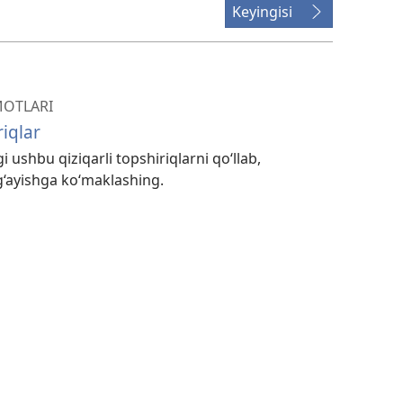
Keyingisi
n
MOTLARI
iqlar
ushbu qiziqarli topshiriqlarni qo‘llab,
g‘ayishga ko‘maklashing.