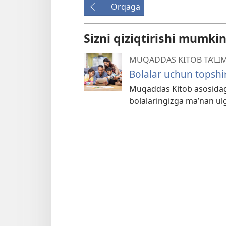
Orqaga
Sizni qiziqtirishi mumki
MUQADDAS KITOB TA’LI
Bolalar uchun topshir
Muqaddas Kitob asosidagi 
bolalaringizga ma’nan ul