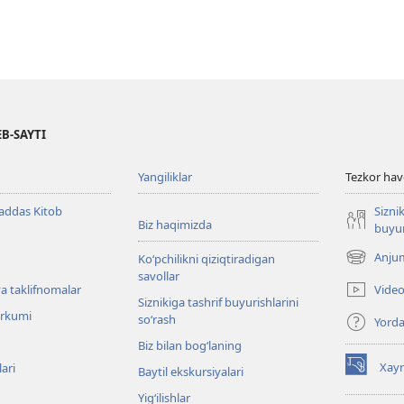
B-SAYTI
Yangiliklar
Tezkor hav
ddas Kitob
Siznik
Biz haqimizda
buyur
Anjum
Ko‘pchilikni qiziqtiradigan
(opens
savollar
new
Video
a taklifnomalar
window)
Siznikiga tashrif buyurishlarini
urkumi
so‘rash
Yord
Biz bilan bog‘laning
Xay
lari
Baytil ekskursiyalari
(opens
new
Yig‘ilishlar