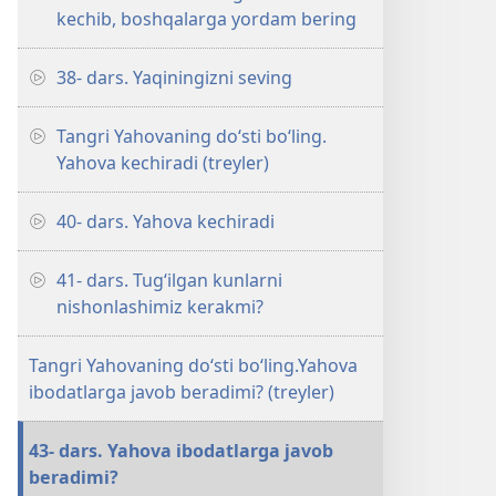
kechib, boshqalarga yordam bering
38- dars. Yaqiningizni seving
Tangri Yahovaning do‘sti bo‘ling.
Yahova kechiradi (treyler)
40- dars. Yahova kechiradi
41- dars. Tug‘ilgan kunlarni
nishonlashimiz kerakmi?
Tangri Yahovaning do‘sti bo‘ling.Yahova
ibodatlarga javob beradimi? (treyler)
43- dars. Yahova ibodatlarga javob
beradimi?