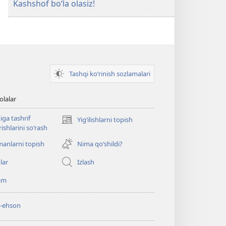
Kashshof bo‘la olasiz!
Tashqi ko‘rinish sozlamalari
olalar
iga tashrif
Yigʻilishlarni topish
(opens
ishlarini so‘rash
new
window)
anlarni topish
Nima qo‘shildi?
lar
Izlash
am
r-ehson