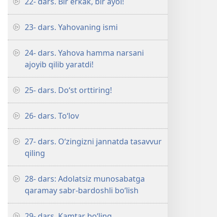
22- dars. Bir erkak, bir ayol!
23- dars. Yahovaning ismi
24- dars. Yahova hamma narsani
ajoyib qilib yaratdi!
25- dars. Do‘st orttiring!
26- dars. To‘lov
27- dars. O‘zingizni jannatda tasavvur
qiling
28- dars: Adolatsiz munosabatga
qaramay sabr-bardoshli bo‘lish
29- dars. Kamtar bo‘ling