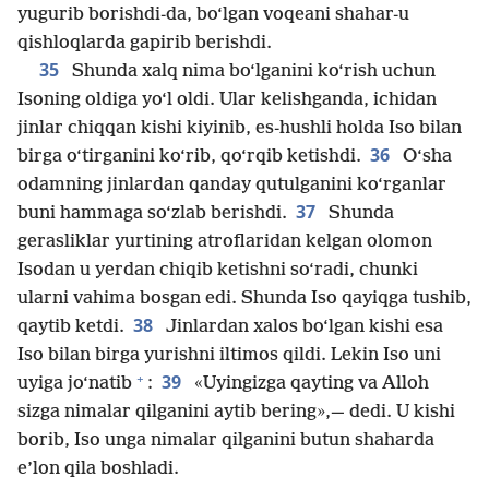
yugurib borishdi-da, bo‘lgan voqeani shahar-u
qishloqlarda gapirib berishdi.
35
Shunda xalq nima bo‘lganini ko‘rish uchun
Isoning oldiga yo‘l oldi. Ular kelishganda, ichidan
jinlar chiqqan kishi kiyinib, es-hushli holda Iso bilan
36
birga o‘tirganini ko‘rib, qo‘rqib ketishdi.
O‘sha
odamning jinlardan qanday qutulganini ko‘rganlar
37
buni hammaga so‘zlab berishdi.
Shunda
gerasliklar yurtining atroflaridan kelgan olomon
Isodan u yerdan chiqib ketishni so‘radi, chunki
ularni vahima bosgan edi. Shunda Iso qayiqga tushib,
38
qaytib ketdi.
Jinlardan xalos bo‘lgan kishi esa
Iso bilan birga yurishni iltimos qildi. Lekin Iso uni
+
39
uyiga jo‘natib
:
«Uyingizga qayting va Alloh
sizga nimalar qilganini aytib bering»,— dedi. U kishi
borib, Iso unga nimalar qilganini butun shaharda
e’lon qila boshladi.