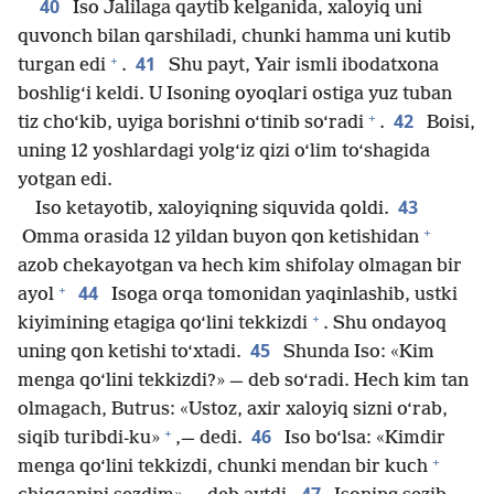
40
Iso Jalilaga qaytib kelganida, xaloyiq uni
quvonch bilan qarshiladi, chunki hamma uni kutib
+
41
turgan edi
.
Shu payt, Yair ismli ibodatxona
boshlig‘i keldi. U Isoning oyoqlari ostiga yuz tuban
+
42
tiz cho‘kib, uyiga borishni o‘tinib so‘radi
.
Boisi,
uning 12 yoshlardagi yolg‘iz qizi o‘lim to‘shagida
yotgan edi.
43
Iso ketayotib, xaloyiqning siquvida qoldi.
+
Omma orasida 12 yildan buyon qon ketishidan
azob chekayotgan va hech kim shifolay olmagan bir
+
44
ayol
Isoga orqa tomonidan yaqinlashib, ustki
+
kiyimining etagiga qo‘lini tekkizdi
. Shu ondayoq
45
uning qon ketishi to‘xtadi.
Shunda Iso: «Kim
menga qo‘lini tekkizdi?» — deb so‘radi. Hech kim tan
olmagach, Butrus: «Ustoz, axir xaloyiq sizni o‘rab,
+
46
siqib turibdi-ku»
,— dedi.
Iso bo‘lsa: «Kimdir
+
menga qo‘lini tekkizdi, chunki mendan bir kuch