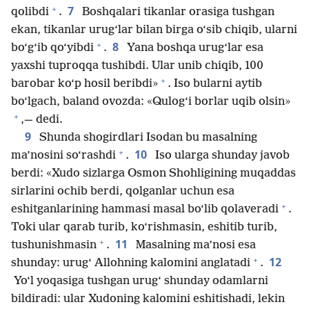
+
7
qolibdi
.
Boshqalari tikanlar orasiga tushgan
ekan, tikanlar urug‘lar bilan birga o‘sib chiqib, ularni
+
8
bo‘g‘ib qo‘yibdi
.
Yana boshqa urug‘lar esa
yaxshi tuproqqa tushibdi. Ular unib chiqib, 100
+
barobar ko‘p hosil beribdi»
. Iso bularni aytib
bo‘lgach, baland ovozda: «Qulog‘i borlar uqib olsin»
+
,— dedi.
9
Shunda shogirdlari Isodan bu masalning
+
10
ma’nosini so‘rashdi
.
Iso ularga shunday javob
berdi: «Xudo sizlarga Osmon Shohligining muqaddas
sirlarini ochib berdi, qolganlar uchun esa
+
eshitganlarining hammasi masal bo‘lib qolaveradi
.
Toki ular qarab turib, ko‘rishmasin, eshitib turib,
+
11
tushunishmasin
.
Masalning ma’nosi esa
+
12
shunday: urug‘ Allohning kalomini anglatadi
.
Yo‘l yoqasiga tushgan urug‘ shunday odamlarni
bildiradi: ular Xudoning kalomini eshitishadi, lekin