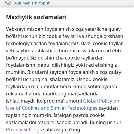
new
Anjumanlarni topish
(opens
window)
new
Nima qo‘shildi?
Maxfiylik sozlamalari
window)
Videolar
Veb-saytimizdan foydalanish sizga yetarlicha qulay
Izlash
bo‘lishi uchun biz cookie fayllari va shunga o‘xshash
texnologiyalardan foydalanamiz. Ba'zi cookie fayllar
Yordam
veb-saytimiz ishlashi uchun zarur va ularni rad etib
bo‘lmaydi. Siz qo‘shimcha cookie fayllardan
Xayr-ehson
(opens
foydalanishni qabul qilishingiz yoki rad etishingiz
new
mumkin. Biz ularni saytdan foydalanish sizga qulay
window)
Qoʻriqchi minorasining ONLAYN KUTUBXONASI™
bo‘lishi uchungina ishalatamiz. Ushbu cookie
(opens
fayllardagi ma'lumotlar hech kimga sotilmaydi va
new
®
JW Hub
window)
reklama hamda marketing maqsadlarida
(opens
new
ishlatilmaydi. Ko‘proq ma'lumotni
Global Policy on
window)
Use of Cookies and Similar Technologies
saytidan
topishingiz mumkin. Istalgan paytda cookie
sozlamalarini o‘zgartirsangiz bo‘ladi. Buning uchun
Copyright
© 2026 Watch Tower Bible and Tract Society of Pennsylvania.
FOYDALANISH SHARTLARI
|
MAXFIYLIK SIYOSATI
|
MAXFIYLIK
Privacy Settings
sahifasiga o‘ting.
S
SOZLAMALARI