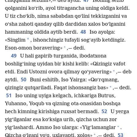
47
chiqqanini sezdim»,— deb aytdi.
Isoning sezib
qolganini ko‘rib, ayol titragancha uning oldiga keldi.
U tiz cho‘kib, nima sababdan qo‘lini tekkizganini va
o‘sha zahoti qanday qilib dardidan xalos bo‘lganini
48
hammaning oldida aytib berdi.
Iso ayolga:
*
«Singlim
, ishonchingiz tufayli sog‘ayib ketdingiz.
+
Eson-omon boravering»
,— dedi.
49
U hali gapirib turganida, ibodatxona
boshlig‘ining uyidan bir kishi kelib: «Qizingiz vafot
+
etdi. Endi Ustozni ovora qilmay qo‘yavering»
,— deb
50
aytdi.
Buni eshitib, Iso Yairga: «Qo‘rqmang,
+
qizingiz qutqariladi. Faqat ishonsangiz bas»
,— dedi.
51
Iso uning uyiga kelgach, ichkariga Butrus,
Yuhanno, Yoqub va qizning ota-onasidan boshqa
52
hech kimning kirishiga ruxsat bermadi.
U yerga
yig‘ilganlar esa ko‘ksiga urib, qizcha uchun zor
+
yig‘lashardi. Ammo Iso ularga: «Yig‘lamanglar
.
+
53
Qizcha o‘lgani yo‘q, uxlayapti, xolos»
,— dedi.