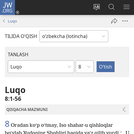
JW.ORG
Kirish
(opens
Saytning
JW.ORG
ME
new
tilini
bo‘yicha
KO
Luqo
window)
o‘zgartirish
izlash
TILIDA O‘QISH
TANLASH
boblar
Muqaddas
boʻyicha
Kitob
risolalari
Luqo
8:1-56
QISQACHA MAZMUNI
8
Oradan ko‘p o‘tmay, Iso shahar-u qishloqlar
+
bo‘ylab Xudoning Shohligi haqida va’z qilib yurdi
. U