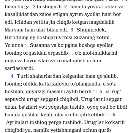
2
bilan birga 12 ta shogirdi
hamda yovuz ruhlar va
kasalliklardan xalos etilgan ayrim ayollar ham bor
edi. Ichidan yettita jin chiqib ketgan magdalalik
3
Maryam ham ular bilan edi.
Shuningdek,
Hirodning uy boshqaruvchisi Xuzaning xotini
+
Yo‘anna
, Susanna va ko‘pgina boshqa ayollar
+
Isoning orqasidan ergashib
, o‘z mol-mulklarini
unga va havoriylariga xizmat qilish uchun
sarflashardi.
4
Turli shaharlardan kelganlar ham qo‘shilib,
Isoning oldida katta xaloyiq to‘planganda, u so‘z
+
5
boshlab, quyidagi masalni aytib berdi
:
«Urug‘
sepuvchi urug‘ sepgani chiqibdi. Urug‘larni sepgan
ekan, ba’zilari yo‘l yoqasiga tushib, oyoq osti bo‘libdi
+
6
hamda qushlar kelib, ularni cho‘qib ketibdi
.
Ayrimlari toshloq yerga tushibdi. Urug‘lar ko‘karib
chiqibdi-yu, namlik yetishmagani uchun qurib