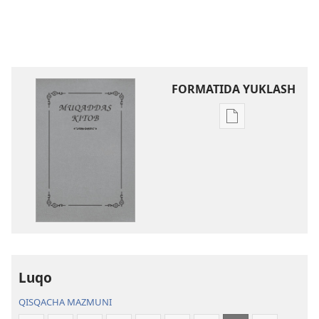
FORMATIDA YUKLASH
Elektron
shakldagi
adabiyotlarni
yuklab
olish
variantlari
Muqaddas
Kitob
—
Luqo
Yangi
dunyo
QISQACHA MAZMUNI
tarjimasi