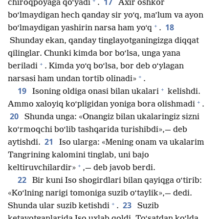
+
17
chiroqpoyaga qo‘yadi
.
Axir oshkor
bo‘lmaydigan hech qanday sir yo‘q, ma’lum va ayon
+
18
bo‘lmaydigan yashirin narsa ham yo‘q
.
Shunday ekan, qanday tinglayotganingizga diqqat
qilinglar. Chunki kimda bor bo‘lsa, unga yana
+
beriladi
. Kimda yo‘q bo‘lsa, bor deb o‘ylagan
+
narsasi ham undan tortib olinadi»
.
+
19
Isoning oldiga onasi bilan ukalari
kelishdi.
+
Ammo xaloyiq ko‘pligidan yoniga bora olishmadi
.
20
Shunda unga: «Onangiz bilan ukalaringiz sizni
ko‘rmoqchi bo‘lib tashqarida turishibdi»,— deb
21
aytishdi.
Iso ularga: «Mening onam va ukalarim
Tangrining kalomini tinglab, uni bajo
+
keltiruvchilardir»
,— deb javob berdi.
22
Bir kuni Iso shogirdlari bilan qayiqga o‘tirib:
«Ko‘lning narigi tomoniga suzib o‘taylik»,— dedi.
+
23
Shunda ular suzib ketishdi
.
Suzib
ketayotganlarida Iso uxlab qoldi. To‘satdan ko‘lda