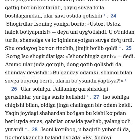
qattiq bo‘ron ko‘tarilib, qayiq suvga to‘la
+
24
boshlaganidan, ular xavf ostida qolishdi
.
Shogirdlar Isoning yoniga borib: «Ustoz, Ustoz,
halok bo‘lyapmiz!» — deya uni uyg‘otishdi. U o‘rnidan
turib, shamolga va to‘lqinlanayotgan suvga do‘q urdi.
+
25
Shu ondayoq bo‘ron tinchib, jimjit bo‘lib qoldi
.
So‘ng Iso shogirdlariga: «Ishonchingiz qani?» — dedi.
Ammo ular juda qo‘rqib, dong qotib qolishdi-da,
shunday deyishdi: «Bu qanday odamki, shamol bilan
+
suvga buyruq berib, ularni bo‘ysundiryapti-ya?!»
26
Ular sohilga, Jalilaning qarshisidagi
+
27
gerasliklar yurtiga suzib kelishdi
.
Iso sohilga
chiqishi bilan, oldiga jinga chalingan bir odam keldi.
Yaqin joydagi shahardan bo‘lgan bu kishi ko‘pdan
beri uyda emas, qabrlar orasida yashab, yalang‘och
+
28
yurardi
.
Isoni ko‘riboq, u baqirib yubordi-da,
tiz cho‘kkancha baland ovozda: «Ey, Xudoyi