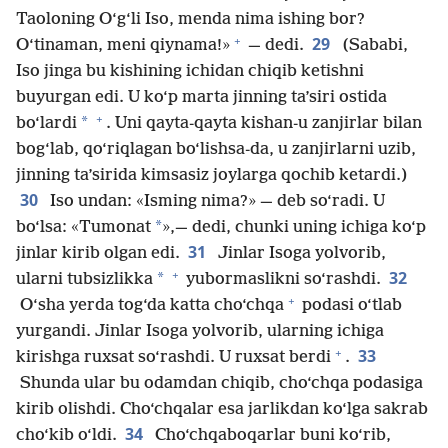
Taoloning O‘g‘li Iso, menda nima ishing bor?
+
29
O‘tinaman, meni qiynama!»
— dedi.
(Sababi,
Iso jinga bu kishining ichidan chiqib ketishni
buyurgan edi. U ko‘p marta jinning ta’siri ostida
+
*
bo‘lardi
. Uni qayta-qayta kishan-u zanjirlar bilan
bog‘lab, qo‘riqlagan bo‘lishsa-da, u zanjirlarni uzib,
jinning ta’sirida kimsasiz joylarga qochib ketardi.)
30
Iso undan: «Isming nima?» — deb so‘radi. U
*
bo‘lsa: «Tumonat
»,— dedi, chunki uning ichiga ko‘p
31
jinlar kirib olgan edi.
Jinlar Isoga yolvorib,
+
32
*
ularni tubsizlikka
yubormaslikni so‘rashdi.
+
O‘sha yerda tog‘da katta cho‘chqa
podasi o‘tlab
yurgandi. Jinlar Isoga yolvorib, ularning ichiga
+
33
kirishga ruxsat so‘rashdi. U ruxsat berdi
.
Shunda ular bu odamdan chiqib, cho‘chqa podasiga
kirib olishdi. Cho‘chqalar esa jarlikdan ko‘lga sakrab
34
cho‘kib o‘ldi.
Cho‘chqaboqarlar buni ko‘rib,