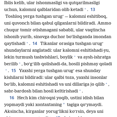
Iblis kelib, ular ishonmasligi va qutqarilmasligi
+
13
uchun, kalomni qalblaridan olib ketadi
.
Toshloq yerga tushgan urug‘ — kalomni eshitiboq,
uni quvonch bilan qabul qilganlarni bildiradi. Ammo
chuqur tomir otishmagani sababli, ular vaqtincha
ishonib yurib, sinovga duchor bo‘lishganda imondan
+
14
qaytishadi
.
Tikanlar orasiga tushgan urug‘
shundaylarni anglatadi: ular kalomni eshitishadi-yu,
+
lekin turmush tashvishlari, boylik
va aysh-ishratga
+
berilib
, bo‘g‘ilib qolishadi-da, hosili pishmay qoladi
+
15
.
Yaxshi yerga tushgan urug‘ esa shunday
kishilarni bildiradi: ular qalbi toza, yaxshi insonlar
+
bo‘lib, kalomni eshitishadi va uni dillariga jo qilib
,
+
sabr-bardosh bilan hosil keltirishadi
.
16
Hech kim chiroqni yoqib, ustini idish bilan
*
yopmaydi yoki xontaxtaning
tagiga qo‘ymaydi.
Aksincha, kirganlar yorug‘likni ko‘rsin, deya uni