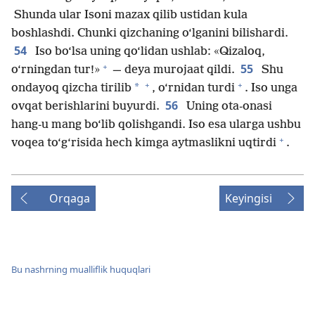
Shunda ular Isoni mazax qilib ustidan kula
boshlashdi. Chunki qizchaning o‘lganini bilishardi.
54
Iso bo‘lsa uning qo‘lidan ushlab: «Qizaloq,
+
55
o‘rningdan tur!»
— deya murojaat qildi.
Shu
+
+
*
ondayoq qizcha tirilib
, o‘rnidan turdi
. Iso unga
56
ovqat berishlarini buyurdi.
Uning ota-onasi
hang-u mang bo‘lib qolishgandi. Iso esa ularga ushbu
+
voqea to‘g‘risida hech kimga aytmaslikni uqtirdi
.
Orqaga
Keyingisi
Bu nashrning mualliflik huquqlari