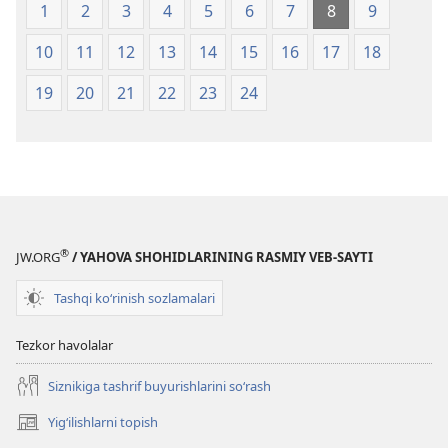
1
2
3
4
5
6
7
8
9
10
11
12
13
14
15
16
17
18
19
20
21
22
23
24
®
JW.ORG
/ YAHOVA SHOHIDLARINING RASMIY VEB-SAYTI
Tashqi ko‘rinish sozlamalari
Tezkor havolalar
Siznikiga tashrif buyurishlarini so‘rash
Yigʻilishlarni topish
(opens