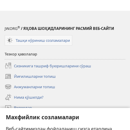
®
JW.ORG
/ ЯҲОВА ШОҲИДЛАРИНИНГ РАСМИЙ ВЕБ-САЙТИ
Ташқи кўриниш созламалари
Тезкор ҳаволалар
Сизникига ташриф буюришларини сўраш
Йиғилишларни топиш
(янги
ойнада
Анжуманларни топиш
(янги
очилади)
ойнада
Нима қўшилди?
очилади)
Видеолар
Махфийлик созламалари
Излаш
Веб-сайтимиздан фойдаланиш сизга етарлича
Давлат амалдорлари учун маълумот