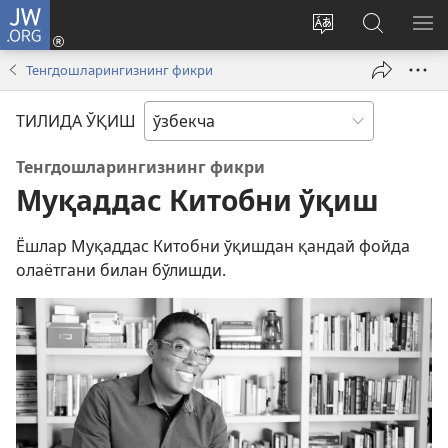
JW.ORG
Кириш
(янги
Сайтнинг
JW.ORG
МЕ
ойнада
тилини
бўйича
КЎ
Тенгдошларингизнинг фикри
очилади)
ўзгартириш
излаш
ТИЛИДА ЎҚИШ
Тенгдошларингизнинг фикри
Муқаддас Китобни ўқиш
Ёшлар Муқаддас Китобни ўқишдан қандай фойда
олаётгани билан бўлишди.