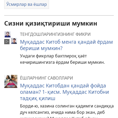
Ўсмирлар ва ёшлар
Сизни қизиқтириши мумкин
ТЕНГДОШЛАРИНГИЗНИНГ ФИКРИ
Муқаддас Китоб менга қандай ёрдам
бериши мумкин?
Ундаги фикрлар бахтлироқ ҳаёт
кечиришингизга ёрдам бериши мумкин.
ЁШЛАРНИНГ САВОЛЛАРИ
Муқаддас Китобдан қандай фойда
оламан? 1- қисм. Муқаддас Китобни
тадқиқ қилиш
Борди-ю, хазина солинган қадимги сандиққа
дуч келсангиз, ичида нима бор экан, деб