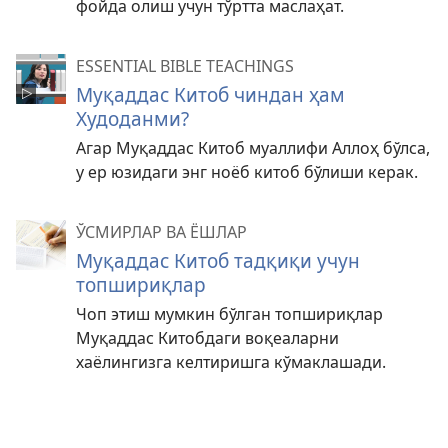
фойда олиш учун тўртта маслаҳат.
ESSENTIAL BIBLE TEACHINGS
Муқаддас Китоб чиндан ҳам
Худоданми?
Агар Муқаддас Китоб муаллифи Аллоҳ бўлса,
у ер юзидаги энг ноёб китоб бўлиши керак.
ЎСМИРЛАР ВА ЁШЛАР
Муқаддас Китоб тадқиқи учун
топшириқлар
Чоп этиш мумкин бўлган топшириқлар
Муқаддас Китобдаги воқеаларни
хаёлингизга келтиришга кўмаклашади.