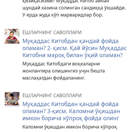
қизиқасизми? Муқаддас Китоб айнан
шундай хазина солинган сандиққа ўхшайди.
У ерда жуда кўп марваридлар бор.
ЁШЛАРНИНГ САВОЛЛАРИ
Муқаддас Китобдан қандай фойда
оламан? 2- қисм. Қай йўсин Муқаддас
Китобни мароқ билан ўқий оламан?
Муқаддас Китобдаги воқеаларни
жонлантира олишингиз учун бешта
маслаҳатдан фойдаланинг.
ЁШЛАРНИНГ САВОЛЛАРИ
Муқаддас Китобдан қандай фойда
оламан? 3-қисм. Каломни ўқишдан
имкон борича кўпроқ фойда олинг
Каломни ўқишдан имкон борича кўпроқ