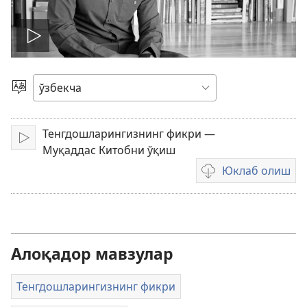
Видеони
ижро
Тилни
танлаш
этиш
Тенгдошларингизнинг фикри —
Тинглаш
Муқаддас Китобни ўқиш
Юклаб олиш
Видео
ёзувларни
юклаш
усуллари
Алоқадор мавзулар
Тенгдошларингизнинг фикри