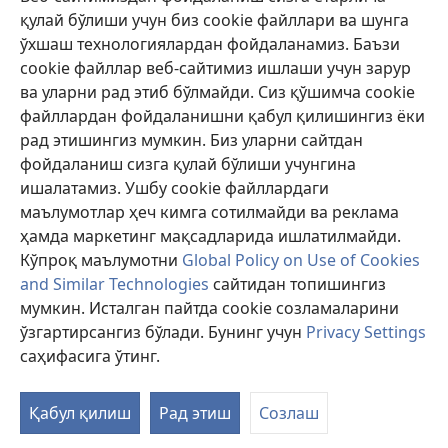
қулай бўлиши учун биз cookie файллари ва шунга
Ёрдам
ўхшаш технологиялардан фойдаланамиз. Баъзи
cookie файллар веб-сайтимиз ишлаши учун зарур
Хайр-эҳсон
(янги
ва уларни рад этиб бўлмайди. Сиз қўшимча cookie
ойнада
файллардан фойдаланишни қабул қилишингиз ёки
очилади)
Қўриқчи минорасининг ОНЛАЙН КУТУБХОНАСИ™
рад этишингиз мумкин. Биз уларни сайтдан
(янги
фойдаланиш сизга қулай бўлиши учунгина
ойнада
®
JW Hub
очилади)
ишалатамиз. Ушбу cookie файллардаги
(янги
ойнада
маълумотлар ҳеч кимга сотилмайди ва реклама
«Watchtower Library» кутубхонаси
очилади)
ҳамда маркетинг мақсадларида ишлатилмайди.
Кўпроқ маълумотни
Global Policy on Use of Cookies
and Similar Technologies
сайтидан топишингиз
мумкин. Исталган пайтда cookie созламаларини
Copyright
© 2026 Watch Tower Bible and Tract Society of Pennsylvania.
ўзгартирсангиз бўлади. Бунинг учун
Privacy Settings
ФОЙДАЛАНИШ ШАРТЛАРИ
|
МАХФИЙЛИК СИЁСАТИ
|
саҳифасига ўтинг.
МАХФИЙЛИК СОЗЛАМАЛАРИ
Қабул қилиш
Рад этиш
Созлаш