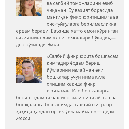
ва салбий томонларини ёзиб
чиқаман. Бу вазият борасида
мантиқан фикр юритишимга ва
ҳис-туйғуларга берилмасликка
ёрдам беради. Баъзида ҳатто ёмон кўринган
вазиятнинг ҳам яхши томонлари бўлади»,—
деб бўлишди Эмма.
«Салбий фикр юрита бошласам,
кимгадир ёрдам бериш
йўлларини излайман ёки
бошқалар учун нима қила
олишим ҳақида фикр
юритаман. Исо бошқаларга
бериш одамни бахтиёр қилишини айтган ва
бошқаларга берганимда, салбий фикрлар
ҳақида ҳаддан ортиқ ўйламайман»,— деди
Жесси.