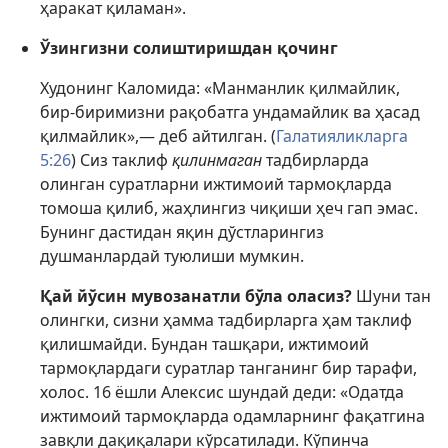
ҳаракат қиламан».
Ўзингизни солиштиришдан қочинг
Худонинг Каломида: «Манманлик қилмайлик,
бир-биримизни рақобатга ундамайлик ва ҳасад
қилмайлик»,— деб айтилган. (
Галатияликларга
5:26
) Сиз таклиф
қилинмаган
тадбирларда
олинган суратларни ижтимоий тармоқларда
томоша қилиб, жаҳлингиз чиқиши ҳеч гап эмас.
Бунинг дастидан яқин дўстларингиз
душманлардай туюлиши мумкин.
Қай йўсин мувозанатли бўла оласиз?
Шуни тан
олингки, сизни ҳамма тадбирларга ҳам таклиф
қилишмайди. Бундан ташқари, ижтимоий
тармоқлардаги суратлар танганинг бир тарафи,
холос. 16 ёшли Алексис шундай деди: «Одатда
ижтимоий тармоқларда одамларнинг фақатгина
завқли дақиқалари кўрсатилади. Кўпинча