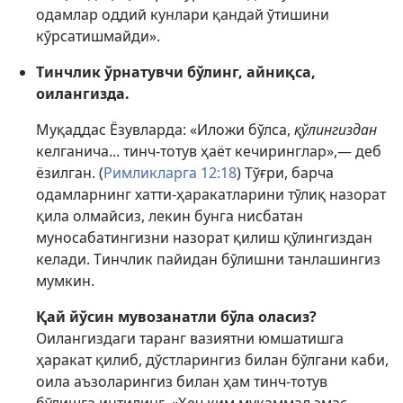
одамлар оддий кунлари қандай ўтишини
кўрсатишмайди».
Тинчлик ўрнатувчи бўлинг, айниқса,
оилангизда.
Муқаддас Ёзувларда: «Иложи бўлса,
қўлингиздан
келганича... тинч-тотув ҳаёт кечиринглар»,— деб
ёзилган. (
Римликларга 12:18
) Тўғри, барча
одамларнинг хатти-ҳаракатларини тўлиқ назорат
қила олмайсиз, лекин бунга нисбатан
муносабатингизни назорат қилиш қўлингиздан
келади. Тинчлик пайидан бўлишни танлашингиз
мумкин.
Қай йўсин мувозанатли бўла оласиз?
Оилангиздаги таранг вазиятни юмшатишга
ҳаракат қилиб, дўстларингиз билан бўлгани каби,
оила аъзоларингиз билан ҳам тинч-тотув