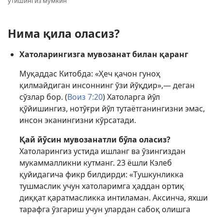
ўтишингиз мумкин
Нима қила оласиз?
Хатоларингизга мувозанат билан қаранг
Муқаддас Китобда: «Ҳеч қачон гуноҳ
қилмайдиган инсоннинг ўзи йўқдир»,— деган
сўзлар бор. (
Воиз 7:20
) Хатоларга йўл
қўйишингиз, нотўғри йўл тутаётганингизни эмас,
инсон эканингизни кўрсатади.
Қай йўсин мувозанатли бўла оласиз?
Хатоларингиз устида ишланг ва ўзингиздан
мукаммалликни кутманг. 23 ёшли Кэлеб
қуйидагича фикр билдирди: «Тушкунликка
тушмаслик учун хатоларимга ҳаддан ортиқ
диққат қаратмасликка интиламан. Аксинча, яхши
тарафга ўзгариш учун улардан сабоқ олишга