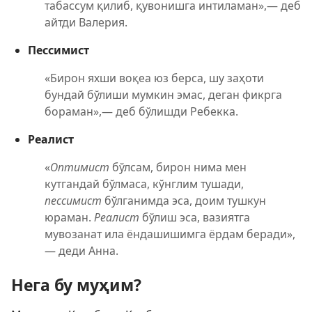
табассум қилиб, қувонишга интиламан»,— деб
айтди Валерия.
Пессимист
«Бирон яхши воқеа юз берса, шу заҳоти
бундай бўлиши мумкин эмас, деган фикрга
бораман»,— деб бўлишди Ребекка.
Реалист
«
Оптимист
бўлсам, бирон нима мен
кутгандай бўлмаса, кўнглим тушади,
пессимист
бўлганимда эса, доим тушкун
юраман.
Реалист
бўлиш эса, вазиятга
мувозанат ила ёндашишимга ёрдам беради»,
— деди Анна.
Нега бу муҳим?