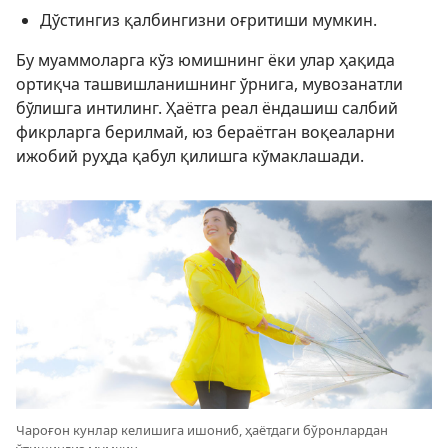
Дўстингиз қалбингизни оғритиши мумкин.
Бу муаммоларга кўз юмишнинг ёки улар ҳақида
ортиқча ташвишланишнинг ўрнига, мувозанатли
бўлишга интилинг. Ҳаётга реал ёндашиш салбий
фикрларга берилмай, юз бераётган воқеаларни
ижобий руҳда қабул қилишга кўмаклашади.
Чароғон кунлар келишига ишониб, ҳаётдаги бўронлардан