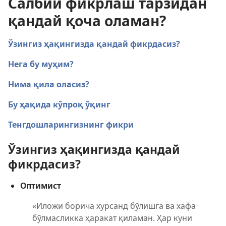
Салбий фикрлаш тарзидан
қандай қоча оламан?
Ўзингиз ҳақингизда қандай фикрдасиз?
Нега бу муҳим?
Нима қила оласиз?
Бу ҳақида кўпроқ ўқинг
Тенгдошларингизнинг фикри
Ўзингиз ҳақингизда қандай
фикрдасиз?
Оптимист
«Иложи борича хурсанд бўлишга ва хафа
бўлмасликка ҳаракат қиламан. Ҳар куни