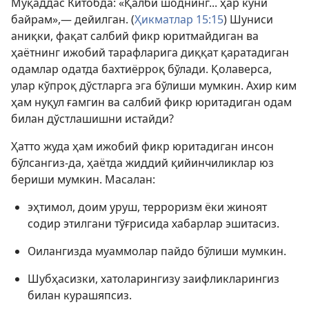
Муқаддас Китобда: «Қалби шоднинг... ҳар куни
байрам»,— дейилган. (
Ҳикматлар 15:15
) Шуниси
аниқки, фақат салбий фикр юритмайдиган ва
ҳаётнинг ижобий тарафларига диққат қаратадиган
одамлар одатда бахтиёрроқ бўлади. Қолаверса,
улар кўпроқ дўстларга эга бўлиши мумкин. Ахир ким
ҳам нуқул ғамгин ва салбий фикр юритадиган одам
билан дўстлашишни истайди?
Ҳатто жуда ҳам ижобий фикр юритадиган инсон
бўлсангиз-да, ҳаётда жиддий қийинчиликлар юз
бериши мумкин. Масалан:
эҳтимол, доим уруш, терроризм ёки жиноят
содир этилгани тўғрисида хабарлар эшитасиз.
Оилангизда муаммолар пайдо бўлиши мумкин.
Шубҳасизки, хатоларингизу заифликларингиз
билан курашяпсиз.