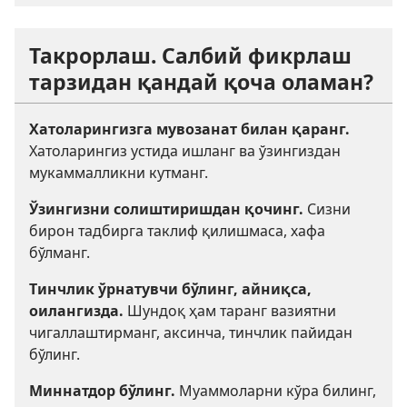
Такрорлаш. Салбий фикрлаш
тарзидан қандай қоча оламан?
Хатоларингизга мувозанат билан қаранг.
Хатоларингиз устида ишланг ва ўзингиздан
мукаммалликни кутманг.
Ўзингизни солиштиришдан қочинг.
Сизни
бирон тадбирга таклиф қилишмаса, хафа
бўлманг.
Тинчлик ўрнатувчи бўлинг, айниқса,
оилангизда.
Шундоқ ҳам таранг вазиятни
чигаллаштирманг, аксинча, тинчлик пайидан
бўлинг.
Миннатдор бўлинг.
Муаммоларни кўра билинг,