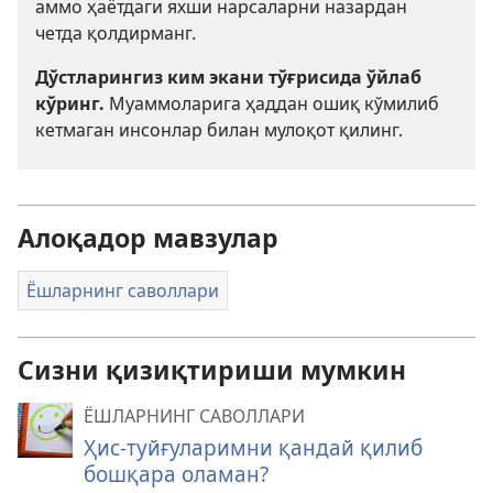
аммо ҳаётдаги яхши нарсаларни назардан
четда қолдирманг.
Дўстларингиз ким экани тўғрисида ўйлаб
кўринг.
Муаммоларига ҳаддан ошиқ кўмилиб
кетмаган инсонлар билан мулоқот қилинг.
Алоқадор мавзулар
Ёшларнинг саволлари
Сизни қизиқтириши мумкин
ЁШЛАРНИНГ САВОЛЛАРИ
Ҳис-туйғуларимни қандай қилиб
бошқара оламан?