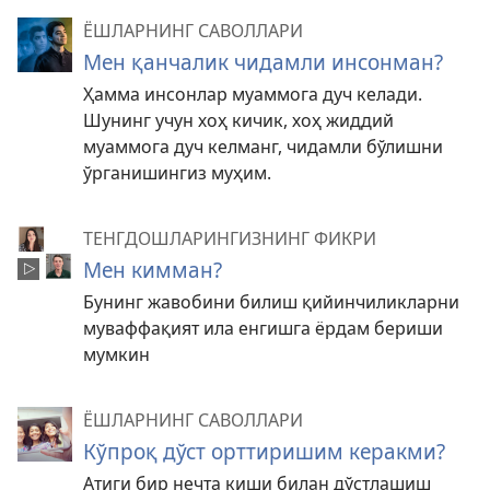
ЁШЛАРНИНГ САВОЛЛАРИ
Мен қанчалик чидамли инсонман?
Ҳамма инсонлар муаммога дуч келади.
Шунинг учун хоҳ кичик, хоҳ жиддий
муаммога дуч келманг, чидамли бўлишни
ўрганишингиз муҳим.
ТЕНГДОШЛАРИНГИЗНИНГ ФИКРИ
Мен кимман?
Бунинг жавобини билиш қийинчиликларни
муваффақият ила енгишга ёрдам бериши
мумкин
ЁШЛАРНИНГ САВОЛЛАРИ
Кўпроқ дўст орттиришим керакми?
Атиги бир нечта киши билан дўстлашиш