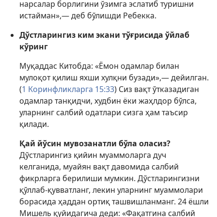
нарсалар борлигини ўзимга эслатиб туришни
истайман»,— деб бўлишди Ребекка.
Дўстларингиз ким экани тўғрисида ўйлаб
кўринг
Муқаддас Китобда: «Ёмон одамлар билан
мулоқот қилиш яхши хулқни бузади»,— дейилган.
(
1 Коринфликларга 15:33
) Сиз вақт ўтказадиган
одамлар танқидчи, худбин ёки жаҳлдор бўлса,
уларнинг салбий одатлари сизга ҳам таъсир
қилади.
Қай йўсин мувозанатли бўла оласиз?
Дўстларингиз қийин муаммоларга дуч
келганида, муайян вақт давомида салбий
фикрларга берилиши мумкин. Дўстларингизни
қўллаб-қувватланг, лекин уларнинг муаммолари
борасида ҳаддан ортиқ ташвишланманг. 24 ёшли
Мишель қуйидагича деди: «Фақатгина салбий