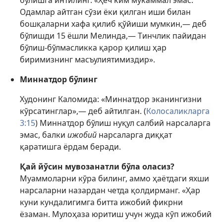
бўлишга интилинг. «Ҳеч ким мукаммал эмас.
Одамлар айтган сўзи ёки қилган иши билан
бошқаларни хафа қилиб қўйиши мумкин,— деб
бўлишди 15 ёшли Мелинда,— Тинчлик пайидан
бўлиш-бўлмасликка қарор қилиш ҳар
биримизнинг масъулиятимиздир».
Миннатдор бўлинг
Худонинг Каломида: «Миннатдор эканингизни
кўрсатинглар»,— деб айтилган. (
Колосаликларга
3:15
) Миннатдор бўлиш нуқул салбий нарсаларга
эмас, балки
ижобий
нарсаларга диққат
қаратишга ёрдам беради.
Қай йўсин мувозанатли бўла оласиз?
Муаммоларни кўра билинг, аммо ҳаётдаги яхши
нарсаларни назардан четда қолдирманг. «Ҳар
куни кундалигимга битта ижобий фикрни
ёзаман. Мулоҳаза юритиш учун жуда кўп ижобий