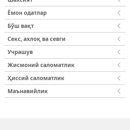
Ёмон одатлар
Бўш вақт
Секс, ахлоқ ва севги
Учрашув
Жисмоний саломатлик
Ҳиссий саломатлик
Маънавийлик