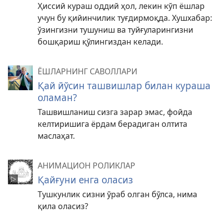
Ҳиссий кураш оддий ҳол, лекин кўп ёшлар
учун бу қийинчилик туғдирмоқда. Хушхабар:
ўзингизни тушуниш ва туйғуларингизни
бошқариш қўлингиздан келади.
ЁШЛАРНИНГ САВОЛЛАРИ
Қай йўсин ташвишлар билан кураша
оламан?
Ташвишланиш сизга зарар эмас, фойда
келтиришига ёрдам берадиган олтита
маслаҳат.
АНИМАЦИОН РОЛИКЛАР
Қайғуни енга оласиз
Тушкунлик сизни ўраб олган бўлса, нима
қила оласиз?