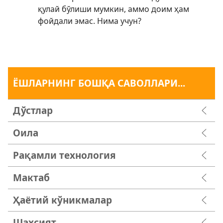
қулай бўлиши мумкин, аммо доим ҳам
фойдали эмас. Нима учун?
ЁШЛАРНИНГ БОШҚА САВОЛЛАРИ...
Дўстлар
Оила
Рақамли технология
Мактаб
Ҳаётий кўникмалар
Шахсият