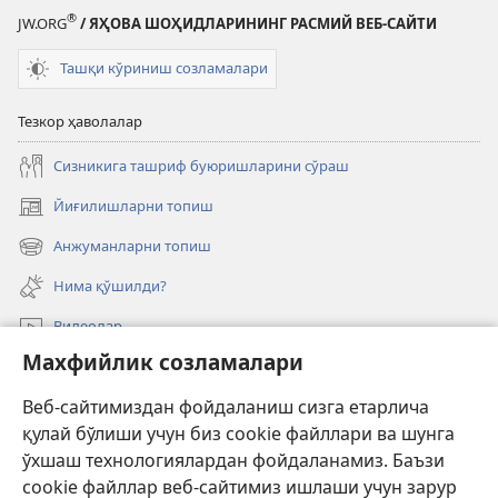
®
JW.ORG
/ ЯҲОВА ШОҲИДЛАРИНИНГ РАСМИЙ ВЕБ-САЙТИ
Ташқи кўриниш созламалари
Тезкор ҳаволалар
Сизникига ташриф буюришларини сўраш
Йиғилишларни топиш
(янги
ойнада
Анжуманларни топиш
(янги
очилади)
ойнада
Нима қўшилди?
очилади)
Видеолар
Махфийлик созламалари
Излаш
Веб-сайтимиздан фойдаланиш сизга етарлича
Давлат амалдорлари учун маълумот
қулай бўлиши учун биз cookie файллари ва шунга
Ёрдам
ўхшаш технологиялардан фойдаланамиз. Баъзи
cookie файллар веб-сайтимиз ишлаши учун зарур