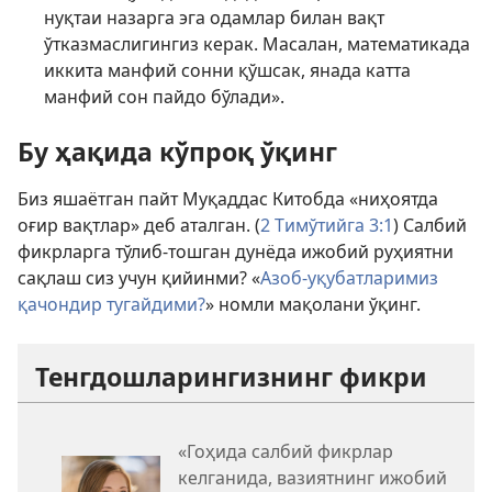
нуқтаи назарга эга одамлар билан вақт
ўтказмаслигингиз керак. Масалан, математикада
иккита манфий сонни қўшсак, янада катта
манфий сон пайдо бўлади».
Бу ҳақида кўпроқ ўқинг
Биз яшаётган пайт Муқаддас Китобда «ниҳоятда
оғир вақтлар» деб аталган. (
2 Тимўтийга 3:1
) Салбий
фикрларга тўлиб-тошган дунёда ижобий руҳиятни
сақлаш сиз учун қийинми? «
Азоб-уқубатларимиз
қачондир тугайдими?
» номли мақолани ўқинг.
Тенгдошларингизнинг фикри
«Гоҳида салбий фикрлар
келганида, вазиятнинг ижобий