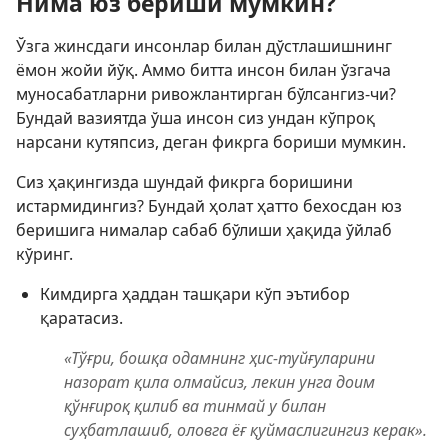
Нима юз бериши мумкин?
Ўзга жинсдаги инсонлар билан дўстлашишнинг
ёмон жойи йўқ. Аммо битта инсон билан ўзгача
муносабатларни ривожлантирган бўлсангиз-чи?
Бундай вазиятда ўша инсон сиз ундан кўпроқ
нарсани кутяпсиз, деган фикрга бориши мумкин.
Сиз ҳақингизда шундай фикрга боришини
истармидингиз? Бундай ҳолат ҳатто бехосдан юз
беришига нималар сабаб бўлиши ҳақида ўйлаб
кўринг.
Кимдирга ҳаддан ташқари кўп эътибор
қаратасиз.
«Тўғри, бошқа одамнинг ҳис-туйғуларини
назорат қила олмайсиз, лекин унга доим
қўнғироқ қилиб ва тинмай у билан
суҳбатлашиб, оловга ёғ қуймаслигингиз керак».