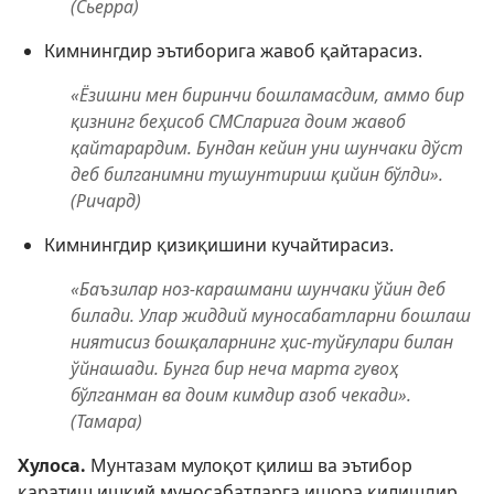
(Сьерра)
Кимнингдир эътиборига жавоб қайтарасиз.
«Ёзишни мен биринчи бошламасдим, аммо бир
қизнинг беҳисоб СМСларига доим жавоб
қайтарардим. Бундан кейин уни шунчаки дўст
деб билганимни тушунтириш қийин бўлди».
(Ричард)
Кимнингдир қизиқишини кучайтирасиз.
«Баъзилар ноз-карашмани шунчаки ўйин деб
билади. Улар жиддий муносабатларни бошлаш
ниятисиз бошқаларнинг ҳис-туйғулари билан
ўйнашади. Бунга бир неча марта гувоҳ
бўлганман ва доим кимдир азоб чекади».
(Тамара)
Хулоса.
Мунтазам мулоқот қилиш ва эътибор
қаратиш ишқий муносабатларга ишора қилишдир.