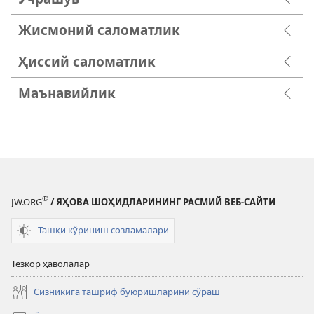
Жисмоний саломатлик
Ҳиссий саломатлик
Маънавийлик
®
JW.ORG
/ ЯҲОВА ШОҲИДЛАРИНИНГ РАСМИЙ ВЕБ-САЙТИ
Ташқи кўриниш созламалари
Тезкор ҳаволалар
Сизникига ташриф буюришларини сўраш