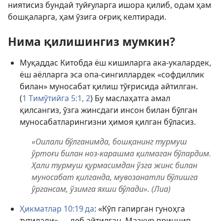
ниятисиз бундай туйғуларга ишора қилиб, одам ҳам
бошқаларга, ҳам ўзига оғриқ келтиради.
Нима қилишингиз мумкин?
Муқаддас Китобда ёш кишиларга ака-укалардек,
ёш аёлларга эса опа-сингиллардек «софдиллик
билан» муносабат қилиш тўғрисида айтилган.
(
1 Тимўтийга 5:1, 2
) Бу маслаҳатга амал
қилсангиз, ўзга жинсдаги инсон билан бўлган
муносабатларингизни ҳимоя қилган бўласиз.
«Оилали бўлганимда, бошқанинг турмуш
ўртоғи билан ноз-карашма қилмаган бўлардим.
Ҳали турмуш қурмасимдан ўзга жинс билан
муносабат қилганда, мувозанатли бўлишга
ўргансам, ўзимга яхши бўлади». (Лиа)
Ҳикматлар 10:19 да
: «Кўп гапирган гуноҳга
тутилади»,— деб айтилган. Мазкур принцип