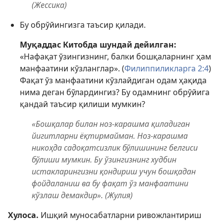
(Жессика)
Бу обрўйингизга таъсир қилади.
Муқаддас Китобда шундай дейилган:
«Нафақат ўзингизнинг, балки бошқаларнинг ҳам
манфаатини кўзланглар». (
Филиппиликларга 2:4
)
Фақат ўз манфаатини кўзлайдиган одам ҳақида
нима деган бўлардингиз? Бу одамнинг обрўйига
қандай таъсир қилиши мумкин?
«Бошқалар билан ноз-карашма қиладиган
йигитларни ёқтирмайман. Ноз-карашма
никоҳда садоқатсизлик бўлишининг белгиси
бўлиши мумкин. Бу ўзингизнинг худбин
истакларингизни қондириш учун бошқадан
фойдаланиш ва бу фақат ўз манфаатини
кўзлаш демакдир». (Жулия)
Хулоса.
Ишқий муносабатларни ривожлантириш