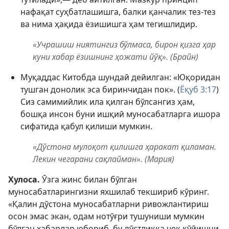
нафақат суҳбатлашишга, балки қанчалик тез-тез
ва нима ҳақида ёзишишга ҳам тегишлидир.
«Учрашиш ниятингиз бўлмаса, бирон қизга ҳар
куни хабар ёзишнинг ҳожати йўқ». (Брайн)
Муқаддас Китобда шундай дейилган: «Юқоридан
тушган донолик эса биринчидан пок». (
Ёқуб 3:17
)
Сиз самимийлик ила қилган бўлсангиз ҳам,
бошқа инсон буни ишқий муносабатларга ишора
сифатида қабул қилиши мумкин.
«Дўстона мулоқот қилишга ҳаракат қиламан.
Лекин чегарани сақлайман». (Мария)
Хулоса.
Ўзга жинс билан бўлган
муносабатларингизни яхшилаб текшириб кўринг.
«Қалин дўстона муносабатларни ривожлантириш
осон эмас экан, одам нотўғри тушуниши мумкин
бўлган хабарлар юбориб, бу дўстликка чек қўйишни