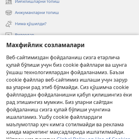
Йиғилишларни топиш
(янги
ойнада
Анжуманларни топиш
(янги
очилади)
ойнада
Нима қўшилди?
очилади)
Видеолар
Махфийлик созламалари
Излаш
Веб-сайтимиздан фойдаланиш сизга етарлича
Давлат амалдорлари учун маълумот
қулай бўлиши учун биз cookie файллари ва шунга
Ёрдам
ўхшаш технологиялардан фойдаланамиз. Баъзи
cookie файллар веб-сайтимиз ишлаши учун зарур
Хайр-эҳсон
ва уларни рад этиб бўлмайди. Сиз қўшимча cookie
(янги
ойнада
файллардан фойдаланишни қабул қилишингиз ёки
очилади)
Қўриқчи минорасининг ОНЛАЙН КУТУБХОНАСИ™
рад этишингиз мумкин. Биз уларни сайтдан
(янги
фойдаланиш сизга қулай бўлиши учунгина
ойнада
®
JW Hub
очилади)
ишалатамиз. Ушбу cookie файллардаги
(янги
маълумотлар ҳеч кимга сотилмайди ва реклама
ойнада
«Watchtower Library» кутубхонаси
очилади)
ҳамда маркетинг мақсадларида ишлатилмайди.