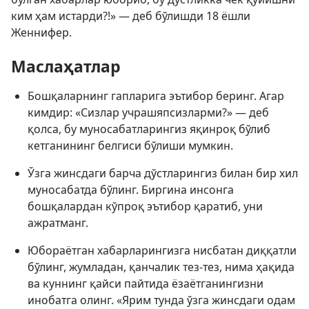
ким ҳам истарди?!» — деб бўлишди 18 ёшли
Женнифер.
Маслаҳатлар
Бошқаларнинг гапларига эътибор беринг. Агар
кимдир: «Сизлар учрашяпсизларми?» — деб
қолса, бу муносабатларингиз яқинроқ бўлиб
кетганининг белгиси бўлиши мумкин.
Ўзга жинсдаги барча дўстларингиз билан бир хил
муносабатда бўлинг. Биргина инсонга
бошқалардан кўпроқ эътибор қаратиб, уни
ажратманг.
Юбораётган хабарларингизга нисбатан диққатли
бўлинг, жумладан, қанчалик тез-тез, нима ҳақида
ва куннинг қайси пайтида ёзаётганингизни
инобатга олинг. «Ярим тунда ўзга жинсдаги одам