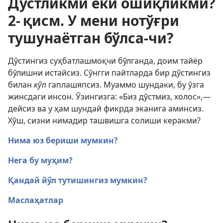
Дўстликми ёки ошиқликми?
2- қисм. У мени нотўғри
тушунаётган бўлса-чи?
Дўстингиз суҳбатлашмоқчи бўлганда, доим тайёр
бўлишни истайсиз. Сўнгги пайтларда бир дўстингиз
билан
кўп
гаплашяпсиз. Муаммо шундаки, бу ўзга
жинсдаги инсон. Ўзингизга: «Биз дўстмиз, холос»,—
дейсиз ва у ҳам шундай фикрда эканига аминсиз.
Хўш, сизни нимадир ташвишга солиши керакми?
Нима юз бериши мумкин?
Нега бу муҳим?
Қандай йўл тутишингиз мумкин?
Маслаҳатлар