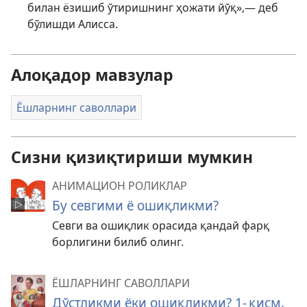
билан ёзишиб ўтиришнинг ҳожати йўқ»,— деб
бўлишди Алисса.
Алоқадор мавзулар
Ёшларнинг саволлари
Сизни қизиқтириши мумкин
АНИМАЦИОН РОЛИКЛАР
Бу севгими ё ошиқликми?
Севги ва ошиқлик орасида қандай фарқ
борлигини билиб олинг.
ЁШЛАРНИНГ САВОЛЛАРИ
Дўстликми ёки ошиқликми? 1- қисм.