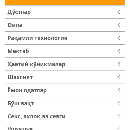
Дўстлар
Оила
Рақамли технология
Мактаб
Ҳаётий кўникмалар
Шахсият
Ёмон одатлар
Бўш вақт
Секс, ахлоқ ва севги
Учрашув