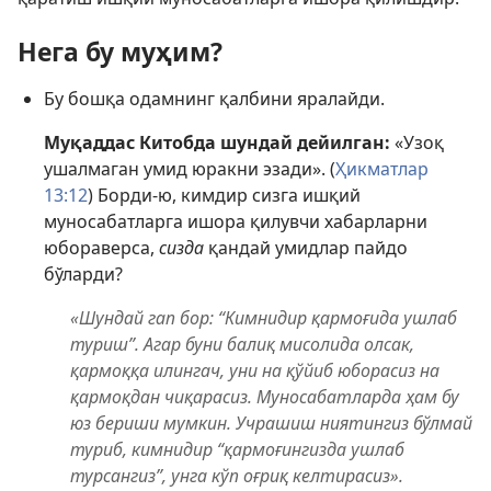
Нега бу муҳим?
Бу бошқа одамнинг қалбини яралайди.
Муқаддас Китобда шундай дейилган:
«Узоқ
ушалмаган умид юракни эзади». (
Ҳикматлар
13:12
) Борди-ю, кимдир сизга ишқий
муносабатларга ишора қилувчи хабарларни
юбораверса,
сизда
қандай умидлар пайдо
бўларди?
«Шундай гап бор: “Кимнидир қармоғида ушлаб
туриш”. Агар буни балиқ мисолида олсак,
қармоққа илингач, уни на қўйиб юборасиз на
қармоқдан чиқарасиз. Муносабатларда ҳам бу
юз бериши мумкин. Учрашиш ниятингиз бўлмай
туриб, кимнидир “қармоғингизда ушлаб
турсангиз”, унга кўп оғриқ келтирасиз».