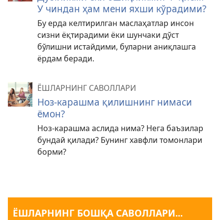
У чиндан ҳам мени яхши кўрадими?
Бу ерда келтирилган маслаҳатлар инсон
сизни ёқтирадими ёки шунчаки дўст
бўлишни истайдими, буларни аниқлашга
ёрдам беради.
ЁШЛАРНИНГ САВОЛЛАРИ
Ноз-карашма қилишнинг нимаси
ёмон?
Ноз-карашма аслида нима? Нега баъзилар
бундай қилади? Бунинг хавфли томонлари
борми?
ЁШЛАРНИНГ БОШҚА САВОЛЛАРИ...