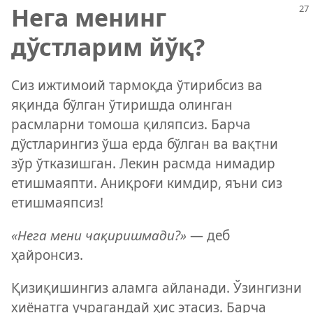
Нега менинг
дўстларим йўқ?
Сиз ижтимоий тармоқда ўтирибсиз ва
яқинда бўлган ўтиришда олинган
расмларни томоша қиляпсиз. Барча
дўстларингиз ўша ерда бўлган ва вақтни
зўр ўтказишган. Лекин расмда нимадир
етишмаяпти. Аниқроғи кимдир, яъни сиз
етишмаяпсиз!
«Нега мени чақиришмади?»
— деб
ҳайронсиз.
Қизиқишингиз аламга айланади. Ўзингизни
хиёнатга учрагандай ҳис этасиз. Барча