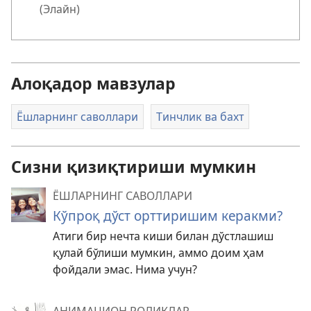
(Элайн)
Алоқадор мавзулар
Ёшларнинг саволлари
Тинчлик ва бахт
Сизни қизиқтириши мумкин
ЁШЛАРНИНГ САВОЛЛАРИ
Кўпроқ дўст орттиришим керакми?
Атиги бир нечта киши билан дўстлашиш
қулай бўлиши мумкин, аммо доим ҳам
фойдали эмас. Нима учун?