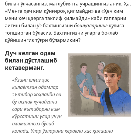
билан ўлчасангиз, мағлубиятга учрашингиз аниқ! Ҳа,
«Менга ҳеч ким қўнғироқ қилмайди» ва «Ҳеч ким
мени ҳеч қаерга таклиф қилмайди» каби гапларни
айтиш билан
ўз
бахтингизни
бошқаларнинг
қўлига
топширган бўласиз. Бахтингизни уларга боғлаб
қўйишингиз тўғри бўлармикин?
Дуч келган одам
билан дўстлашиб
кетаверманг.
«Ўзини ёлғиз ҳис
қилаётган одамлар
эътибор хоҳлайди ва
бу истак кучайгани
сари эътиборни ким
кўрсатиши улар учун
аҳамиятсиз бўлиб
қолади. Улар ўзларини керакли ҳис қилишни