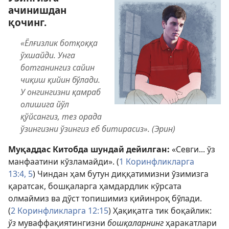
ачинишдан
қочинг.
«Ёлғизлик ботқоққа
ўхшайди. Унга
ботганингиз сайин
чиқиш қийин бўлади.
У онгингизни қамраб
олишига йўл
қўйсангиз, тез орада
ўзингизни ўзингиз еб битирасиз». (Эрин)
Муқаддас Китобда шундай дейилган:
«Севги... ўз
манфаатини кўзламайди». (
1 Коринфликларга
13:4, 5
) Чиндан ҳам бутун диққатимизни ўзимизга
қаратсак, бошқаларга ҳамдардлик кўрсата
олмаймиз ва дўст топишимиз қийинроқ бўлади.
(
2 Коринфликларга 12:15
) Ҳақиқатга тик боқайлик:
ўз
муваффақиятингизни
бошқаларнинг
ҳаракатлари