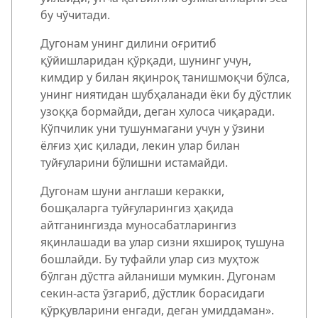
бу чўчитади.
Дугонам унинг дилини оғритиб
қўйишларидан қўрқади, шунинг учун,
кимдир у билан яқинроқ танишмоқчи бўлса,
унинг ниятидан шубҳаланади ёки бу дўстлик
узоққа бормайди, деган хулоса чиқаради.
Кўпчилик уни тушунмагани учун у ўзини
ёлғиз ҳис қилади, лекин улар билан
туйғуларини бўлишни истамайди.
Дугонам шуни англаши керакки,
бошқаларга туйғуларингиз ҳақида
айтганингизда муносабатларингиз
яқинлашади ва улар сизни яхшироқ тушуна
бошлайди. Бу туфайли улар сиз муҳтож
бўлган дўстга айланиши мумкин. Дугонам
секин-аста ўзгариб, дўстлик борасидаги
қўрқувларини енгади, деган умиддаман».