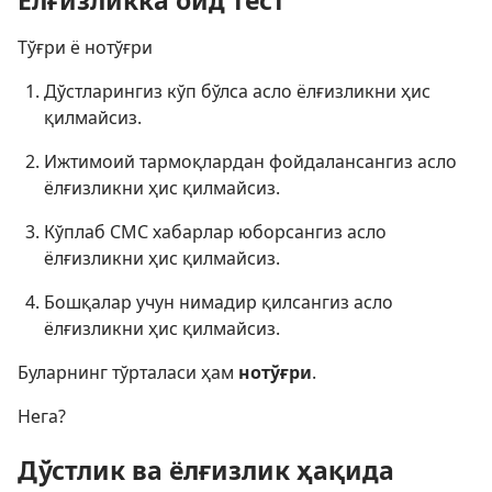
Тўғри ё нотўғри
Дўстларингиз кўп бўлса асло ёлғизликни ҳис
қилмайсиз.
Ижтимоий тармоқлардан фойдалансангиз асло
ёлғизликни ҳис қилмайсиз.
Кўплаб СМС хабарлар юборсангиз асло
ёлғизликни ҳис қилмайсиз.
Бошқалар учун нимадир қилсангиз асло
ёлғизликни ҳис қилмайсиз.
Буларнинг тўрталаси ҳам
нотўғри
.
Нега?
Дўстлик ва ёлғизлик ҳақида