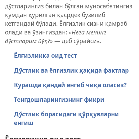
дўстларингиз билан бўлган муносабатингиз
қумдан қурилган қасрдек бузилиб
кетгандай бўлади. Ёлғизлик сизни қамраб
олади ва ўзингиздан:
«Нега менинг
дўстларим йўқ?»
— деб сўрайсиз.
Ёлғизликка оид тест
Дўстлик ва ёлғизлик ҳақида фактлар
Курашда қандай енгиб чиқа оласиз?
Тенгдошларингизнинг фикри
Дўстлик борасидаги қўрқувларни
енгиш
Ёлғизликка оид тест