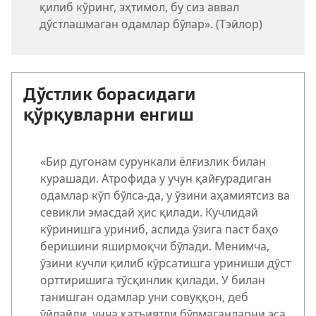
қилиб кўринг, эҳтимол, бу сиз аввал
дўстлашмаган одамлар бўлар». (Тэйлор)
Дўстлик борасидаги
қўрқувларни енгиш
«Бир дугонам сурункали ёлғизлик билан
курашади. Атрофида у учун қайғурадиган
одамлар кўп бўлса-да, у ўзини аҳамиятсиз ва
севикли эмасдай ҳис қилади. Кучлидай
кўринишга уриниб, аслида ўзига паст баҳо
беришини яширмоқчи бўлади. Менимча,
ўзини кучли қилиб кўрсатишга уриниши дўст
орттиришига тўсқинлик қилади. У билан
танишган одамлар уни совуққон, деб
ўйлайди, унча қатъиятли бўлмаганларни эса