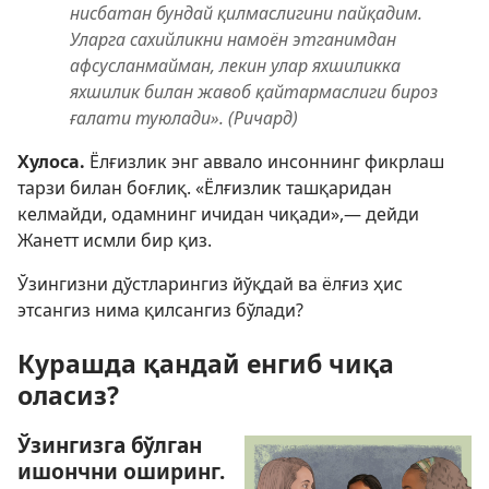
нисбатан бундай қилмаслигини пайқадим.
Уларга сахийликни намоён этганимдан
афсусланмайман, лекин улар яхшиликка
яхшилик билан жавоб қайтармаслиги бироз
ғалати туюлади». (Ричард)
Хулоса.
Ёлғизлик энг аввало инсоннинг фикрлаш
тарзи билан боғлиқ. «Ёлғизлик ташқаридан
келмайди, одамнинг ичидан чиқади»,— дейди
Жанетт исмли бир қиз.
Ўзингизни дўстларингиз йўқдай ва ёлғиз ҳис
этсангиз нима қилсангиз бўлади?
Курашда қандай енгиб чиқа
оласиз?
Ўзингизга бўлган
ишончни оширинг.