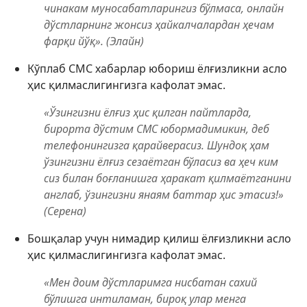
чинакам муносабатларингиз бўлмаса, онлайн
дўстларнинг жонсиз ҳайкалчалардан ҳечам
фарқи йўқ». (Элайн)
Кўплаб СМС хабарлар юбориш ёлғизликни асло
ҳис қилмаслигингизга кафолат эмас.
«Ўзингизни ёлғиз ҳис қилган пайтларда,
бирорта дўстим СМС юбормадимикин, деб
телефонингизга қарайверасиз. Шундоқ ҳам
ўзингизни ёлғиз сезаётган бўласиз ва ҳеч ким
сиз билан боғланишга ҳаракат қилмаётганини
англаб, ўзингизни янаям баттар ҳис этасиз!»
(Серена)
Бошқалар учун нимадир қилиш ёлғизликни асло
ҳис қилмаслигингизга кафолат эмас.
«Мен доим дўстларимга нисбатан сахий
бўлишга интиламан, бироқ улар менга