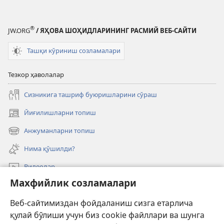
®
JW.ORG
/ ЯҲОВА ШОҲИДЛАРИНИНГ РАСМИЙ ВЕБ-САЙТИ
Ташқи кўриниш созламалари
Тезкор ҳаволалар
Сизникига ташриф буюришларини сўраш
Йиғилишларни топиш
(янги
ойнада
Анжуманларни топиш
(янги
очилади)
ойнада
Нима қўшилди?
очилади)
Видеолар
Махфийлик созламалари
Излаш
Веб-сайтимиздан фойдаланиш сизга етарлича
Давлат амалдорлари учун маълумот
қулай бўлиши учун биз cookie файллари ва шунга
Ёрдам