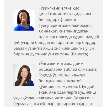
«Ўзингизни ёлғиз ҳис
қилаётганингиз ҳақида ким
биландир бўлишинг.
Туйғуларингизни яширманг.
Ҳойнаҳой, сиз танийдиган
одамлар орасида худди шундай
туйғуларни бошдан кечираётганлар бордир.
Баъзан ўзингиз яхши ҳис қилишингиз учун
биргина дўстнинг ўзи кифоя». (Ванесса)
«Ёлғизлигингизда доим
бошқаларни айблай олмайсиз.
Гоҳида
ўзингизни ўзингиз
бошқалардан ажратиб
қўйишингиз мумкин. Шундай
экан, яна одамларга қўшилиш
учун қўлдан келганча интилинг. Бу ҳам иш
бермаса янги дўстлар орттиришга ҳаракат