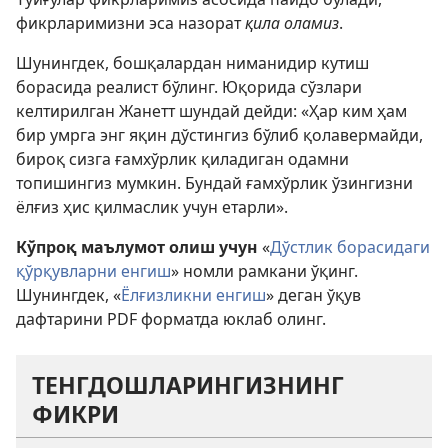
фикрларимизни эса назорат
қила оламиз
.
Шунингдек, бошқалардан ниманидир кутиш
борасида реалист бўлинг. Юқорида сўзлари
келтирилган Жанетт шундай дейди: «Ҳар ким ҳам
бир умрга энг яқин дўстингиз бўлиб қолавермайди,
бироқ сизга ғамхўрлик қиладиган одамни
топишингиз мумкин. Бундай ғамхўрлик ўзингизни
ёлғиз ҳис қилмаслик учун етарли».
Кўпроқ маълумот олиш учун
«
Дўстлик борасидаги
қўрқувларни енгиш
» номли рамкани ўқинг.
Шунингдек, «
Ёлғизликни енгиш
» деган ўқув
дафтарини PDF форматда юклаб олинг.
ТЕНГДОШЛАРИНГИЗНИНГ
ФИКРИ