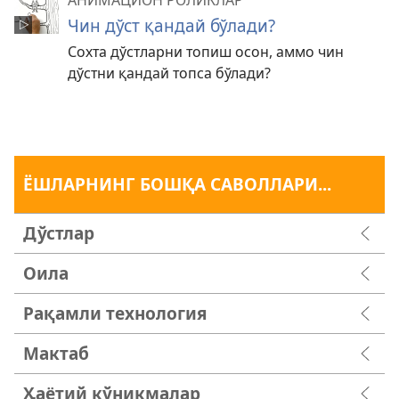
АНИМАЦИОН РОЛИКЛАР
Чин дўст қандай бўлади?
Сохта дўстларни топиш осон, аммо чин
дўстни қандай топса бўлади?
ЁШЛАРНИНГ БОШҚА САВОЛЛАРИ...
Дўстлар
Оила
Рақамли технология
Мактаб
Ҳаётий кўникмалар