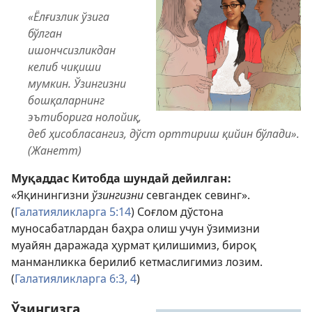
«Ёлғизлик ўзига
бўлган
ишончсизликдан
келиб чиқиши
мумкин. Ўзингизни
бошқаларнинг
эътиборига нолойиқ,
деб ҳисобласангиз, дўст орттириш қийин бўлади».
(Жанетт)
Муқаддас Китобда шундай дейилган:
«Яқинингизни
ўзингизни
севгандек севинг».
(
Галатияликларга 5:14
) Соғлом дўстона
муносабатлардан баҳра олиш учун ўзимизни
муайян даражада ҳурмат қилишимиз, бироқ
манманликка берилиб кетмаслигимиз лозим.
(
Галатияликларга 6:3, 4
)
Ўзингизга