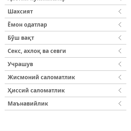
Шахсият
Ёмон одатлар
Бўш вақт
Секс, ахлоқ ва севги
Учрашув
Жисмоний саломатлик
Ҳиссий саломатлик
Маънавийлик