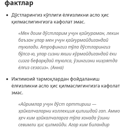
фактлар
Дўстларингиз кўплиги ёлғизликни асло ҳис
қилмаслигингизга кафолат эмас.
«Мен доим дўстларим учун қайғураман, лекин
баъзан улар мен учун қайғурмайдигандай
туюлади. Атрофингиз тўла дўстларингиз
бўлса-ю, улар сизни яхши кўрмайдигандай ёки
сизга бефарқдай туюлса, ўзингизни ниҳоятда
ёлғиз сезасиз». (Анна)
Ижтимоий тармоқлардан фойдаланиш
ёлғизликни асло ҳис қилмаслигингизга кафолат
эмас.
«Айримлар учун дўст орттириш —
ҳайкалчаларни коллекция қилишдай гап. Аммо
ҳеч ким ҳайкалчаларга тўла хонада ўзини
севимли ҳис қилмайди. Агар ким биландир