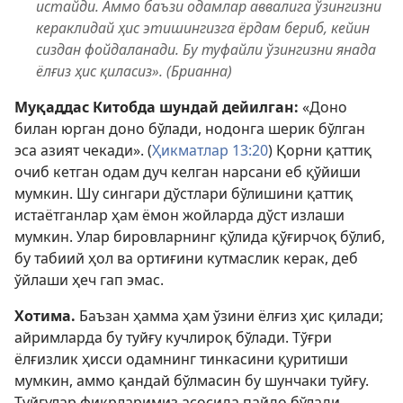
истайди. Аммо баъзи одамлар аввалига ўзингизни
кераклидай ҳис этишингизга ёрдам бериб, кейин
сиздан фойдаланади. Бу туфайли ўзингизни янада
ёлғиз ҳис қиласиз». (Брианна)
Муқаддас Китобда шундай дейилган:
«Доно
билан юрган доно бўлади, нодонга шерик бўлган
эса азият чекади». (
Ҳикматлар 13:20
) Қорни қаттиқ
очиб кетган одам дуч келган нарсани еб қўйиши
мумкин. Шу сингари дўстлари бўлишини қаттиқ
истаётганлар ҳам ёмон жойларда дўст излаши
мумкин. Улар бировларнинг қўлида қўғирчоқ бўлиб,
бу табиий ҳол ва ортиғини кутмаслик керак, деб
ўйлаши ҳеч гап эмас.
Хотима.
Баъзан ҳамма ҳам ўзини ёлғиз ҳис қилади;
айримларда бу туйғу кучлироқ бўлади. Тўғри
ёлғизлик ҳисси одамнинг тинкасини қуритиши
мумкин, аммо қандай бўлмасин бу шунчаки туйғу.
Туйғулар фикрларимиз асосида пайдо бўлади,