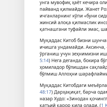
унга мувофиқ ҳаёт кечира ол
пайванд қилмайди. Жанет Ро
ичганларнинг кўпи «буни си
жинсий алоқа қилмаслик инс
қатнашгани туфайли эмас, ша
Муқаддас Китоб бизни шунча
ичишга ундамайди. Аксинча,
ўрганиш учун зеҳнимизни ишг
5:14
) Нега деганда, бокира б
ҳомиладор бўлишдан сақлайди
бўлмиш Аллоҳни шарафлаймиз
Муқаддас Китобдаги меъёрлар
48:17
) Дарҳақиқат, барча од
назар Худо: «Зинодан қочинг
қатъий қарор қила олади. (
1 