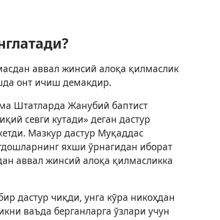
нглатади?
масдан аввал жинсий алоқа қилмаслик
шда онт ичиш демакдир.
шма Штатларда Жанубий баптист
қий севги кутади» деган дастур
кетди. Мазкур дастур Муқаддас
нгдошларнинг яхши ўрнагидан иборат
дан аввал жинсий алоқа қилмасликка
бир дастур чиқди, унга кўра никоҳдан
икни ваъда берганларга ўзлари учун