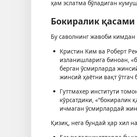
ҳам эслатма бўладиган кумуш
Бокиралик қасами
Бу саволнинг жавоби кимдан 
Кристин Ким ва Роберт Ре
изланишларига биноан, «
берган ўсмирларда жинси
жинсий ҳаётни вақт ўтгач
Гуттмахер институти томо
кўрсатдики, «“бокиралик 
ичмаган ўсмирлардай жин
Қизиқ, нега бундай ҳар хил 