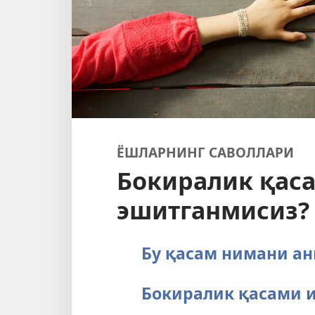
ЁШЛАРНИНГ САВОЛЛАРИ
Бокиралик қас
эшитганмисиз?
Бу қасам нимани ан
Бокиралик қасами 