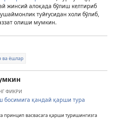
май жинсий алоқада бўлиш келтириб
ушаймонлик туйғусидан холи бўлиб,
аззат олиши мумкин.
 ва ёшлар
умкин
НГ ФИКРИ
ш босимига қандай қарши тура
та принцип васвасага қарши туришингизга