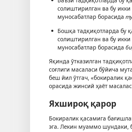
Баъзи тадқиқотларда бу қ
солиштирилган ва бу икки
муносабатлар борасида
ту
Бошқа тадқиқотларда бу 
солиштирилган ва бу икки
муносабатлар борасида
би
Яқинда ўтказилган тадқиқот
соғлиги масаласи бўйича мут
беш йил ўтгач, «бокиралик қ
орасида жинсий ҳаёт масалас
Яхшироқ қарор
Бокиралик қасамига бағишла
эга. Лекин муаммо шундаки, 