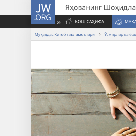
JW.ORG
Яҳованинг Шоҳидл
БОШ САҲИФА
МУҚ
Муқаддас Китоб таълимотлари
Ўсмирлар ва ёш