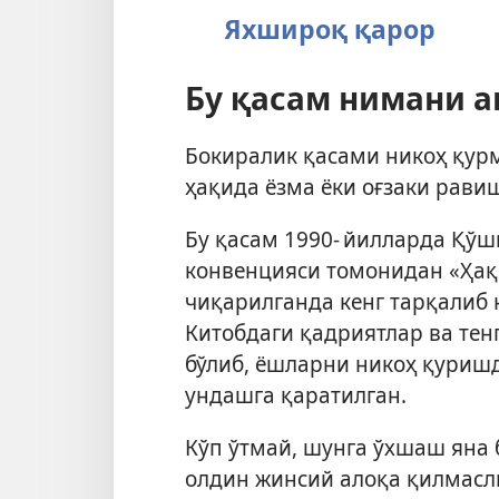
Яхшироқ қарор
Бу қасам нимани а
Бокиралик қасами никоҳ қур
ҳақида ёзма ёки оғзаки рави
Бу қасам 1990- йилларда Қў
конвенцияси томонидан «Ҳақи
чиқарилганда кенг тарқалиб 
Китобдаги қадриятлар ва те
бўлиб, ёшларни никоҳ қуриш
ундашга қаратилган.
Кўп ўтмай, шунга ўхшаш яна 
олдин жинсий алоқа қилмасл