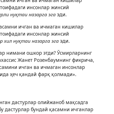
асамни ичган ва ичмаган кишилар
 тоифадаги инсонлар жинсий
рли нуқтаи назарга эга
эди.
қасамни ичган ва ичмаган кишилар
 тоифадаги инсонлар жинсий
р хил нуқтаи назарга эга
эди.
лар нимани ошкор этди? Ўсмирларнинг
ахассис Жанет Розенбаумнинг фикрича,
асамини ичган ва ичмаган инсонлар
ида ҳеч қандай фарқ қолмади».
нган дастурлар олийжаноб мақсадга
бу дастурлар бундай қасамни ичганлар