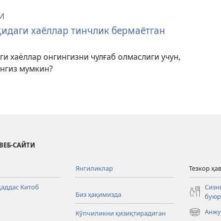
И
идаги хаёллар тинчлик бермаётган
и хаёллар онгингизни чулғаб олмаслиги учун,
нгиз мумкин?
ВЕБ-САЙТИ
Янгиликлар
Тезкор ҳа
аддас Китоб
Сизн
Биз ҳақимизда
буюр
Анжу
Кўпчиликни қизиқтирадиган
(янги