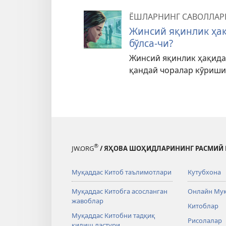
ЁШЛАРНИНГ САВОЛЛАР
Жинсий яқинлик ҳақ
бўлса-чи?
Жинсий яқинлик ҳақидаг
қандай чоралар кўриши
®
JW.ORG
/ ЯҲОВА ШОҲИДЛАРИНИНГ РАСМИЙ 
Муқаддас Китоб таълимотлари
Кутубхона
Муқаддас Китобга асосланган
Онлайн Муқ
жавоблар
Китоблар
Муқаддас Китобни тадқиқ
Рисолалар
қилиш дастури