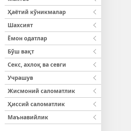
Ҳаётий кўникмалар
Шахсият
Ёмон одатлар
Бўш вақт
Секс, ахлоқ ва севги
Учрашув
Жисмоний саломатлик
Ҳиссий саломатлик
Маънавийлик