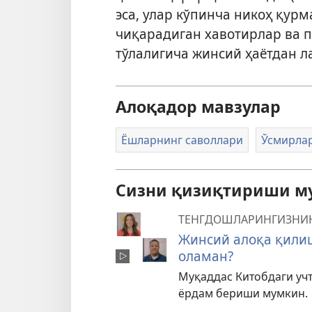
эса, улар кўпинча никоҳ қур
чиқарадиган хавотирлар ва п
тўлалигича жинсий ҳаётдан л
Алоқадор мавзулар
Ёшларнинг саволлари
Ўсмирлар
Сизни қизиқтириши м
ТЕНГДОШЛАРИНГИЗНИ
Жинсий алоқа қили
оламан?
Муқаддас Китобдаги уч
ёрдам бериши мумкин.