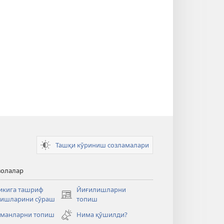
Ташқи кўриниш созламалари
волалар
икига ташриф
Йиғилишларни
(янги
ишларини сўраш
топиш
ойнада
манларни топиш
Нима қўшилди?
очилади)