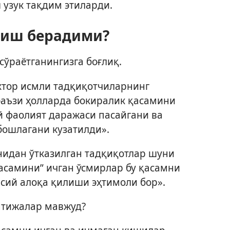
 узук тақдим этиларди.
 иш берадими?
сўраётганингизга боғлиқ.
ктор исмли тадқиқотчиларнинг
баъзи ҳолларда бокиралик қасамини
й фаолият даражаси пасайгани ва
 бошлагани кузатилди».
нидан ўтказилган тадқиқотлар шуни
қасамини” ичган ўсмирлар бу қасамни
сий алоқа қилиши эҳтимоли бор».
натижалар мавжуд?