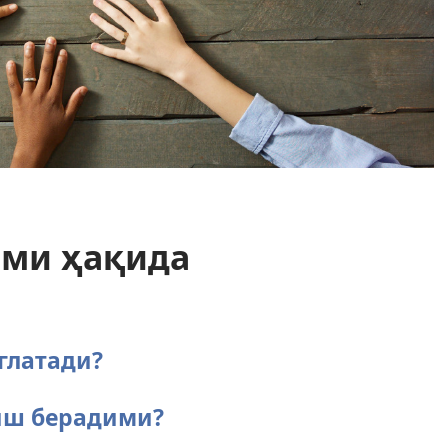
ами ҳақида
глатади?
иш берадими?