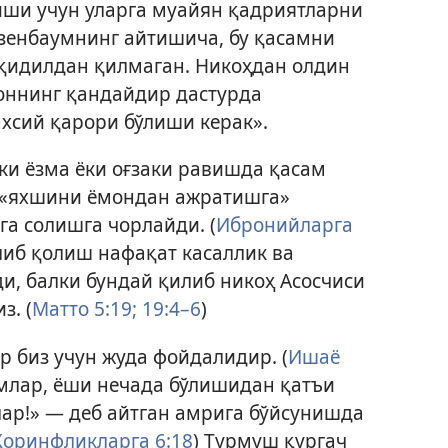
иши учун уларга муайян қадриятларни
зенбаумнинг айтишича, бу қасамни
дқидилдан қилмаган. Никоҳдан олдин
оннинг қандайдир дастурда
хсий қарори бўлиши керак».
ки ёзма ёки оғзаки равишда қасам
 «яхшини ёмондан ажратишга»
а солишга чорлайди. (
Ибронийларга
ўлиб қолиш нафақат касаллик ва
, балки бундай қилиб никоҳ Асосчиси
. (
Матто 5:19;
19:4–6
)
 биз учун жуда фойдалидир. (
Ишаё
амлар, ёши нечада бўлишидан қатъи
лар!» — деб айтган амрига бўйсунишда
Коринфликларга 6:18
) Турмуш қургач