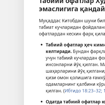
Табиий офатлар Ху
эмаслигига қандай
Муқаддас Китобдан шуни бил
табиат кучларидан фойдаланг
офатлардан кескин фарқ қила
Табиий офатлар ҳеч кимн
келтиради.
Бундан фарқл
учун табиий кучлардан фо
инсонларни йўқ қилган. М
шаҳарларини йўқ қилганид
қизи омон қолишига ғамхў
одамларнинг қалбини кўра
қилган. (
Ибтидо 18:23–32;
1
Одатда табиий офатлар 