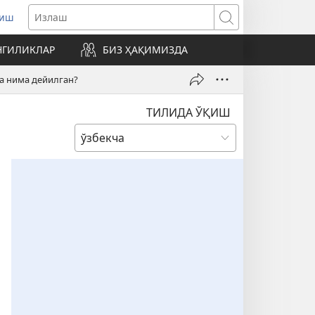
риш
нги
Излаш
нада
НГИЛИКЛАР
БИЗ ҲАҚИМИЗДА
илади)
а нима дейилган?
ТИЛИДА ЎҚИШ