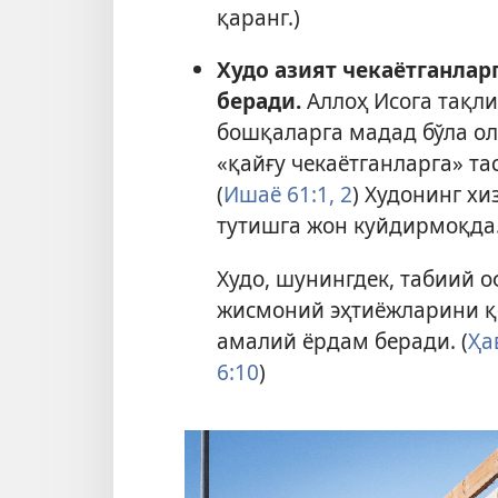
қаранг.)
Худо азият чекаётганлар
беради.
Аллоҳ Исога тақл
бошқаларга мадад бўла ол
«қайғу чекаётганларга» т
(
Ишаё 61:1, 2
) Худонинг х
тутишга жон куйдирмоқда.
Худо, шунингдек, табиий 
жисмоний эҳтиёжларини қ
амалий ёрдам беради. (
Ҳа
6:10
)