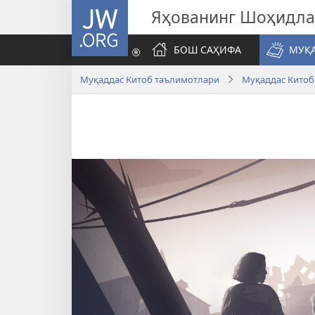
JW.ORG
Яҳованинг Шоҳидл
БОШ САҲИФА
МУҚ
Муқаддас Китоб таълимотлари
Муқаддас Китоб