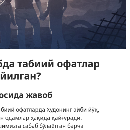
бда табиий офатлар
йилган?
осида жавоб
абиий офатларда Худонинг айби йўқ,
ан одамлар ҳақида қайғуради.
имизга сабаб бўлаётган барча