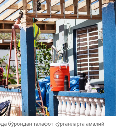
да бўрондан талафот кўрганларга амалий