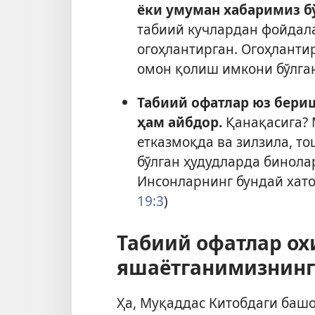
ёки умуман хабаримиз б
табиий кучлардан фойдала
огоҳлантирган. Огоҳланти
омон қолиш имкони бўлган
Табиий офатлар юз бери
ҳам айбдор.
Қанақасига? 
етказмоқда ва зилзила, т
бўлган ҳудудларда бинолар
Инсонларнинг бундай хато
19:3
)
Табиий офатлар о
яшаётганимизнинг
Ҳа, Муқаддас Китобдаги башо