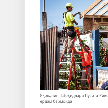
Яҳованинг Шоҳидлари Пуэрто-Рико
ёрдам бермоқда