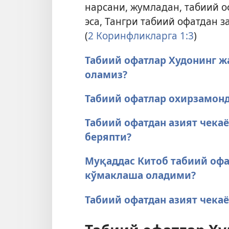
нарсани, жумладан, табиий 
эса, Тангри табиий офатдан з
(
2 Коринфликларга 1:3
)
Табиий офатлар Худонинг ж
оламиз?
Табиий офатлар охирзамон
Табиий офатдан азият чека
беряпти?
Муқаддас Китоб табиий офа
кўмаклаша оладими?
Табиий офатдан азият чекаё