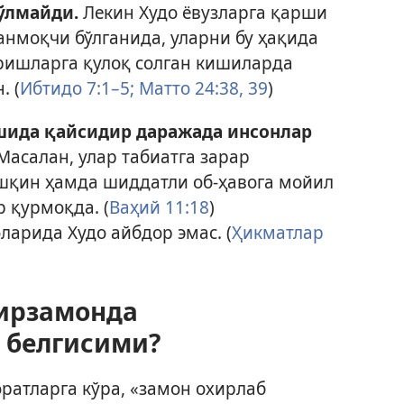
ўлмайди.
Лекин Худо ёвузларга қарши
нмоқчи бўлганида, уларни бу ҳақида
ришларга қулоқ солган кишиларда
. (
Ибтидо 7:1–5;
Матто 24:38, 39
)
шида қайсидир даражада инсонлар
Масалан, улар табиатга зарар
ошқин ҳамда шиддатли об-ҳавога мойил
 қурмоқда. (
Ваҳий 11:18
)
ларида Худо айбдор эмас. (
Ҳикматлар
хирзамонда
 белгисими?
ратларга кўра, «замон охирлаб