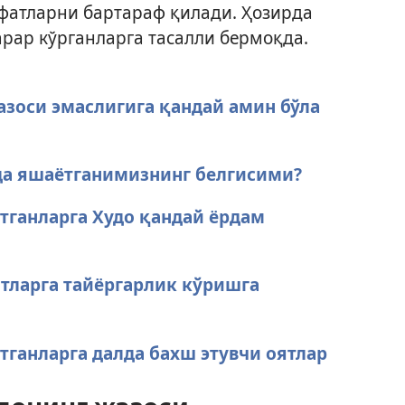
офатларни бартараф қилади. Ҳозирда
арар кўрганларга тасалли бермоқда.
азоси эмаслигига қандай амин бўла
да яшаётганимизнинг белгисими?
ётганларга Худо қандай ёрдам
тларга тайёргарлик кўришга
тганларга далда бахш этувчи оятлар