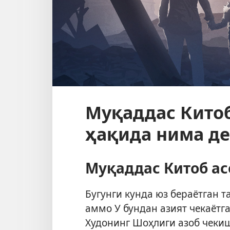
Муқаддас Кито
ҳақида нима де
Муқаддас Китоб ас
Бугунги кунда юз бераётган т
аммо У бундан азият чекаётг
Худонинг Шоҳлиги азоб чекиш