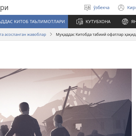
ари
ўзбекча
Ки
Тилни
(я
танланг
ой
АДДАС КИТОБ ТАЪЛИМОТЛАРИ
КУТУБХОНА
Я
оч
га асосланган жавоблар
Муқаддас Китобда табиий офатлар ҳақид