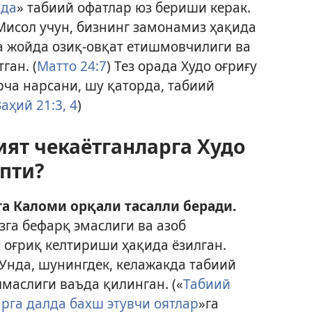
нда
» табиий офатлар юз бериши керак.
 Мисол учун, бизнинг замонамиз ҳақида
а жойда озиқ-овқат етишмовчилиги ва
ган. (
Матто 24:7
) Тез орада Худо оғриғу
рча нарсани, шу қаторда, табиий
аҳий 21:3, 4
)
ият чекаётганларга Худо
пти?
га Каломи орқали тасалли беради.
зга бефарқ эмаслиги ва азоб
м оғриқ келтириши ҳақида ёзилган.
 Унда, шунингдек, келажакда табиий
маслиги ваъда қилинган. («
Табиий
арга далда бахш этувчи оятлар
»га