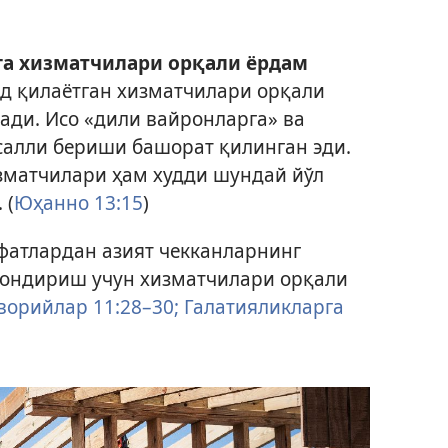
га хизматчилари орқали ёрдам
ид қилаётган хизматчилари орқали
ади. Исо «дили вайронларга» ва
асалли бериши башорат қилинган эди.
изматчилари ҳам худди шундай йўл
 (
Юҳанно 13:15
)
офатлардан азият чекканларнинг
ондириш учун хизматчилари орқали
ворийлар 11:28–30;
Галатияликларга