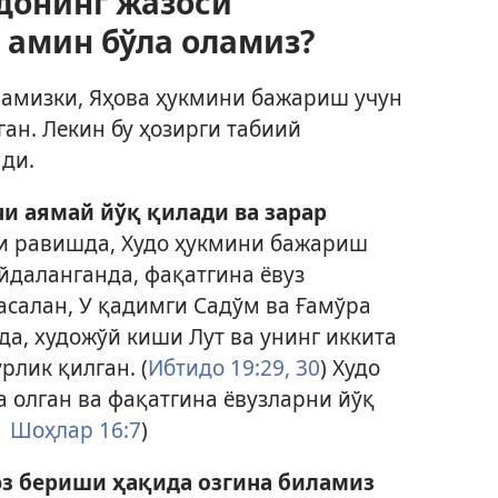
донинг жазоси
 амин бўла оламиз?
амизки, Яҳова ҳукмини бажариш учун
ан. Лекин бу ҳозирги табиий
ди.
и аямай йўқ қилади ва зарар
и равишда, Худо ҳукмини бажариш
йдаланганда, фақатгина ёвуз
асалан, У қадимги Садўм ва Ғамўра
а, художўй киши Лут ва унинг иккита
рлик қилган. (
Ибтидо 19:29, 30
) Худо
 олган ва фақатгина ёвузларни йўқ
 Шоҳлар 16:7
)
юз бериши ҳақида озгина биламиз