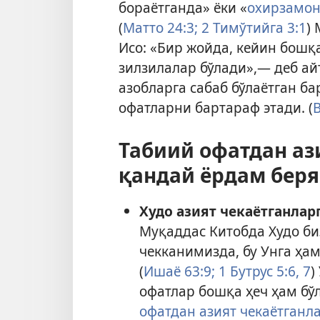
бораётганда» ёки «
охирзамо
(
Матто 24:3;
2 Тимўтийга 3:1
)
Исо: «Бир жойда, кейин бошқ
зилзилалар бўлади»,— деб айт
азобларга сабаб бўлаётган ба
офатларни бартараф этади. (
В
Табиий офатдан аз
қандай ёрдам беря
Худо азият чекаётганлар
Муқаддас Китобда Худо би
чекканимизда, бу Унга ҳа
(
Ишаё 63:9;
1 Бутрус 5:6, 7
)
офатлар бошқа ҳеч ҳам бўл
офатдан азият чекаётганл