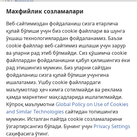
Видеолар
Махфийлик созламалари
Излаш
Веб-сайтимиздан фойдаланиш сизга етарлича
Давлат амалдорлари учун маълумот
қулай бўлиши учун биз cookie файллари ва шунга
Ёрдам
ўхшаш технологиялардан фойдаланамиз. Баъзи
cookie файллар веб-сайтимиз ишлаши учун зарур
Хайр-эҳсон
(янги
ва уларни рад этиб бўлмайди. Сиз қўшимча cookie
ойнада
файллардан фойдаланишни қабул қилишингиз ёки
очилади)
Қўриқчи минорасининг ОНЛАЙН КУТУБХОНАСИ™
рад этишингиз мумкин. Биз уларни сайтдан
(янги
фойдаланиш сизга қулай бўлиши учунгина
ойнада
®
JW Hub
очилади)
ишалатамиз. Ушбу cookie файллардаги
(янги
ойнада
маълумотлар ҳеч кимга сотилмайди ва реклама
«Watchtower Library» кутубхонаси
очилади)
ҳамда маркетинг мақсадларида ишлатилмайди.
Кўпроқ маълумотни
Global Policy on Use of Cookies
and Similar Technologies
сайтидан топишингиз
мумкин. Исталган пайтда cookie созламаларини
Copyright
© 2026 Watch Tower Bible and Tract Society of Pennsylvania.
ўзгартирсангиз бўлади. Бунинг учун
Privacy Settings
ФОЙДАЛАНИШ ШАРТЛАРИ
|
МАХФИЙЛИК СИЁСАТИ
|
саҳифасига ўтинг.