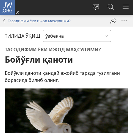
JW.ORG
Кириш
(янги
Сайтнинг
JW.ORG
МЕ
ойнада
тилини
бўйича
КЎ
Тасодифми ёки ижод маҳсулими?
очилади)
ўзгартириш
излаш
ТИЛИДА ЎҚИШ
ТАСОДИФМИ ЁКИ ИЖОД МАҲСУЛИМИ?
Бойўғли қаноти
Бойўғли қаноти қандай ажойиб тарзда тузилгани
борасида билиб олинг.