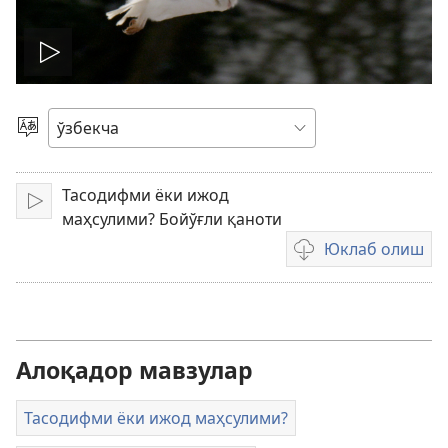
Видеони
ижро
Тилни
танлаш
этиш
Тасодифми ёки ижод
Тинглаш
маҳсулими? Бойўғли қаноти
Юклаб олиш
Видео
ёзувларни
юклаш
усуллари
Алоқадор мавзулар
Тасодифми ёки ижод маҳсулими?