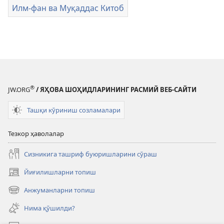
Илм-фан ва Муқаддас Китоб
®
JW.ORG
/ ЯҲОВА ШОҲИДЛАРИНИНГ РАСМИЙ ВЕБ-САЙТИ
Ташқи кўриниш созламалари
Тезкор ҳаволалар
Сизникига ташриф буюришларини сўраш
Йиғилишларни топиш
(янги
ойнада
Анжуманларни топиш
(янги
очилади)
ойнада
Нима қўшилди?
очилади)