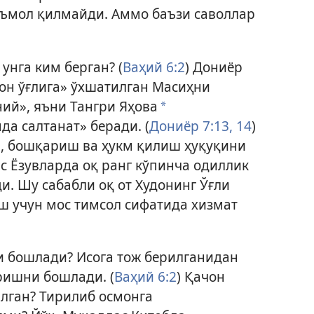
еъмол қилмайди. Аммо баъзи саволлар
унга ким берган? (
Ваҳий 6:2
) Дониёр
он ўғлига» ўхшатилган
Масиҳни
ний», яъни Тангри Яҳова
*
а салтанат» беради. (
Дониёр 7:13, 14
)
и, бошқариш ва ҳукм қилиш ҳуқуқини
с Ёзувларда оқ ранг кўпинча одиллик
. Шу сабабли оқ от Худонинг Ўғли
ш учун мос тимсол сифатида хизмат
 бошлади? Исога тож берилганидан
ришни бошлади. (
Ваҳий 6:2
) Қачон
лган? Тирилиб осмонга