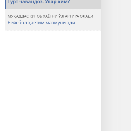
Тўрт чавандоз. Улар ким?
No. 3
2017
МУҚАДДАС КИТОБ ҲАЁТНИ ЎЗГАРТИРА ОЛАДИ
Бейсбол ҳаётим мазмуни эди