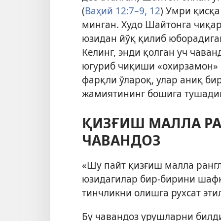
(
Ваҳий 12:7–9,
12
) Умри қисқ
минган. Худо Шайтонга чиқар
юзидан йўқ қилиб юборадига
Келинг, энди қолган уч чаван
югуриб чиқиши «охирзамон» 
фарқли ўлароқ, улар аниқ би
жамиятининг бошига тушадиг
ҚИЗҒИШ МАЛЛА РА
ЧАВАНДОЗ
«Шу пайт қизғиш малла рангл
юзидагилар бир-бирини шафқ
тинчликни олишга рухсат этил
Бу чавандоз урушларни билди