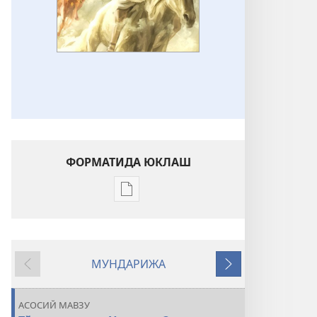
ФОРМАТИДА ЮКЛАШ
Электрон
шаклдаги
адабиётларни
юклаб
МУНДАРИЖА
олиш
Орқага
Кейингиси
вариантлари
ҚЎРИҚЧИ
АСОСИЙ МАВЗУ
МИНОРАСИ