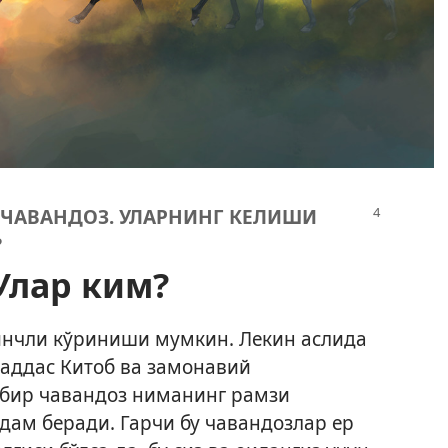
 ЧАВАНДОЗ. УЛАРНИНГ КЕЛИШИ
?
Улар ким?
қинчли кўриниши мумкин. Лекин аслида
қаддас Китоб ва замонавий
 бир чавандоз ниманинг рамзи
дам беради. Гарчи бу чавандозлар ер