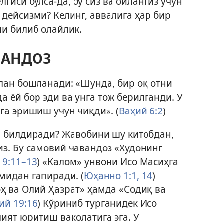
гиси бўлса-да, бу сиз ва оилангиз учун
 дейсизми? Келинг, аввалига ҳар бир
и билиб олайлик.
ВАНДОЗ
лан бошланади: «Шунда, бир оқ отни
 ёй бор эди ва унга тож берилганди. У
га эришиш учун чиқди». (
Ваҳий 6:2
)
и билдиради? Жавобини шу китобдан,
з. Бу самовий чавандоз «
Худонинг
19:11–13
) «Калом» унвони Исо Масиҳга
мидан гапиради. (
Юҳанно 1:1,
14
)
ҳ ва Олий Ҳазрат» ҳамда «Содиқ ва
ий 19:16
) Кўриниб турганидек Исо
ият юритиш ваколатига эга. У