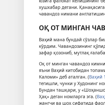
юзига фалокат келишининг бел
хушхабар дегани. Қанақасига
чавандоз нимани англатишин
ОҚ ОТ МИНГАН ЧА
Ваҳий мана бундай сўзлар би
кўрдим. Чавандозининг қўлида
зафар қозониб, мутлақ ғалаба
Оқ от минган чавандоз кимн
яъни Ваҳий китобидан топами
Каломи
» деб аталган. (
Ваҳий 
тегишли, чунки у Худонинг но
Бундан ташқари, у «Шоҳаншо
Ҳақ» деган номларга эга. (
Ваҳ
жангчи ва шоҳ сифатида фаол