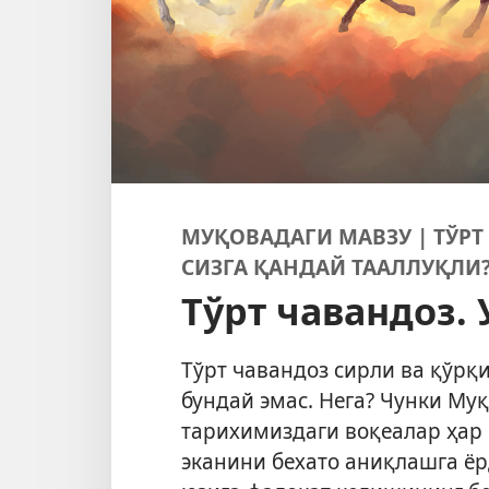
МУҚОВАДАГИ МАВЗУ | ТЎРТ
СИЗГА ҚАНДАЙ ТААЛЛУҚЛИ
Тўрт чавандоз. 
Тўрт чавандоз сирли ва қўр
бундай эмас. Нега? Чунки Му
тарихимиздаги воқеалар ҳар
эканини бехато аниқлашга ёр