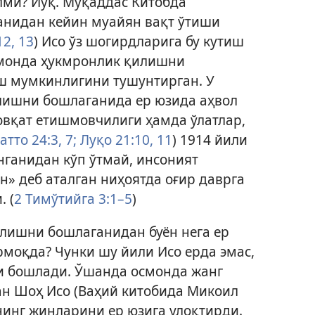
лми? Йўқ. Муқаддас Китобда
анидан кейин муайян вақт ўтиши
2, 13
) Исо ўз шогирдларига бу кутиш
смонда ҳукмронлик қилишни
ш мумкинлигини тушунтирган. У
илишни бошлаганида ер юзида аҳвол
овқат етишмовчилиги ҳамда ўлатлар,
атто 24:3,
7;
Луқо 21:10, 11
)
1914 йили
ганидан кўп ўтмай, инсоният
» деб аталган ниҳоятда оғир даврга
 (
2 Тимўтийга 3:1–5
)
илишни бошлаганидан буён нега ер
моқда? Чунки шу йили Исо ерда эмас,
 бошлади. Ўшанда осмонда жанг
ган Шоҳ Исо (Ваҳий китобида Микоил
нинг жинларини ер юзига улоқтирди.