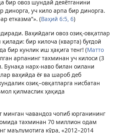
да бир овоз шундай деяётганини
р динорга, уч кило арпа бир динорга.
ар етказма”». (
Ваҳий 6:5, 6
)
диради. Ваҳийдаги овоз озиқ-овқатлар
қилади: бир килоча (кварта) буғдой
а бир кунлик иш ҳақига тенг! (
Матто
ўлган арпанинг тахминан уч килоси (3
и. Бунақа нарх-наво билан оилани
лар ваҳийда ёғ ва шароб деб
кундалик озиқ–овқатларга нисбатан
ъмол қилмаслик ҳақида
от минган чавандоз чопиб юрганининг
авомида тахминан 70 миллион одам
нг маълумотига кўра, «2012–2014