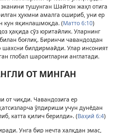
а эканини тушунган Шайтон жаҳл отига
илган ҳукмни амалга ошириб, уни ер
н кун яқинлашмоқда. (
Матто 6:10
)
доз ҳақида сўз юритайлик. Уларнинг
билан боғлиқ. Биринчи чавандоздан
р шахсни билдирмайди. Улар инсоният
ан глобал шароитларни англатади.
НГЛИ ОТ МИНГАН
и от чиқди. Чавандозига ер
атсизларча ўлдириши учун дунёдан
иб, катта қилич берилди». (
Ваҳий 6:4
)
ради. Унга бир нечта халқдан эмас,