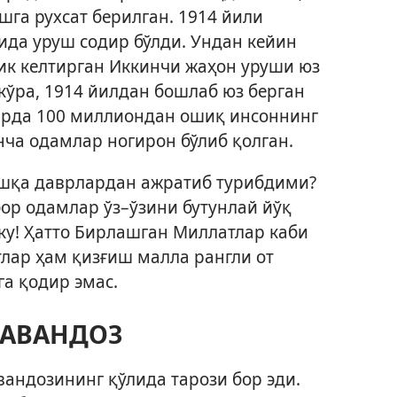
шга рухсат берилган. 1914 йили
ида уруш содир бўлди. Ундан кейин
ик келтирган Иккинчи жаҳон уруши юз
кўра, 1914 йилдан бошлаб юз берган
арда 100 миллиондан ошиқ инсоннинг
нча одамлар ногирон бўлиб қолган.
шқа даврлардан ажратиб турибдими?
бор одамлар ўз–ўзини бутунлай йўқ
ку! Ҳатто Бирлашган Миллатлар каби
лар ҳам қизғиш малла рангли от
а қодир эмас.
ЧАВАНДОЗ
вандозининг қўлида тарози бор эди.