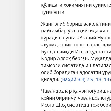
қўлидаги ҳокимиятни суиист
туғиляпти.
Жанг олиб бориш ваколатини 
пайғамбар ўз ваҳийсида «инс
кўради ва унга «Азалий Нуро
«ҳукмдорлик, шон-шараф ҳамд
Бундан чиқди Исога қудратн
Қодир Аллоҳ берган. Муқадда
тимсоли сифатида ишлатилади
олиб борадиган адолатли уру
қилади. (
Ваҳий 3:4;
7:9,
13, 14
)
Чавандозлар қачон югуришни
кейин биринчи чавандоз югу
Исога Шоҳ сифатида тож бери