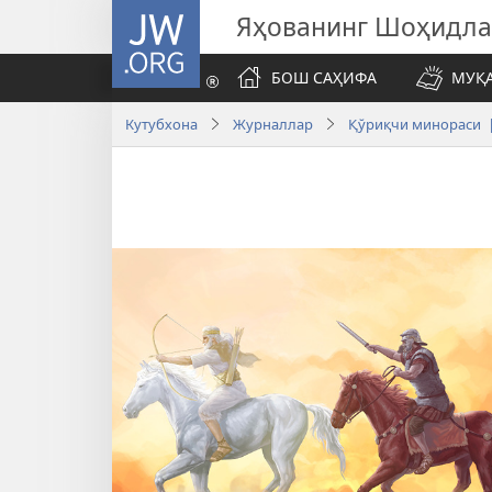
JW.ORG
Яҳованинг Шоҳидл
БОШ САҲИФА
МУҚ
Кутубхона
Журналлар
Қўриқчи минораси |