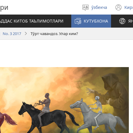
ари
ўзбекча
Ки
Тилни
(я
танланг
ой
АДДАС КИТОБ ТАЪЛИМОТЛАРИ
КУТУБХОНА
Я
оч
 No. 3 2017
Тўрт чавандоз. Улар ким?