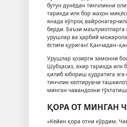
бутун дунёдан тинчликни оли
тарихда илк бор жаҳон миқёс
янада кўпроқ вайронагарчил
берди. Баъзи маълумотларга 
урушлар ва ҳарбий можарол
ёстиғи қуриган! Қанчадан–қа
Урушлар ҳозирги замонни бо
Шубҳасиз, ахир тарихда илк 
қилиб юбориш қудратига эга-
тинчлик келтирувчи ташкилот
минган чавандозни тўхтатишг
ҚОРА ОТ МИНГАН 
«Кейин қора отни кўрдим. Ча