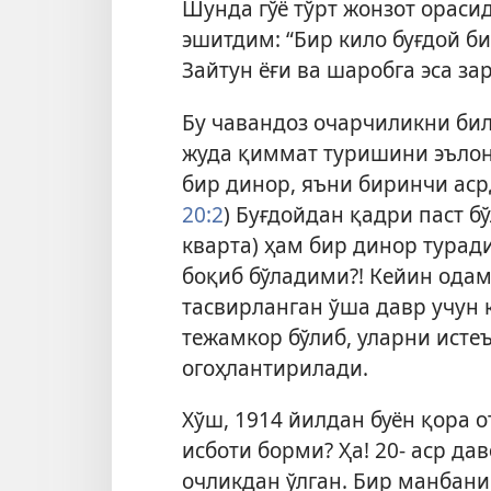
Шунда гўё тўрт жонзот ораси
эшитдим: “Бир кило буғдой би
Зайтун ёғи ва шаробга эса зар
Бу чавандоз очарчиликни бил
жуда қиммат туришини эълон 
бир динор, яъни биринчи асрд
20:2
) Буғдойдан қадри паст б
кварта) ҳам бир динор турад
боқиб бўладими?! Кейин одам
тасвирланган ўша давр учун 
тежамкор бўлиб, уларни исте
огоҳлантирилади.
Хўш, 1914 йилдан буён қора 
исботи борми? Ҳа! 20- аср д
очликдан ўлган. Бир манбани