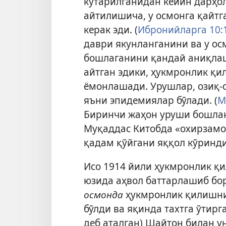
кўтарилганидан кейин дарҳо
айтилишича, у осмонга қайтг
керак эди. (
Ибронийларга 10:1
даври якунланганини ва у о
бошлаганини қандай аниқла
айтган эдики, ҳукмронлик қ
ёмонлашади. Урушлар, озиқ-
яъни эпидемиялар бўлади. (
М
Биринчи жаҳон уруши бошлан
Муқаддас Китобда «охирзамон
қадам қўйгани яққол кўринди.
Исо 1914 йили ҳукмронлик қ
юзида аҳвол баттарлашиб бор
осмонда
ҳукмронлик қилишни
бўлди ва яқинда тахтга ўтир
деб аталган) Шайтон билан у