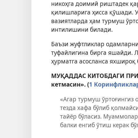
никоҳга доимий риштадек қар
қилишларига ҳисса қўшади. У
вазиятларда ҳам турмуш ўрт
интилишини билади.
Баъзи жуфтликлар одамларни
туфайлигина бирга яшайди. Ле
ҳурматга асосланса яхшироқ 
МУҚАДДАС КИТОБДАГИ ПРИНЦ
кетмасин». (
1 Коринфликлар
«Агар турмуш ўртоғингиз 
тезда хафа бўлиб қолмайс
тайёр бўласиз. Муаммолар
балки енгиб ўтиш керак бў