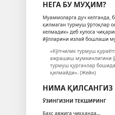
НЕГА БУ МУҲИМ?
Муаммоларга дуч келганда, б
қилмаган турмуш ўртоқлар о
келмадик» деб хулоса чиқар
йўлларини излай бошлаши м
«Кўпчилик турмуш қураёт
ажрашиш мумкинлигини ўй
турмуш қурганлар бошида
қилмайди». (Жейн)
НИМА ҚИЛСАНГИЗ 
ЎЗИНГИЗНИ ТЕКШИРИНГ
Баҳс авжига чиққанда...