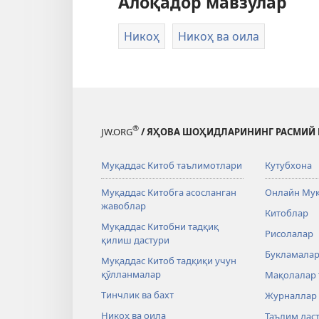
Алоқадор мавзулар
Никоҳ
Никоҳ ва оила
®
JW.ORG
/ ЯҲОВА ШОҲИДЛАРИНИНГ РАСМИЙ 
Муқаддас Китоб таълимотлари
Кутубхона
Муқаддас Китобга асосланган
Онлайн Муқ
жавоблар
Китоблар
Муқаддас Китобни тадқиқ
Рисолалар
қилиш дастури
Букламалар
Муқаддас Китоб тадқиқи учун
қўлланмалар
Мақолалар 
Тинчлик ва бахт
Журналлар
Никоҳ ва оила
Таълим дас