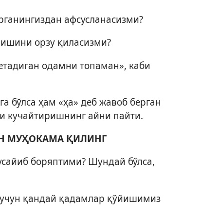
рганингиздан афсусланасизми?
лишини орзу қиласизми?
етадиган одамни топаман», каби
га бўлса ҳам «ҳа» деб жавоб берган
ини кучайтиришнинг айни пайти.
АН МУҲОКАМА ҚИЛИНГ
усайиб боряптими? Шундай бўлса,
 учун қандай қадамлар қўйишимиз