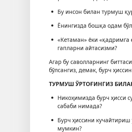
Бу инсон билан турмуш қу
Ёнингизда бошқа одам бў
«Кетаман» ёки «қадримга 
гапларни айтасизми?
Агар бу саволларнинг биттаси
бўлсангиз, демак, бурч ҳисс
ТУРМУШ ЎРТОҒИНГИЗ БИЛ
Никоҳимизда бурч ҳисси с
сабаби нимада?
Бурч ҳиссини кучайтириш
мумкин?