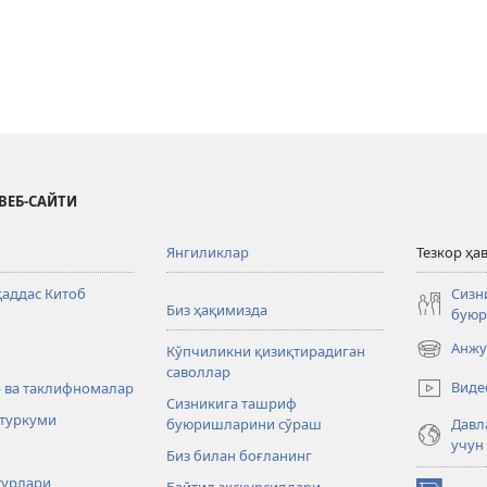
ВЕБ-САЙТИ
Янгиликлар
Тезкор ҳа
аддас Китоб
Сизн
Биз ҳақимизда
буюр
Анжу
Кўпчиликни қизиқтирадиган
(янги
саволлар
ойнада
Виде
 ва таклифномалар
очилади)
Сизникига ташриф
туркуми
буюришларини сўраш
Давл
учун
Биз билан боғланинг
турлари
Байтил экскурсиялари