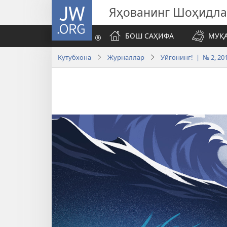
JW.ORG
Яҳованинг Шоҳидл
БОШ САҲИФА
МУҚ
Кутубхона
Журналлар
Уйғонинг! | № 2, 20