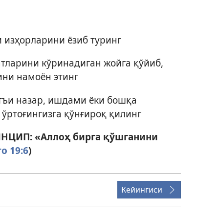
и изҳорларини ёзиб туринг
тларини кўринадиган жойга қўйиб,
ини намоён этинг
тъи назар, ишдами ёки бошқа
ўртоғингизга қўнғироқ қилинг
ЦИП: «Аллоҳ бирга қўшганини
о 19:6
)
Кейингиси