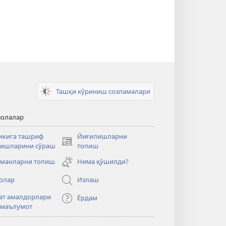
Ташқи кўриниш созламалари
волалар
икига ташриф
Йиғилишларни
(янги
ишларини сўраш
топиш
ойнада
манларни топиш
Нима қўшилди?
очилади)
олар
Излаш
ат амалдорлари
Ёрдам
 маълумот