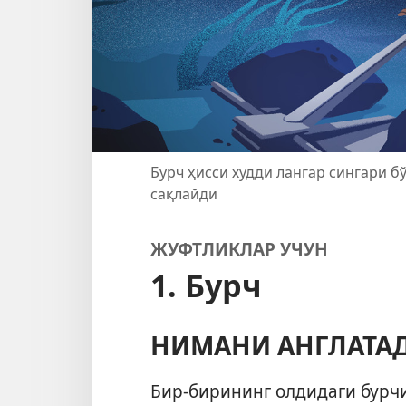
Бурч ҳисси худди лангар сингари 
сақлайди
ЖУФТЛИКЛАР УЧУН
1. Бурч
НИМАНИ АНГЛАТА
Бир-бирининг олдидаги бурч