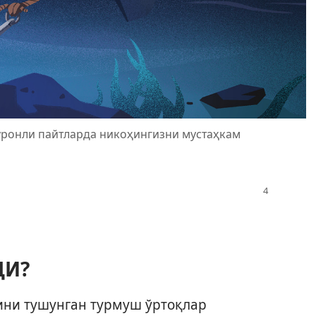
бўронли пайтларда никоҳингизни мустаҳкам
ДИ?
ини тушунган турмуш ўртоқлар