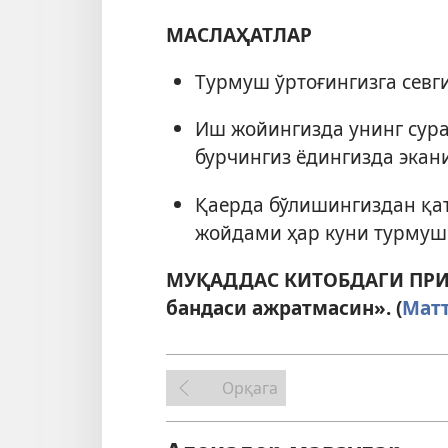
МАСЛАҲАТЛАР
Турмуш ўртоғингизга севг
Иш жойингизда унинг сура
бурчингиз ёдингизда экан
Қаерда бўлишингиздан қа
жойдами ҳар куни турмуш 
МУҚАДДАС КИТОБДАГИ ПРИН
бандаси ажратмасин». (
Матт
Орқага