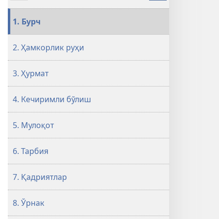
вариантлари
УЙҒОНИНГ!
1. Бурч
Оилавий
бахтнинг
2. Ҳамкорлик руҳи
12
та
3. Ҳурмат
сири
4. Кечиримли бўлиш
5. Мулоқот
6. Тарбия
7. Қадриятлар
8. Ўрнак