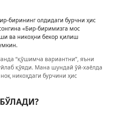
ир-бирининг олдидаги бурчни ҳис
сонгина «Бир-биримизга мос
иши ва никоҳни бекор қилиш
умкин.
ганда “қўшимча вариантни”, яъни
лаб қўяди. Мана шундай ўй-хаёлда
ноқ никоҳдаги бурчини ҳис
БЎЛАДИ?