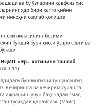
ашади ва бу ўзларини хавфсиз ҳис
ларнинг ҳар бири ҳатто қийин
оғи никоҳни сақлаб қолишга
нг ёки оиласининг босими
кин бундай бурч ҳисси ўзаро севги ва
бўлади.
ИП: «Эр... хотинини ташлаб
га 7:11
)
олдидаги бурчингизни тушунсангиз,
из. Кечиришга ва кечирим сўрашга
га ажрашиш учун баҳонадай эмас,
лган тўсиқдай қарайсиз». (Майк)