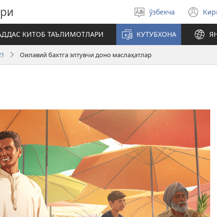
ари
ўзбекча
Ки
Тилни
(я
танланг
ой
АДДАС КИТОБ ТАЪЛИМОТЛАРИ
КУТУБХОНА
Я
оч
21
Оилавий бахтга элтувчи доно маслаҳатлар