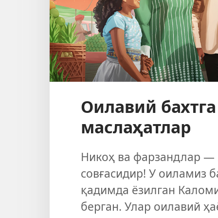
Оилавий бахтга
маслаҳатлар
Никоҳ ва фарзандлар —
совғасидир! У оиламиз 
қадимда ёзилган Каломи
берган. Улар оилавий ҳ