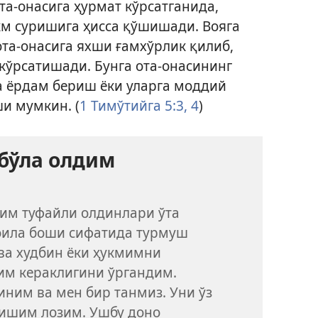
а-онасига ҳурмат кўрсатганида,
км суришига ҳисса қўшишади. Вояга
ота-онасига яхши ғамхўрлик қилиб,
кўрсатишади. Бунга ота-онасининг
а ёрдам бериш ёки уларга моддий
и мумкин. (
1 Тимўтийга 5:3, 4
)
бўла олдим
им туфайли олдинлари ўта
 оила боши сифатида турмуш
ва худбин ёки ҳукмимни
им кераклигини ўргандим.
иним ва мен бир танмиз. Уни ўз
вишим лозим. Ушбу доно