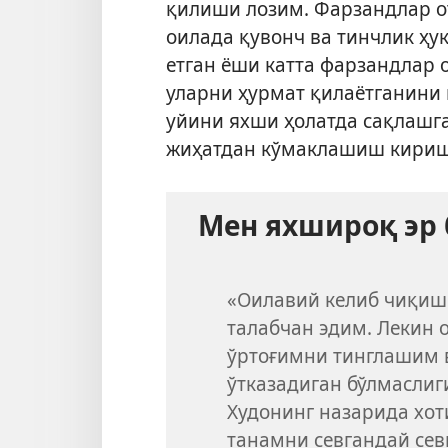
қилиши лозим. Фарзандлар от
оилада қувонч ва тинчлик ҳу
етган ёши катта фарзандлар 
уларни ҳурмат қилаётганини 
уйини яхши ҳолатда сақлашг
жиҳатдан кўмаклашиш кириш
Мен яхшироқ эр 
«Оилавий келиб чиқиш
талабчан эдим. Лекин
ўртоғимни тинглашим 
ўтказадиган бўлмаслиг
Худонинг назарида хот
танамни севгандай се