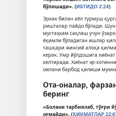
бўлишади». (
ИБТИДО 2:24
)
Эркак билан аёл турмуш қург
ришталар пайдо бўлади. Шун
мустаҳкам сақлаш учун ўзар
ёқимли бўладиган ишлар қил
ташқари жинсий алоқа қилма
керак. Умр йўлдошига хиёнат 
келтиради. Хиёнат эр-хотинн
оилани барбод қилиши мумки
Ота-оналар, фарза
беринг
«Болани тарбиялаб, тўғри йў
оғмайди». (
ҲИКМАТЛАР 22:6