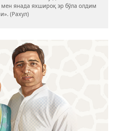
 мен янада яхшироқ эр бўла олдим
и». (Рахул)