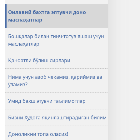
ҳаёт
Оилавий бахтга элтувчи доно
учун
маслаҳатлар
доно
маслаҳатлар
Бошқалар билан тинч-тотув яшаш учун
маслаҳатлар
Қаноатли бўлиш сирлари
Нима учун азоб чекамиз, қариймиз ва
ўламиз?
Умид бахш этувчи таълимотлар
Бизни Худога яқинлаштирадиган билим
Доноликни топа оласиз!