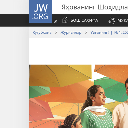
JW.ORG
Яҳованинг Шоҳидл
БОШ САҲИФА
МУҚ
Кутубхона
Журналлар
Уйғонинг! | № 1, 20