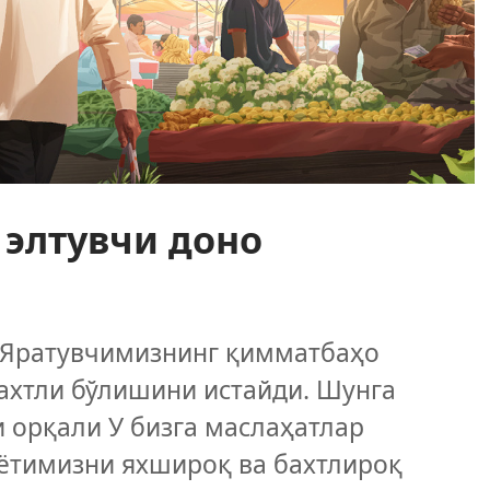
 элтувчи доно
 Яратувчимизнинг қимматбаҳо
бахтли бўлишини истайди. Шунга
 орқали У бизга маслаҳатлар
аётимизни яхшироқ ва бахтлироқ