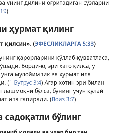
ва унинг дилини оғритадиган сўзларни
:19
)
ни ҳурмат қилинг
т қилсин». (
ЭФЕСЛИКЛАРГА 5:33
)
 унинг қарорларини қўллаб-қувватласа,
ўшади. Борди-ю, эри хато қилса, у
 унга мулойимлик ва ҳурмат ила
. (
1 Бутрус 3:4
) Агар хотин эри билан
плашмоқчи бўлса, бунинг учун қулай
ат ила гапиради. (
Воиз 3:7
)
 садоқатли бўлинг
ғланиб қолади ва улар бир тан