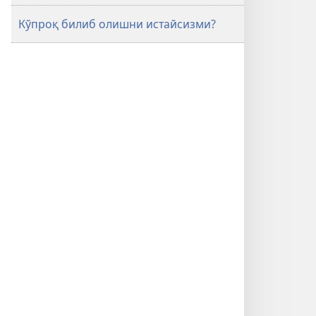
Кўпроқ билиб олишни истайсизми?