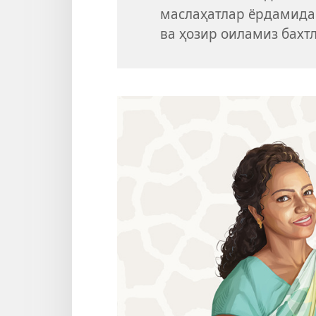
маслаҳатлар ёрдамида
ва ҳозир оиламиз бахтл