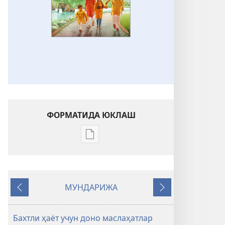
ФОРМАТИДА ЮКЛАШ
Электрон
шаклдаги
адабиётларни
юклаб
МУНДАРИЖА
олиш
Орқага
Кейингиси
вариантлари
УЙҒОНИНГ!
Бахтли ҳаёт учун доно маслаҳатлар
Бахтли