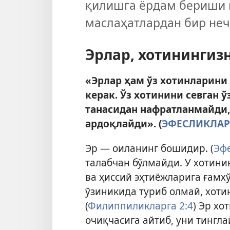
қилишга ёрдам бериши м
маслаҳатлардан бир неч
Эрлар, хотинингиз
«Эрлар ҳам ўз хотинларини
керак. Ўз хотинини севган ў
танасидан нафратланмайди,
ардоқлайди». (
ЭФЕСЛИКЛАРГА
Эр — оиланинг бошидир. (
Эфе
талабчан бўлмайди. У хотин
ва ҳиссий эҳтиёжларига ғамх
ўзиникида туриб олмай, хоти
(
Филиппиликларга 2:4
) Эр хо
очиқчасига айтиб, уни тингла