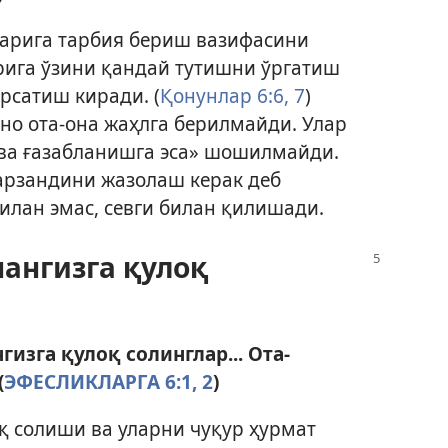
ларига тарбия бериш вазифасини
рига ўзини қандай тутишни ўргатиш
рсатиш киради. (
Қонунлар 6:6, 7
)
оно ота-она жаҳлга берилмайди. Улар
а ва ғазабланишга эса» шошилмайди.
фарзандини жазолаш керак деб
билан эмас, севги билан қилишади.
нангизга қулоқ
гизга қулоқ солинглар... Ота-
(
ЭФЕСЛИКЛАРГА 6:1, 2
)
қ солиши ва уларни чуқур ҳурмат