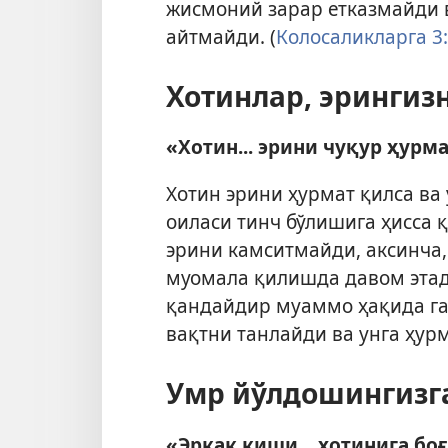
жисмоний зарар етказмайди 
айтмайди. (
Колосаликларга 3
Хотинлар, эрингиз
«Хотин... эрини чуқур ҳурма
Хотин эрини ҳурмат қилса ва
оиласи тинч бўлишига ҳисса қ
эрини камситмайди, аксинча,
муомала қилишда давом этади
қандайдир муаммо ҳақида га
вақтни танлайди ва унга ҳурм
Умр йўлдошингизга
«Эркак киши... хотинига бо