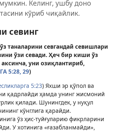
умкин. Келинг, ушбу доно
тасини кўриб чиқайлик.
ни севинг
 ўз таналарини севгандай севишлари
зини ўзи севади. Ҳеч бир киши ўз
 аксинча, уни озиқлантириб,
 5:28, 29
)
сликларга 5:23
) Яхши эр қўпол ва
ини қадрлайди ҳамда унинг жисмоний
ўрлик қилади. Шунингдек, у нуқул
нининг кўнглига қарайди.
тинига ўз ҳис-туйғуларию фикрларини
йди. У хотинига «ғазабланмайди»,