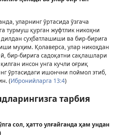
анда, уларнинг ўртасида ўзгача
га турмуш қурган жуфтлик никоҳни
о дилдан суҳбатлашиши ва бир-бирига
иши муҳим. Қолаверса, улар никоҳдан
й, бир-бирига садоқатни сақлашлари
қилган инсон унга кучли оғриқ
инг ўртасидаги ишончни поймол этиб,
н. (
Ибронийларга 13:4
)
ндларингизга тарбия
лга сол, ҳатто улғайганда ҳам ундан
)