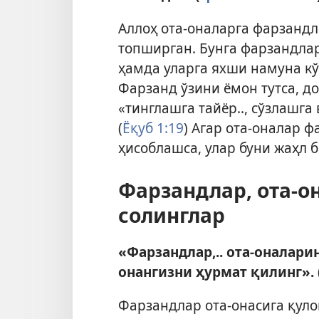
Аллоҳ ота-оналарга фарзанд
топширган. Бунга фарзандла
ҳамда уларга яхши намуна кў
Фарзанд ўзини ёмон тутса, д
«тинглашга тайёр.., сўзлашг
(
Ёқуб 1:19
) Агар ота-оналар 
ҳисоблашса, улар буни жаҳл 
Фарзандлар, ота-о
солинглар
«Фарзандлар,.. ота-оналарин
онангизни ҳурмат қилинг». 
Фарзандлар ота-онасига қуло