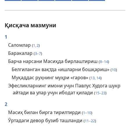
Қисқача мазмуни
1
Саломлар
(
1, 2
)
Баракалар
(
3–7
)
Барча нарсани Масиҳда бирлаштириш
(
8–14
)
Белгиланган вақтда «ишларни бошқариш»
(
10
)
Муқаддас руҳнинг муҳри «гаров»
(
13, 14
)
Эфесликларнинг имони учун Павлус Худога шукр
айтади ва улар учун ибодат қилади
(
15–23
)
2
Масиҳ билан бирга тирилтирди
(
1–10
)
Ўртадаги девор бузиб ташланди
(
11–22
)