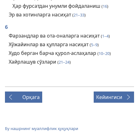
Ҳар фурсатдан унумли фойдаланиш
(
16
)
Эр ва хотинларга насиҳат
(
21–33
)
6
Фарзандлар ва ота-оналарга насиҳат
(
1–4
)
Хўжайинлар ва қулларга насиҳат
(
5–9
)
Худо берган барча қурол-аслаҳалар
(
10–20
)
Хайрлашув сўзлари
(
21–24
)
Орқага
Кейингиси
Бу нашрнинг муаллифлик ҳуқуқлари