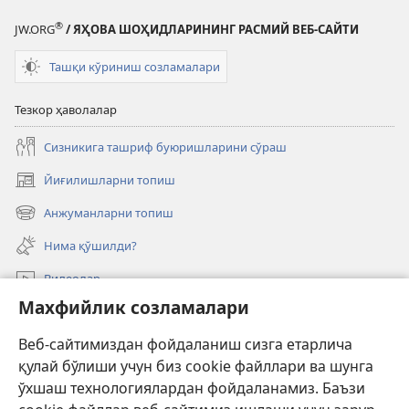
таржимаси
®
JW.ORG
/ ЯҲОВА ШОҲИДЛАРИНИНГ РАСМИЙ ВЕБ-САЙТИ
Ташқи кўриниш созламалари
Тезкор ҳаволалар
Сизникига ташриф буюришларини сўраш
Йиғилишларни топиш
(янги
ойнада
Анжуманларни топиш
(янги
очилади)
ойнада
Нима қўшилди?
очилади)
Видеолар
Махфийлик созламалари
Излаш
Веб-сайтимиздан фойдаланиш сизга етарлича
Давлат амалдорлари учун маълумот
қулай бўлиши учун биз cookie файллари ва шунга
Ёрдам
ўхшаш технологиялардан фойдаланамиз. Баъзи