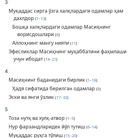
3
Муқаддас сирга ўзга халқлардаги одамлар ҳам
дахлдор
(
1–13
)
Бошқа халқлардаги одамлар Масиҳнинг
ворисдошлари
(
6
)
Аллоҳнинг мангу нияти
(
11
)
Эфесликлар Масиҳнинг муҳаббатини фаҳмлаши
учун ибодат
(
14–21
)
4
Масиҳнинг баданидаги бирлик
(
1–16
)
Ҳадя сифатида берилган одамлар
(
8
)
Эски ва янги ўзлик
(
17–32
)
5
Тоза нутқ ва хулқ-атвор
(
1–5
)
Нур фарзандларидек йўл тутиш
(
6–14
)
Муқаддас руҳга тўлиш
(
15–20
)