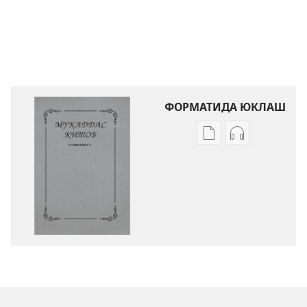
ФОРМАТИДА ЮКЛАШ
Электрон
Аудио
шаклдаги
ёзувларни
адабиётларни
юклаш
юклаб
усуллари
олиш
Муқаддас
вариантлари
Китоб
Муқаддас
—
Китоб
Янги
—
дунё
Янги
таржимаси
дунё