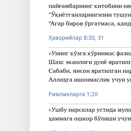
пайғамбарнинг китобини ов
“Ўқиётганларингизни тушуня
“Агар биров ўргатмаса, қан
Ҳаворийлар 8:30, 31
«Унинг кўзга кўринмас фази
Шахс эканлиги дунё яратилг
Сабаби, инсон яратилган на
Аллоҳга ишонмаслик учун ул
Римликларга 1:20
«Ушбу нарсалар устида мул
ҳаммага ошкор бўлиши учун 