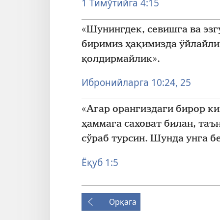
1 Тимўтийга 4:15
«Шунингдек, севишга ва эзг
биримиз ҳақимизда ўйлайли
қолдирмайлик».
Ибронийларга 10:24, 25
«Агар орангиздаги бирор к
ҳаммага саховат билан, таъ
сўраб турсин. Шунда унга б
Ёқуб 1:5
Орқага