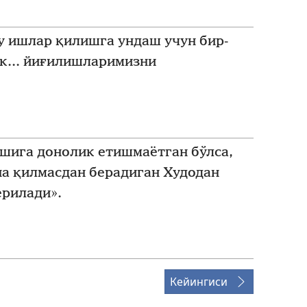
у ишлар қилишга ундаш учун бир-
к... йиғилишларимизни
ишига донолик етишмаётган бўлса,
на қилмасдан берадиган Худодан
ерилади».
Кейингиси