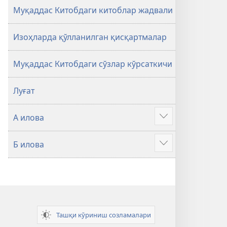
Муқаддас Китобдаги китоблар жадвали
Изоҳларда қўлланилган қисқартмалар
Муқаддас Китобдаги сўзлар кўрсаткичи
Луғат
А илова
Батафсил
Б илова
Батафсил
Ташқи кўриниш созламалари