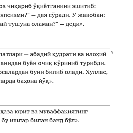
оз чиқариб ўқиётганини эшитиб:
псизми?” — дея сўради. У жавобан:
дай тушуна оламан?” — деди».
латлари — абадий қудрати ва илоҳий
анидан буён очиқ кўриниб турибди.
рсалардан буни билиб олади. Хуллас,
арда баҳона йўқ».
оҳаза юрит ва муваффақиятинг
бу ишлар билан банд бўл».