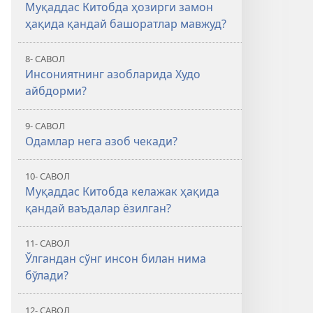
Муқаддас Китобда ҳозирги замон
ҳақида қандай башоратлар мавжуд?
8- САВОЛ
Инсониятнинг азобларида Худо
айбдорми?
9- САВОЛ
Одамлар нега азоб чекади?
10- САВОЛ
Муқаддас Китобда келажак ҳақида
қандай ваъдалар ёзилган?
11- САВОЛ
Ўлгандан сўнг инсон билан нима
бўлади?
12- САВОЛ