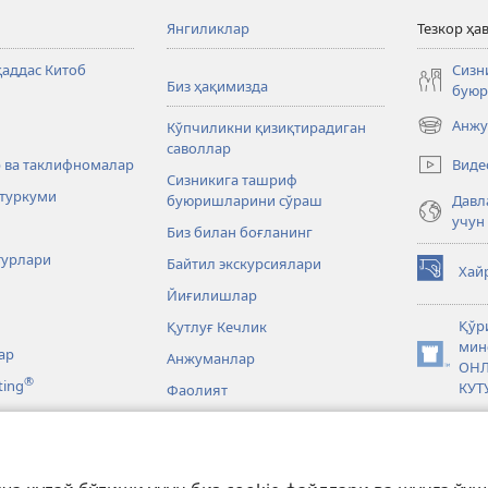
Янгиликлар
Тезкор ҳа
аддас Китоб
Сизн
Биз ҳақимизда
буюр
Анжу
Кўпчиликни қизиқтирадиган
(янги
саволлар
ойнада
Виде
 ва таклифномалар
очилади)
Сизникига ташриф
туркуми
буюришларини сўраш
Давл
учун
Биз билан боғланинг
турлари
Байтил экскурсиялари
Хай
(янги
Йиғилишлар
ойнада
очилади)
Қўр
Қутлуғ Кечлик
мин
ар
Анжуманлар
(янги
ОН
®
ting
ойнада
КУТ
Фаолият
очилади)
«Wat
Ҳикоялар
кут
Дунё бўйлаб
алар