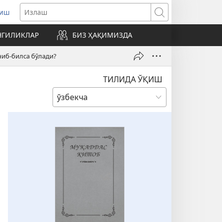
риш
нги
Излаш
нада
НГИЛИКЛАР
БИЗ ҲАҚИМИЗДА
илади)
ниб-билса бўлади?
ТИЛИДА ЎҚИШ