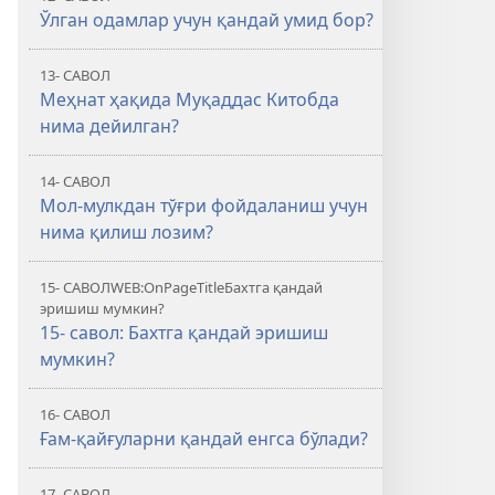
Ўлган одамлар учун қандай умид бор?
13- САВОЛ
Меҳнат ҳақида Муқаддас Китобда
нима дейилган?
14- САВОЛ
Мол-мулкдан тўғри фойдаланиш учун
нима қилиш лозим?
15- САВОЛWEB:OnPageTitleБахтга қандай
эришиш мумкин?
15- савол: Бахтга қандай эришиш
мумкин?
16- САВОЛ
Ғам-қайғуларни қандай енгса бўлади?
17- САВОЛ