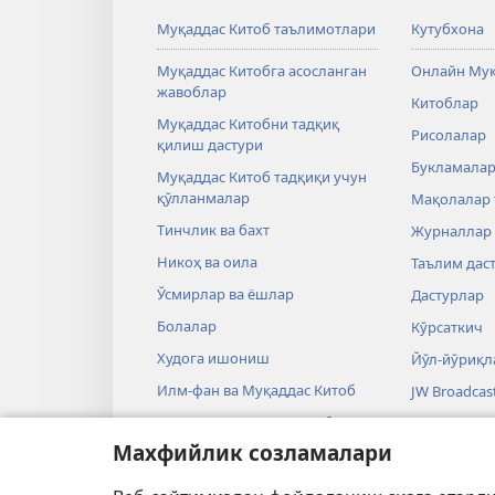
Муқаддас Китоб таълимотлари
Кутубхона
Муқаддас Китобга асосланган
Онлайн Муқ
жавоблар
Китоблар
Муқаддас Китобни тадқиқ
Рисолалар
қилиш дастури
Букламалар
Муқаддас Китоб тадқиқи учун
қўлланмалар
Мақолалар 
Тинчлик ва бахт
Журналлар
Никоҳ ва оила
Таълим дас
Ўсмирлар ва ёшлар
Дастурлар
Болалар
Кўрсаткич
Худога ишониш
Йўл-йўриқл
Илм-фан ва Муқаддас Китоб
JW Broadcas
Тарих ва Муқаддас Китоб
Видеолар
Махфийлик созламалари
Мусиқа
Аудио драм