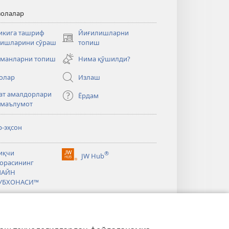
волалар
икига ташриф
Йиғилишларни
(янги
ишларини сўраш
топиш
ойнада
манларни топиш
Нима қўшилди?
очилади)
олар
Излаш
ат амалдорлари
Ёрдам
 маълумот
р-эҳсон
иқчи
®
JW Hub
(янги
орасининг
ойнада
ЛАЙН
очилади)
УБХОНАСИ™
chtower Library»
убхонаси