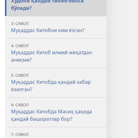
Худони қандай таниб-билса
бўлади?
3- САВОЛ
Муқаддас Китобни ким ёзган?
4- САВОЛ
Муқаддас Китоб илмий жиҳатдан
аниқми?
5- САВОЛ
Муқаддас Китобда қандай хабар
ёзилган?
6- САВОЛ
Муқаддас Китобда Масиҳ ҳақида
қандай башоратлар бор?
7- САВОЛ