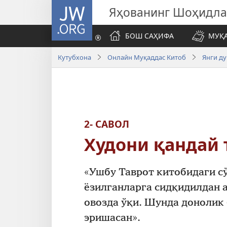
JW.ORG
Яҳованинг Шоҳидл
БОШ САҲИФА
МУҚ
Кутубхона
Онлайн Муқаддас Китоб
Янги д
2- САВОЛ
Худони қандай 
«Ушбу Таврот китобидаги с
ёзилганларга сидқидилдан а
овозда ўқи. Шунда донолик 
эришасан».