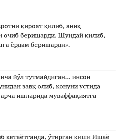
вротни қироат қилиб, аниқ
 очиб беришарди. Шундай қилиб,
шга ёрдам беришарди».
ича йўл тутмайдиган... инсон
унидан завқ олиб, қонуни устида
 барча ишларида муваффақиятга
иб кетаётганда, ўтирган киши Ишаё