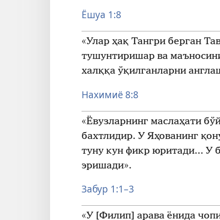
Ёшуа 1:8
«Улар ҳақ Тангри берган Та
тушунтиришар ва маъносини
халққа ўқилганларни англа
Нахимиё 8:8
«Ёвузларнинг маслаҳати бўй
бахтлидир. У Яҳованинг қон
туну кун фикр юритади... У
эришади».
Забур 1:1–3
«У [Филип] арава ёнида чоп