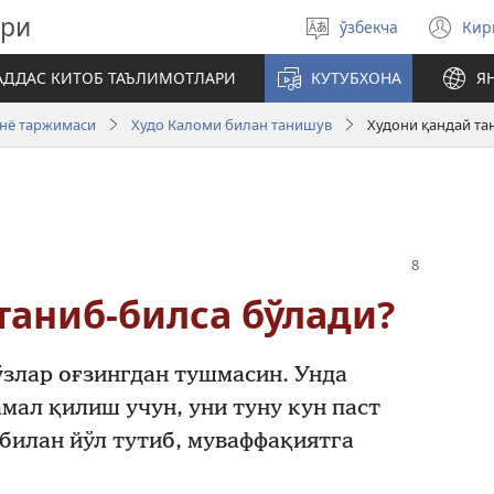
ари
ўзбекча
Ки
Тилни
(я
танланг
ой
АДДАС КИТОБ ТАЪЛИМОТЛАРИ
КУТУБХОНА
Я
оч
унё таржимаси
Худо Каломи билан танишув
Худони қандай та
таниб-билса бўлади?
ўзлар оғзингдан тушмасин. Унда
мал қилиш учун, уни туну кун паст
билан йўл тутиб, муваффақиятга