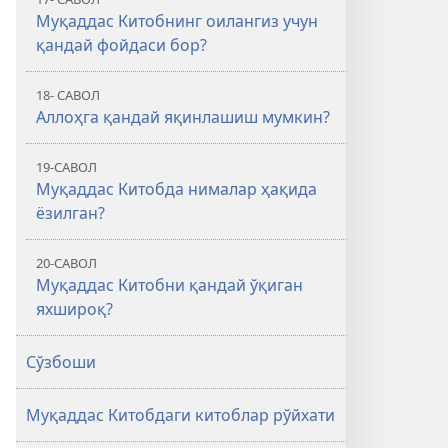
Муқаддас Китобнинг оилангиз учун
қандай фойдаси бор?
18- САВОЛ
Аллоҳга қандай яқинлашиш мумкин?
19-САВОЛ
Муқаддас Китобда нималар ҳақида
ёзилган?
20-САВОЛ
Муқаддас Китобни қандай ўқиган
яхшироқ?
Сўзбоши
Муқаддас Китобдаги китоблар рўйхати