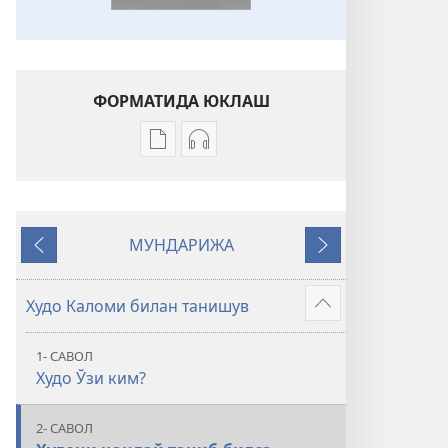
ФОРМАТИДА ЮКЛАШ
Электрон
Аудио
шаклдаги
ёзувларни
адабиётларни
юклаш
юклаб
усуллари
МУНДАРИЖА
олиш
Муқаддас
Орқага
Кейингиси
вариантлари
Китоб
Муқаддас
—
Худо Каломи билан танишув
Батафсил
Китоб
Янги
—
дунё
1- САВОЛ
Янги
таржимаси
Худо Ўзи ким?
дунё
таржимаси
2- САВОЛ