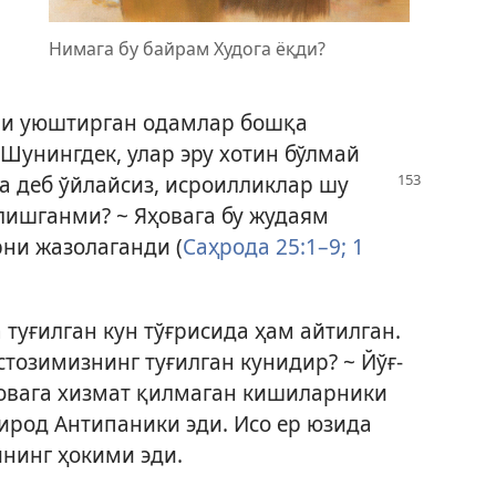
Нимага бу байрам Худога ёқди?
и уюштирган одамлар бошқа
Шунингдек, улар эру хотин бўлмай
а деб ўйлайсиз,
исроилликлар шу
лишганми? ~ Яҳовага бу жудаям
ни жазолаганди (
Саҳрода 25:1–9;
1
туғилган кун тўғрисида ҳам айтилган.
стозимизнинг туғилган кунидир? ~ Йўғ-
Яҳовага хизмат қилмаган кишиларники
Ҳирод Антипаники эди. Исо ер юзида
нинг ҳокими эди.