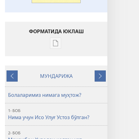
ФОРМАТИДА ЮКЛАШ
Электрон
шаклдаги
адабиётларни
юклаб
МУНДАРИЖА
олиш
Орқага
Кейингиси
вариантлари
Улуғ
Болаларимиз нимага муҳтож?
Устозга
қулоқ
1- БОБ
солинг
Нима учун Исо Улуғ Устоз бўлган?
2- БОБ