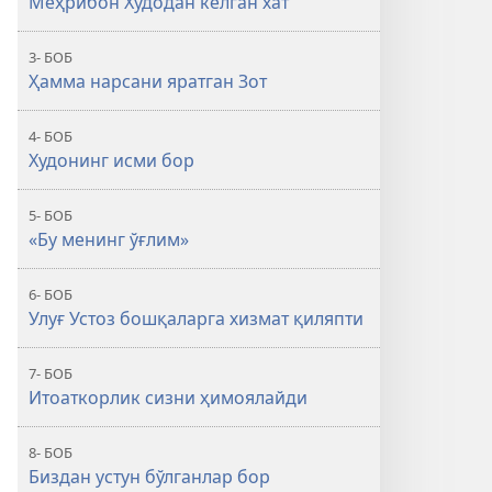
Меҳрибон Худодан келган хат
3- БОБ
Ҳамма нарсани яратган Зот
4- БОБ
Худонинг исми бор
5- БОБ
«Бу менинг ўғлим»
6- БОБ
Улуғ Устоз бошқаларга хизмат қиляпти
7- БОБ
Итоаткорлик сизни ҳимоялайди
8- БОБ
Биздан устун бўлганлар бор