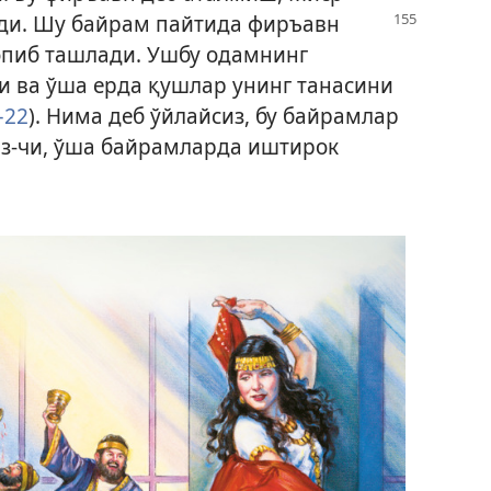
эди. Шу байрам пайтида
фиръавн
пиб ташлади. Ушбу одамнинг
и ва ўша ерда қушлар унинг танасини
–22
). Нима деб ўйлайсиз, бу байрамлар
из-чи, ўша байрамларда иштирок