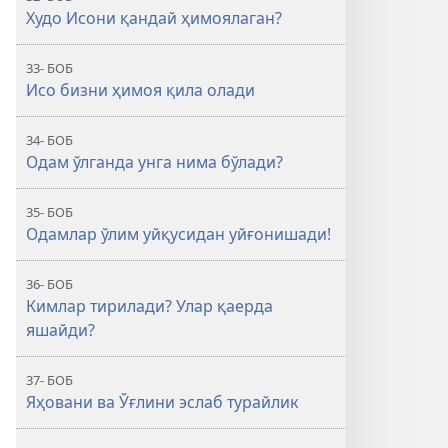
Худо Исони қандай ҳимоялаган?
33- БОБ
Исо бизни ҳимоя қила олади
34- БОБ
Одам ўлганда унга нима бўлади?
35- БОБ
Одамлар ўлим уйқусидан уйғонишади!
36- БОБ
Кимлар тирилади? Улар қаерда
яшайди?
37- БОБ
Яҳовани ва Ўғлини эслаб турайлик