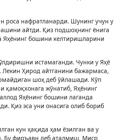
н роса нафратланарди. Шунинг учун у
рашини айтди. Қиз подшоҳнинг ёнига
да Яҳёнинг бошини келтиришларини
ўлдиришни истамаганди. Чунки у Яҳё
. Лекин Ҳирод айтганини бажармаса,
рмайдиган шоҳ деб ўйлашади. Кўп
и қамоқхонага жўнатиб, Яҳёнинг
аллод Яҳёнинг бошини лаганда
рди. Қиз эса уни онасига олиб бориб
лган кун ҳақида ҳам ёзилган ва у
. Бу фиръавн деб аталмиш, Миср