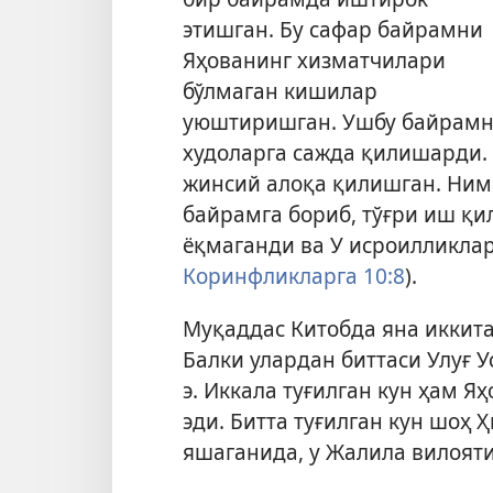
этишган. Бу сафар байрамни
Яҳованинг хизматчилари
бўлмаган кишилар
уюштиришган. Ушбу байрамн
худоларга сажда қилишарди. 
жинсий алоқа қилишган. Ним
байрамга бориб, тўғри иш қи
ёқмаганди ва У исроилликлар
Коринфликларга 10:8
).
Муқаддас Китобда яна иккита 
Балки улардан биттаси Улуғ У
э. Иккала туғилган кун ҳам 
эди. Битта туғилган кун шоҳ 
яшаганида, у Жалила вилояти