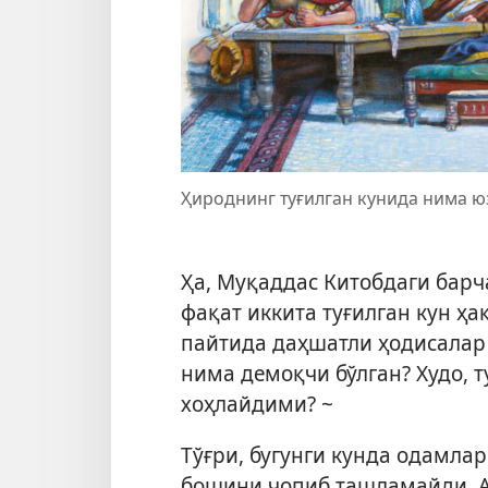
Ҳироднинг туғилган кунида нима ю
Ҳа, Муқаддас Китобдаги барч
фақат иккита туғилган кун ҳ
пайтида даҳшатли ҳодисалар ю
нима демоқчи бўлган? Худо,
хоҳлайдими? ~
Тўғри, бугунги кунда одамл
бошини чопиб ташламайди. А