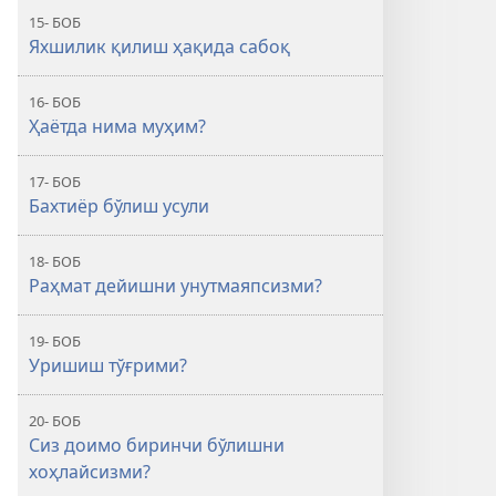
15- БОБ
Яхшилик қилиш ҳақида сабоқ
16- БОБ
Ҳаётда нима муҳим?
17- БОБ
Бахтиёр бўлиш усули
18- БОБ
Раҳмат дейишни унутмаяпсизми?
19- БОБ
Уришиш тўғрими?
20- БОБ
Сиз доимо биринчи бўлишни
хоҳлайсизми?