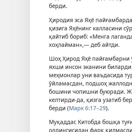
берди.
Ҳиродия эса Яҳё пайғамбарда
қизига Яҳёнинг калласини сў
қайтиб бориб: «Менга лаган
хоҳлайман»,— деб айтди.
Шоҳ Ҳирод Яҳё пайғамбарни 
яхши инсон эканини биларди
меҳмонлар уни ваъдасида ту
ўйламасдан, подшоҳ жаллодн
бошини чопишни буюради. Ж
келтирди-да, қизга узатиб бе
берди (
Марк 6:17–29
).
Муқаддас Китобда бошқа туғи
олдингисидан фарқ қилмасди