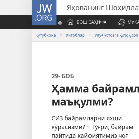
JW.ORG
Яҳованинг Шоҳидл
БОШ САҲИФА
МУҚ
Кутубхона
Китоблар
Улуғ Устозга қулоқ со
29- БОБ
Ҳамма байрамл
маъқулми?
СИЗ байрамларни яхши
кўрасизми? ~ Тўғри, байрам
пайтида кайфиятимиз чоғ