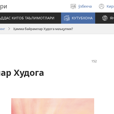
ари
ўзбекча
Ки
Тилни
(я
танланг
ой
АДДАС КИТОБ ТАЪЛИМОТЛАРИ
КУТУБХОНА
Я
оч
линг
Ҳамма байрамлар Худога маъқулми?
ар Худога