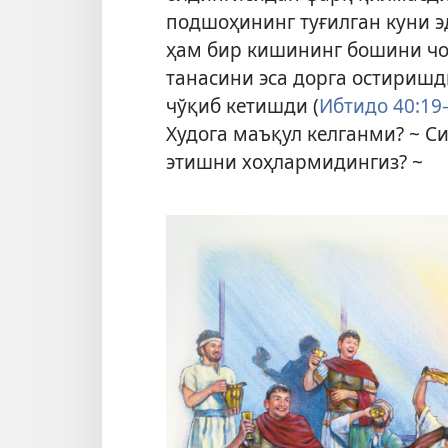
подшоҳининг туғилган куни 
ҳам бир кишининг бошини чо
танасини эса дорга остиришд
чўқиб кетишди (
Ибтидо 40:19
Худога маъқул келганми? ~ С
этишни хоҳлармидингиз? ~