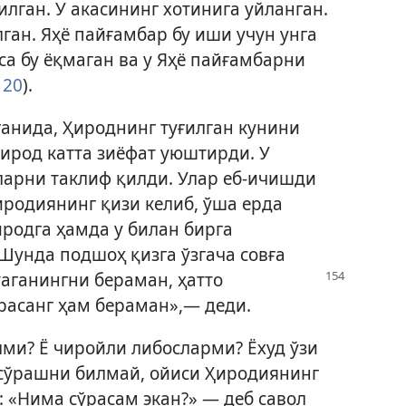
лган. У акасининг хотинига уйланган.
ган. Яҳё пайғамбар бу иши учун унга
са бу ёқмаган ва у Яҳё пайғамбарни
 20
).
анида, Ҳироднинг туғилган кунини
ирод катта зиёфат уюштирди. У
ларни таклиф қилди. Улар еб-ичишди
родиянинг қизи келиб, ўша ерда
иродга ҳамда у билан бирга
Шунда подшоҳ қизга ўзгача совға
стаганингни
бераман, ҳатто
асанг ҳам бераман»,— деди.
лми? Ё чиройли либосларми? Ёхуд ўзи
 сўрашни билмай, ойиси Ҳиродиянинг
: «Нима сўрасам экан?» — деб савол