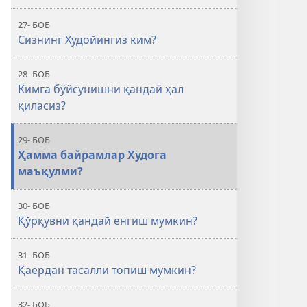
27- БОБ
Сизнинг Худойингиз ким?
28- БОБ
Кимга бўйсунишни қандай ҳал
қиласиз?
29- БОБ
Ҳамма байрамлар Худога
маъқулми?
30- БОБ
Қўрқувни қандай енгиш мумкин?
31- БОБ
Қаердан тасалли топиш мумкин?
32- БОБ