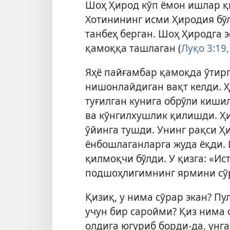
Шоҳ Ҳирод кўп ёмон ишлар қи
Хотинининг исми Ҳиродия бўл
танбеҳ берган. Шоҳ Ҳиродга э
қамоққа ташлаган (
Луқо 3:19,
Яҳё пайғамбар қамоқда ўтирг
нишонлайдиган вақт келди. Ҳ
туғилган кунига обрўли киши
ва кўнгилхушлик қилишди. Ҳи
ўйинга тушди. Унинг рақси Ҳ
ёнбошлаганларга жуда ёқди. 
қилмоқчи бўлди. У қизга: «И
подшоҳлигимнинг ярмини сўр
Қизиқ, у нима сўрар экан? Пу
учун бир саройми? Қиз нима
олдига югуриб борди-да, унга