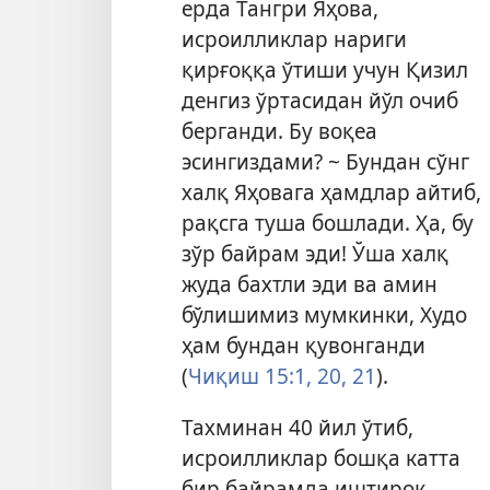
ерда Тангри Яҳова,
исроилликлар нариги
қирғоққа ўтиши учун Қизил
денгиз ўртасидан йўл очиб
берганди. Бу воқеа
эсингиздами? ~ Бундан сўнг
халқ Яҳовага ҳамдлар айтиб,
рақсга туша бошлади. Ҳа, бу
зўр байрам эди! Ўша халқ
жуда бахтли эди ва амин
бўлишимиз мумкинки, Худо
ҳам бундан қувонганди
(
Чиқиш 15:1,
20, 21
).
Тахминан 40 йил ўтиб,
исроилликлар бошқа катта
бир байрамда иштирок