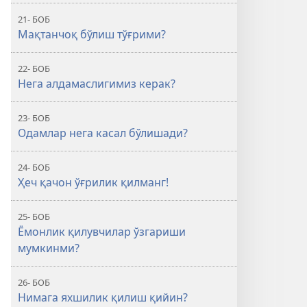
21- БОБ
Мақтанчоқ бўлиш тўғрими?
22- БОБ
Нега алдамаслигимиз керак?
23- БОБ
Одамлар нега касал бўлишади?
24- БОБ
Ҳеч қачон ўғрилик қилманг!
25- БОБ
Ёмонлик қилувчилар ўзгариши
мумкинми?
26- БОБ
Нимага яхшилик қилиш қийин?