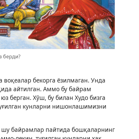
з берди?
а воқеалар бекорга ёзилмаган. Унда
ақида айтилган. Аммо бу байрам
з берган. Хўш, бу билан Худо бизга
 туғилган кунларни нишонлашимизни
ар шу байрамлар пайтида бошқаларнинг
ммо-лекин, туғилган кунларни ҳақ