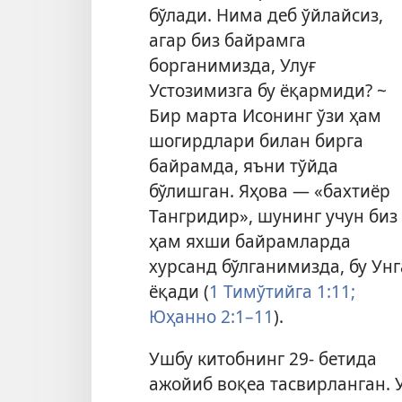
бўлади. Нима деб ўйлайсиз,
агар биз байрамга
борганимизда, Улуғ
Устозимизга бу ёқармиди? ~
Бир марта Исонинг ўзи ҳам
шогирдлари билан бирга
байрамда, яъни тўйда
бўлишган. Яҳова — «бахтиёр
Тангридир», шунинг учун биз
ҳам яхши байрамларда
хурсанд бўлганимизда, бу Унг
ёқади (
1 Тимўтийга 1:11;
Юҳанно 2:1–11
).
Ушбу китобнинг 29- бетида
ажойиб воқеа тасвирланган. 