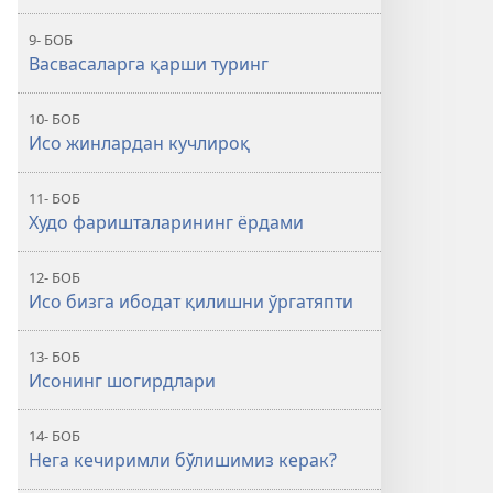
9- БОБ
Васвасаларга қарши туринг
10- БОБ
Исо жинлардан кучлироқ
11- БОБ
Худо фаришталарининг ёрдами
12- БОБ
Исо бизга ибодат қилишни ўргатяпти
13- БОБ
Исонинг шогирдлари
14- БОБ
Нега кечиримли бўлишимиз керак?