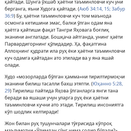
қайтади. Шунга ўхшаб ҳаётни таъминловчи куч уни
берганга, яъни Худога қайтади. (
Аюб 34:14, 15;
Забур
36:9
) Бу, ҳаётни таъминловчи куч том маънода
осмонга кетишини эмас, балки ўлган одам яна
ҳаётга қайтиши фақат Тангри Яҳовага боғлиқ
эканини англатади. Бошқача айтганда, унинг ҳаёти
Парвардигорнинг қўлидадир. Ҳа, фақатгина
Аллоҳнинг қудрати ила руҳ ёки ҳаётни таъминловчи
куч одамга қайтадан ато этилади ва у яна яшай
олади.
Худо «мозорларда бўлган ҳамма»ни тирилтирмоқчи
эканини билиш тасалли бахш этяпти. (
Юҳанно 5:28,
29
) Тирилиш пайтида Яҳова ўлганларга янги тана
беради ва яшаши учун уларга руҳ ёки ҳаётни
таъминловчи кучни ато этади. Тирилиш инсониятга
кўп шодлик келтиради!
Жон билан руҳ тушунчалари тўғрисида кўпроқ
маълумотни «Ўлимдан сўнг нима содир бўлади?»