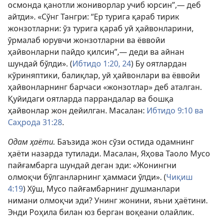
осмонда қанотли жониворлар учиб юрсин”,— деб
айтди». «Сўнг Тангри: “Ер турига қараб тирик
жонзотларни: ўз турига қараб уй ҳайвонларини,
ўрмалаб юрувчи жонзотларни ва ёввойи
ҳайвонларни пайдо қилсин”,— деди ва айнан
шундай бўлди». (
Ибтидо 1:20,
24
) Бу оятлардан
кўриняптики, балиқлар, уй ҳайвонлари ва ёввойи
ҳайвонларнинг барчаси «жонзотлар» деб аталган.
Қуйидаги оятларда паррандалар ва бошқа
ҳайвонлар жон дейилган. Масалан:
Ибтидо 9:10 ва
Саҳрода 31:28
.
Одам ҳаёти.
Баъзида жон сўзи остида одамнинг
ҳаёти назарда тутилади. Масалан, Яҳова Таоло Мусо
пайғамбарга шундай деган эди: «Жонингни
олмоқчи бўлганларнинг ҳаммаси ўлди». (
Чиқиш
4:19
) Хўш, Мусо пайғамбарнинг душманлари
нимани олмоқчи эди? Унинг жонини, яъни ҳаётини.
Энди Роҳила билан юз берган воқеани олайлик.