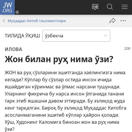
JW.ORG
Кириш
(янги
Сайтнинг
JW.ORG
МЕ
ойнада
тилини
бўйича
КЎ
Муқаддас Китоб таълимотлари
очилади)
ўзгартириш
излаш
ТИЛИДА ЎҚИШ
ИЛОВА
Жон билан руҳ нима ўзи?
ЖОН ва руҳ сўзларини эшитганда хаёлингизга нима
келади? Кўплар бу сўзлар остида инсон ичида
яшайдиган кўринмас ва ўлмас нарсани тушунади.
Уларнинг фикрича бу нарса инсон ўлганида танани
тарк этиб яшашни давом эттиради. Бу эътиқод жуда
кенг тарқалган. Бироқ бу эътиқод Муқаддас Китобга
асосланмаганини эшитиб кўплар ҳайрон қолади.
Хўш, Худонинг Каломига биноан жон ва руҳ нима
ўзи?