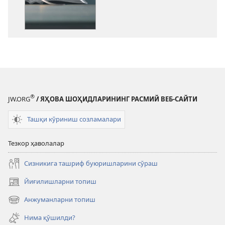
олиш
вариантлари
Муқаддас
Китоб
таълимотлари
®
JW.ORG
/ ЯҲОВА ШОҲИДЛАРИНИНГ РАСМИЙ ВЕБ-САЙТИ
Ташқи кўриниш созламалари
Тезкор ҳаволалар
Сизникига ташриф буюришларини сўраш
Йиғилишларни топиш
(янги
ойнада
Анжуманларни топиш
(янги
очилади)
ойнада
Нима қўшилди?
очилади)