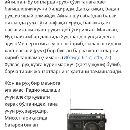
айтилган. Бу оятларда «руҳ» сўзи танага ҳаёт
бағишловчи кучни билдиради. Дарҳақиқат, бадан
руҳсиз яшай олмайди. Айнан шу сабабдан баъзи
оятларда
руах
сўзи нафақат «руҳ», балки «ҳаёт
нафаси» ёки «ҳаёт руҳи» деб ўгирилган. Масалан,
Нуҳ пайғамбар даврида Худованд шундай деган
эди: «Мен ер юзига тўфон юбориб, фалак остидаги
ҳаёт нафаси [
руах
] бор бўлган барча жонзотларни
қириб ташламоқчиман». (
Ибтидо 6:17;
7:15,
22
)
Хуллас, руҳ кўзга кўринмас куч (ҳаёт учқуни) бўлиб,
барча тирик жонзотларнинг ҳаётини таъминлайди.
Жон ва руҳ бир маънога
эга эмас. Радио ишлаши
учун электр қуввати
керак бўлганидек, тана
учун руҳ зарурдир.
Мисол тариқасида
батарея билан