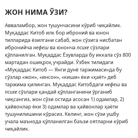
ЖОН НИМА ЎЗИ?
Авваламбор, жон тушунчасини кўриб чиқайлик.
Муқаддас Китоб илк бор иброний ва юнон
тилларида ёзилгани сабаб, жон сўзига нисбатан
ибронийча
нефеш
ва юнонча
психе
сўзлари
қўлланилган. Муқаддас Ёзувларда бу иккала сўз 800
мартадан ошиқроқ учрайди. Ўзбек тилидаги
«Муқаддас Китоб — Янги дунё таржимаси»да бу
сўзлар «жон», «инсон», «киши» ёки «ҳаёт» деб
таржима қилинган. Муқаддас Китобдаги
нефеш
ва
психе
сўзлари қандай қўлланганини ўрганиб
чиқсангиз, жон сўзи остида асосан 1) одамлар, 2)
ҳайвонлар ёки 3) одамлар ва ҳайвонлар ҳаёти
тушунилишини кўрасиз. Келинг, жон сўзи ушбу
учала маънода қўлланилган баъзи оятларни кўриб
чиқайлик.