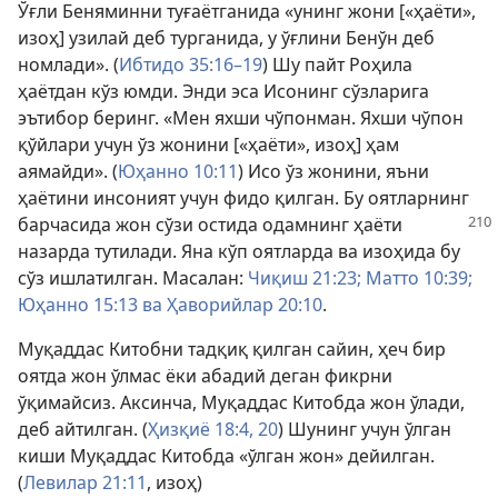
Ўғли Беняминни туғаётганида «унинг жони [«ҳаёти»,
изоҳ] узилай деб турганида, у ўғлини Бенўн деб
номлади». (
Ибтидо 35:16–19
) Шу пайт Роҳила
ҳаётдан кўз юмди. Энди эса Исонинг сўзларига
эътибор беринг. «Мен яхши чўпонман. Яхши чўпон
қўйлари учун ўз жонини [«ҳаёти», изоҳ] ҳам
аямайди». (
Юҳанно 10:11
) Исо ўз жонини, яъни
ҳаётини инсоният учун фидо қилган. Бу оятларнинг
барчасида жон сўзи
остида одамнинг ҳаёти
назарда тутилади. Яна кўп оятларда ва изоҳида бу
сўз ишлатилган. Масалан:
Чиқиш 21:23;
Матто 10:39;
Юҳанно 15:13 ва
Ҳаворийлар 20:10
.
Муқаддас Китобни тадқиқ қилган сайин, ҳеч бир
оятда жон ўлмас ёки абадий деган фикрни
ўқимайсиз. Аксинча, Муқаддас Китобда жон ўлади,
деб айтилган. (
Ҳизқиё 18:4,
20
) Шунинг учун ўлган
киши Муқаддас Китобда «ўлган жон» дейилган.
(
Левилар 21:11
, изоҳ)