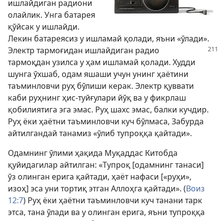
ишлайдиган радиони
олайлик. Унга батарея
қўйсак у ишлайди.
Лекин батареясиз у ишламай қолади, яъни «ўлади».
Электр тармоғидан ишлайдиган
радио
тармоқдан узилса у ҳам ишламай қолади. Худди
шунга ўхшаб, одам яшаши учун унинг ҳаётини
таъминловчи руҳ бўлиши керак. Электр қуввати
каби руҳнинг ҳис-туйғулари йўқ ва у фикрлаш
қобилиятига эга эмас. Руҳ шахс эмас, балки кучдир.
Руҳ ёки ҳаётни таъминловчи куч бўлмаса, Забурда
айтилгандай танамиз «ўлиб тупроққа қайтади».
Одамнинг ўлими ҳақида Муқаддас Китобда
қуйидагилар айтилган: «Тупроқ [одамнинг танаси]
ўз олинган ерига қайтади, ҳаёт нафаси [«руҳи»,
изоҳ] эса уни тортиқ этган Аллоҳга қайтади». (
Воиз
12:7
) Руҳ ёки ҳаётни таъминловчи куч танани тарк
этса, тана ўлади ва у олинган ерига, яъни тупроққа