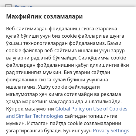
Видеолар
Махфийлик созламалари
Излаш
Веб-сайтимиздан фойдаланиш сизга етарлича
Давлат амалдорлари учун маълумот
қулай бўлиши учун биз cookie файллари ва шунга
Ёрдам
ўхшаш технологиялардан фойдаланамиз. Баъзи
cookie файллар веб-сайтимиз ишлаши учун зарур
Хайр-эҳсон
ва уларни рад этиб бўлмайди. Сиз қўшимча cookie
(янги
ойнада
файллардан фойдаланишни қабул қилишингиз ёки
очилади)
Қўриқчи минорасининг ОНЛАЙН КУТУБХОНАСИ™
рад этишингиз мумкин. Биз уларни сайтдан
(янги
фойдаланиш сизга қулай бўлиши учунгина
ойнада
®
JW Hub
очилади)
ишалатамиз. Ушбу cookie файллардаги
(янги
маълумотлар ҳеч кимга сотилмайди ва реклама
ойнада
«Watchtower Library» кутубхонаси
очилади)
ҳамда маркетинг мақсадларида ишлатилмайди.
Кўпроқ маълумотни
Global Policy on Use of Cookies
and Similar Technologies
сайтидан топишингиз
мумкин. Исталган пайтда cookie созламаларини
Copyright
© 2026 Watch Tower Bible and Tract Society of Pennsylvania.
ўзгартирсангиз бўлади. Бунинг учун
Privacy Settings
ФОЙДАЛАНИШ ШАРТЛАРИ
|
МАХФИЙЛИК СИЁСАТИ
|