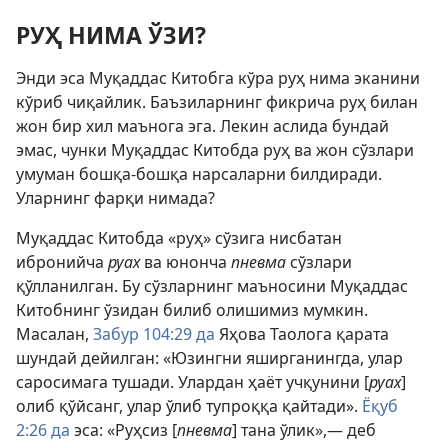
РУҲ НИМА ЎЗИ?
Энди эса Муқаддас Китобга кўра руҳ нима эканини
кўриб чиқайлик. Баъзиларнинг фикрича руҳ билан
жон бир хил маънога эга. Лекин аслида бундай
эмас, чунки Муқаддас Китобда руҳ ва жон сўзлари
умуман бошқа-бошқа нарсаларни билдиради.
Уларнинг фарқи нимада?
Муқаддас Китобда «руҳ» сўзига нисбатан
ибронийча
руах
ва юнонча
пневма
сўзлари
қўлланилган. Бу сўзларнинг маъносини Муқаддас
Китобнинг ўзидан билиб олишимиз мумкин.
Масалан,
Забур 104:29 да
Яҳова Таолога қарата
шундай дейилган: «Юзингни яширганингда, улар
саросимага тушади. Улардан ҳаёт учқунини [
руах
]
олиб қўйсанг, улар ўлиб тупроққа қайтади».
Ёқуб
2:26 да
эса: «Руҳсиз [
пневма
] тана ўлик»,— деб