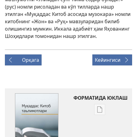
(рус) номли рисоладан ва кўп тилларда нашр
этилган «Муқаддас Китоб асосида музокара» номли
китобнинг «Жон» ва «Руҳ» мавзуларидан билиб
олишингиз мумкин. Иккала адабиёт ҳам Яҳованинг
Шоҳидлари томонидан нашр этилган.
Орқага
Кейингиси
ФОРМАТИДА ЮКЛАШ
Электрон
шаклдаги
адабиётларни
юклаб