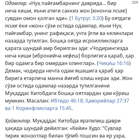
Одамлар.
«Нуҳ пайғамбарнинг даврида... бир
неча киши, яъни атиги саккиз жон [юнонча
психе
]
сувдан омон қолган эди». (
1 Бутрус 3:20
) Бу оятдаги
психе
ёки «жон» сўзи остида одамлар, яъни Нуҳ
пайғамбар, унинг рафиқаси, учта ўғли ва келинлари
назарда тутилган. Бошқа оятда исроилликларга
қарата шундай амр берилган эди: «Чодирингизда
неча киши [ибронийча
нефеш
] борлигига қараб, ҳар
бир одамга бир омирдан олинглар». (
Чиқиш 16:16
)
Демак, чодирда нечта одам яшашига қараб ҳар
бирига етарлича манна йиғиб олиш керак эди. Жон
сўзи остида одамлар назарда тутилганини
Муқаддас Китобдаги бошқа оятлардан ҳам кўриш
мумкин. Масалан:
Ибтидо 46:18;
Ҳаворийлар 27:37
ва
1 Коринфликларга 15:45
.
Ҳайвонлар.
Муқаддас Китобда яратилиш даври
ҳақида шундай дейилган: «Кейин Худо: “Сувлар
тирик жонзотлар билан тўлиб-тошсин ва ер узра,