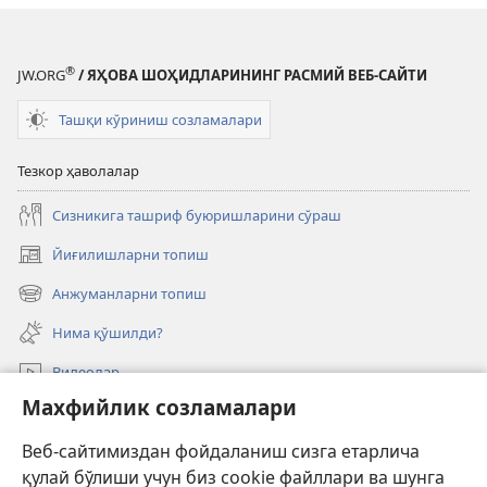
®
JW.ORG
/ ЯҲОВА ШОҲИДЛАРИНИНГ РАСМИЙ ВЕБ-САЙТИ
Ташқи кўриниш созламалари
Тезкор ҳаволалар
Сизникига ташриф буюришларини сўраш
Йиғилишларни топиш
(янги
ойнада
Анжуманларни топиш
(янги
очилади)
ойнада
Нима қўшилди?
очилади)
Видеолар
Махфийлик созламалари
Излаш
Веб-сайтимиздан фойдаланиш сизга етарлича
Давлат амалдорлари учун маълумот
қулай бўлиши учун биз cookie файллари ва шунга