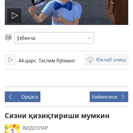
Видеони
ижро
Тилни
танлаш
этиш
Юклаб олиш
44-дарс. Таслим бўлманг
Тинглаш
Видео
ёзувларни
юклаш
усуллари
Орқага
Кейингиси
Сизни қизиқтириши мумкин
ВИДЕОЛАР