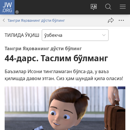
JW.ORG
Кириш
(янги
Сайтнинг
JW.ORG
МЕ
ойнада
тилини
бўйича
КЎ
Тангри Яҳованинг дўсти бўлинг
очилади)
ўзгартириш
излаш
ТИЛИДА ЎҚИШ
Тангри Яҳованинг дўсти бўлинг
44-дарс. Таслим бўлманг
Баъзилар Исони тингламаган бўлса-да, у ваъз
қилишда давом этган. Сиз ҳам шундай қила оласиз!