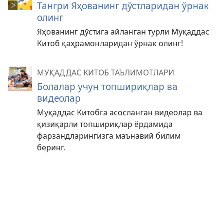
Тангри Яҳованинг дўстларидан ўрнак
олинг
Яҳованинг дўстига айланган турли Муқаддас
Китоб қаҳрамонларидан ўрнак олинг!
МУҚАДДАС КИТОБ ТАЪЛИМОТЛАРИ
Болалар учун топшириқлар ва
видеолар
Муқаддас Китобга асосланган видеолар ва
қизиқарли топшириқлар ёрдамида
фарзандларингизга маънавий билим
беринг.