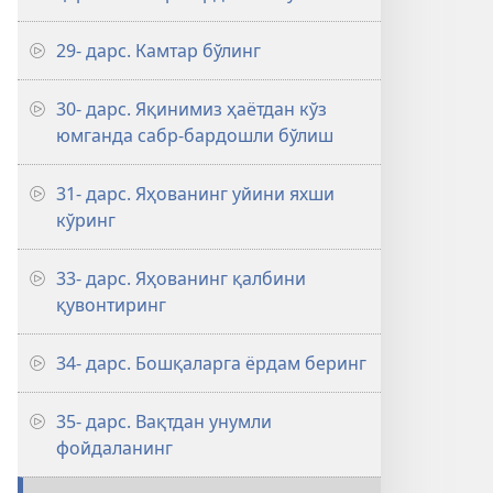
29- дарс. Камтар бўлинг
30- дарс. Яқинимиз ҳаётдан кўз
юмганда сабр-бардошли бўлиш
31- дарс. Яҳованинг уйини яхши
кўринг
33- дарс. Яҳованинг қалбини
қувонтиринг
34- дарс. Бошқаларга ёрдам беринг
35- дарс. Вақтдан унумли
фойдаланинг