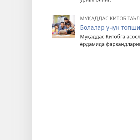
МУҚАДДАС КИТОБ ТАЪ
Болалар учун топши
Муқаддас Китобга асос
ёрдамида фарзандларин