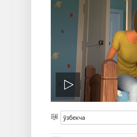
Видеони
ижро
Тилни
танлаш