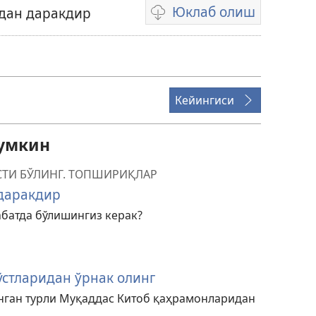
Юклаб олиш
идан даракдир
Видео
ёзувларни
юклаш
усуллари
Кейингиси
умкин
СТИ БЎЛИНГ. ТОПШИРИҚЛАР
 даракдир
абатда бўлишингиз керак?
ўстларидан ўрнак олинг
анган турли Муқаддас Китоб қаҳрамонларидан