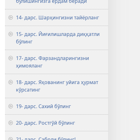
бўлишингизга ёрдам беради
14- дарс. Шарҳингизни тайёрланг
15- дарс. Йиғилишларда диққатли
бўлинг
17- дарс. Фарзандларингизни
ҳимояланг
18- дарс. Яҳованинг уйига ҳурмат
кўрсатинг
19- дарс. Сахий бўлинг
20- дарс. Ростгўй бўлинг
21- дарс. Сабрли бўлинг!