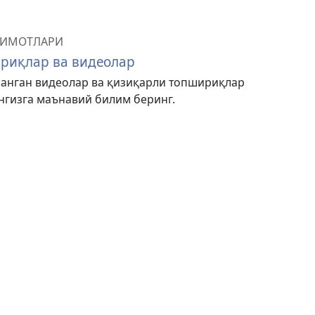
ЛИМОТЛАРИ
риқлар ва видеолар
ланган видеолар ва қизиқарли топшириқлар
гизга маънавий билим беринг.