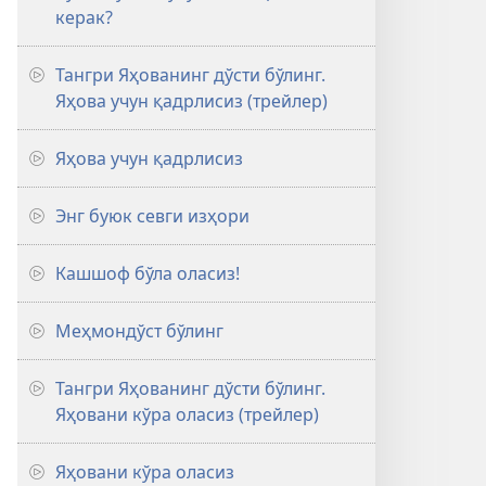
керак?
Тангри Яҳованинг дўсти бўлинг.
Яҳова учун қадрлисиз (трейлер)
Яҳова учун қадрлисиз
Энг буюк севги изҳори
Кашшоф бўла оласиз!
Меҳмондўст бўлинг
Тангри Яҳованинг дўсти бўлинг.
Яҳовани кўра оласиз (трейлер)
Яҳовани кўра оласиз