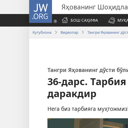
JW.ORG
Яҳованинг Шоҳидл
БОШ САҲИФА
МУҚ
Кутубхона
Видеолар
Тангри Яҳованинг дўс
Тангри Яҳованинг дўсти бўл
36-дарс. Тарби
даракдир
Нега биз тарбияга муҳтожмиз