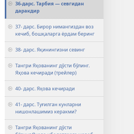
36-дарс. Тарбия — севгидан
даракдир
37- дарс. Бирор нимангиздан воз
кечиб, бошқаларга ёрдам беринг
38- дарс. Яқинингизни севинг
Тангри Яҳованинг дўсти бўлинг.
Яҳова кечиради (трейлер)
40- дарс. Яҳова кечиради
41- дарс. Туғилган кунларни
нишонлашимиз керакми?
Тангри Яҳованинг дўсти