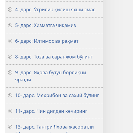
4- дарс: Ўғрилик қилиш яхши эмас
5- дарс: Хизматга чиқамиз
6- дарс: Илтимос ва раҳмат
8- дарс: Тоза ва саранжом бўлинг
9- дарс. Яҳова бутун борлиқни
яратди
10- дарс. Меҳрибон ва сахий бўлинг
11- дарс. Чин дилдан кечиринг
13- дарс. Тангри Яҳова жасоратли