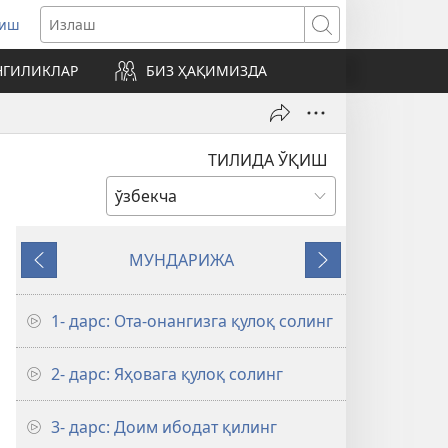
риш
нги
Излаш
нада
НГИЛИКЛАР
БИЗ ҲАҚИМИЗДА
илади)
ТИЛИДА ЎҚИШ
МУНДАРИЖА
Орқага
Кейингиси
1- дарс: Ота-онангизга қулоқ солинг
2- дарс: Яҳовага қулоқ солинг
3- дарс: Доим ибодат қилинг