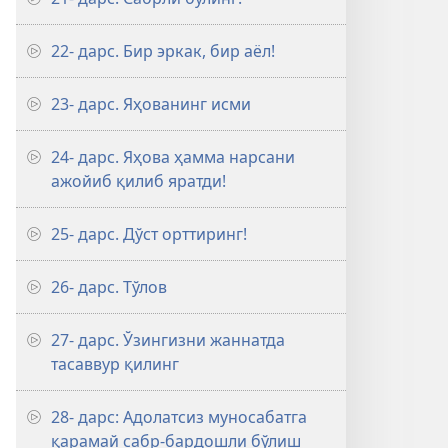
22- дарс. Бир эркак, бир аёл!
23- дарс. Яҳованинг исми
24- дарс. Яҳова ҳамма нарсани
ажойиб қилиб яратди!
25- дарс. Дўст орттиринг!
26- дарс. Тўлов
27- дарс. Ўзингизни жаннатда
тасаввур қилинг
28- дарс: Адолатсиз муносабатга
қарамай сабр-бардошли бўлиш