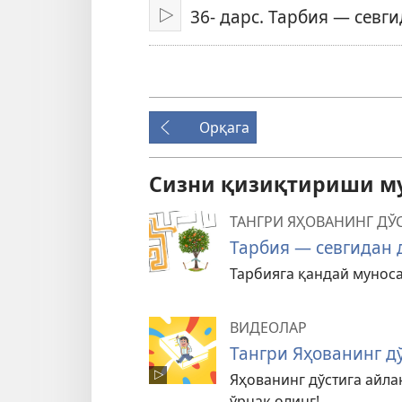
этиш
36- дарс. Тарбия — севг
Тинглаш
Орқага
Сизни қизиқтириши м
ТАНГРИ ЯҲОВАНИНГ ДЎ
Тарбия — севгидан
Тарбияга қандай мунос
ВИДЕОЛАР
Тангри Яҳованинг д
Яҳованинг дўстига айл
ўрнак олинг!