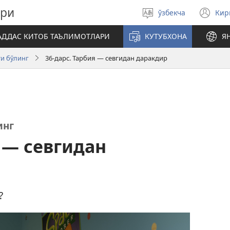
ари
ўзбекча
Ки
Тилни
(я
танланг
ой
АДДАС КИТОБ ТАЪЛИМОТЛАРИ
КУТУБХОНА
Я
оч
ти бўлинг
36-дарс. Тарбия — севгидан даракдир
инг
я — севгидан
?