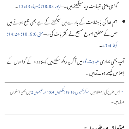
گواہی یعنی شہادت دینا سیکھتے ہیں۔—‏
زبور 83:‏18؛‏
یسعیاہ 43:‏12
‏۔‏
ہم خدا کی بادشاہت کے بارے میں سیکھنے کے لیے بھی جمع ہوتے ہیں
جس کے متعلق یسوع مسیح نے اکثر بات کی۔—‏
متی 6:‏9، 10؛‏
24:‏14؛‏
لُوقا 4:‏43
‏۔‏
آپ بھی ہماری
عبادت گاہ
میں آ کر یہ دیکھ سکتے ہیں کہ یہوواہ کے گواہوں کے
اِجلاس کیسے ہوتے ہیں۔‏
اِس طرح کی اِصطلا‌حیں
1-‏کُرنتھیوں 16:‏19؛‏
کُلسّیوں 4:‏15 اور
فلیمون 2
میں بھی اِستعمال
a
ہوئی ہیں۔‏
متعلقہ موضوعات