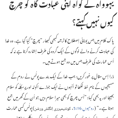
یہوواہ کے گواہ اپنی عبادت گاہ کو چرچ
کیوں نہیں کہتے؟‏
پاک کلام میں جس یونانی اِصطلا‌ح کا ترجمہ کبھی کبھار ”‏چرچ“‏ کِیا گیا ہے، وہ خدا
کی عبادت کرنے والے لوگوں کے ایک گروہ کی طرف اِشارہ کرتا ہے نہ کہ
اُس عمارت کی طرف جس میں وہ جمع ہوتے ہیں۔‏
ذرا اِس مثال پر غور کریں:‏ جب خدا کے ایک بندے پولُس نے روم کے
مسیحیوں کے نام خط لکھا تو اُنہوں نے ایک جوڑے اکوِلہ اور پرِسکِلّہ کو سلام
بھیجا اور یہ بھی کہا:‏ ”‏اُس چرچ کو بھی میرا سلام دیں جو اُن کے گھر میں جمع
ہوتا ہے۔“‏ (‏
رومیوں 16:‏5
‏،
‏)‏ پولُس کسی عمارت
کونٹیمپرری
اِنگلش
ورشن
کو سلام دینے کی بات نہیں کر رہے تھے بلکہ وہ اُن لوگوں یا کلیسیا (‏یعنی