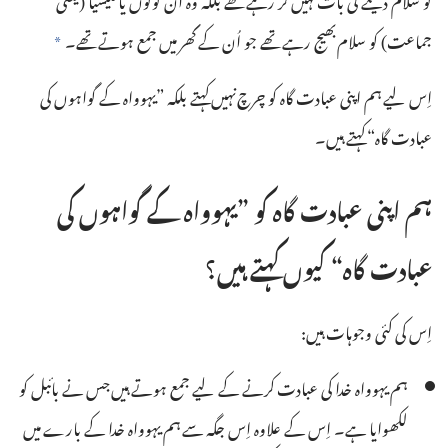
جماعت)‏ کو سلام بھیج رہے تھے جو اُن کے گھر میں جمع ہوتے تھے۔‏
a
اِس لیے ہم اپنی عبادت گاہ کو چرچ نہیں کہتے بلکہ ”‏یہوواہ کے گواہوں کی
عبادت گاہ“‏ کہتے ہیں۔‏
ہم اپنی عبادت گاہ کو ”‏یہوواہ کے گواہوں کی
عبادت گاہ“‏ کیوں کہتے ہیں؟‏
اِس کی کئی وجوہات ہیں:‏
ہم یہوواہ خدا کی عبادت کرنے کے لیے جمع ہوتے ہیں جس نے بائبل کو
لکھوایا ہے۔ اِس کے علاوہ اِس جگہ سے ہم یہوواہ خدا کے بارے میں