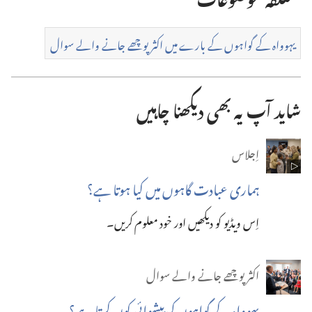
یہوواہ کے گواہوں کے بارے میں اکثر پوچھے جانے والے سوال
شاید آپ یہ بھی دیکھنا چاہیں
اِجلاس
ہماری عبادت گاہوں میں کیا ہوتا ہے؟‏
اِس ویڈیو کو دیکھیں اور خود معلوم کریں۔‏
اکثر پوچھے جانے والے سوال
یہوواہ کے گواہوں کی پیشوائی کون کرتا ہے؟‏