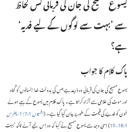
یسوع مسیح کی جان کی قربانی کس لحاظ
سے ’‏بہت سے لوگوں کے لیے فدیہ‘‏
ہے؟‏
پاک کلام کا جواب
یسوع مسیح کی جان کی قربانی وہ ذریعہ ہے جس کی بدولت خدا اِنسانوں کو گُناہ
اور موت کی غلامی سے آزاد کراتا ہے۔ پاک کلام میں یسوع کے بہے ہوئے
خون کو فدیے کی قیمت کے طور پر بیان کِیا گیا ہے۔ (‏
اِفسیوں
‏:‏
‏؛‏
‏-‏پطرس
1
7
1
‏:‏
‏،
‏)‏ اِسی وجہ سے یسوع مسیح نے کہا کہ وہ اِس لیے آئے تاکہ ’‏بہت
19
18
1