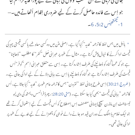
جو اِس سے فائدہ حاصل کرنے کے لیے ضروری اِقدام اُٹھاتے ہیں۔—‏
‏-‏تیمُتھیُس
‏:‏
‏،
‏۔‏
6
5
2
1
بائبل میں جس لفظ کا ترجمہ ”‏فدیہ“‏ کِیا گیا ہے، اصلی متن میں وہ کسی معاوضے یا کسی قیمتی چیز کی
a
قیمت ادا کرنے کا خیال پیش کرتا ہے۔ مثال کے طور پر عبرانی فعل ”‏کفر“‏ کا مطلب ”‏ڈھانپنا“‏
ہے جو کہ عموماً گُناہ کو ڈھانپنے کی طرف اِشارہ کرتا ہے۔ اِسی سے متعلق عبرانی اِسم ”‏کوفر“‏اُس
قیمت کی طرف اِشارہ کرتا ہے جو گُناہ کو ڈھانپنے یا اِس سے رِہائی دِلانے کے لیے ادا کی جاتی ہے۔
(‏
خروج
‏:‏
‏)‏ اِسی طرح یونانی لفظ ”‏لترون“‏ جس کا ترجمہ عام طور پر ”‏فدیہ“‏ کِیا جاتا ہے، اُس
30
21
کا ترجمہ ”‏رِہائی کی قیمت“‏ بھی کِیا جا سکتا ہے۔ (‏
متی
‏:‏
‏؛ رچرڈ فرانسس ویمتھ کی دی نیو
28
20
ٹیسٹامنٹ اِن ماڈرن سپیچ)‏ یونانی مصنف اِس اِصطلا‌ح کو اُس قیمت کے لیے اِستعمال کرتے تھے
جو ایک غلام یا جنگ کے دوران قید ہو جانے والے فوجی کو چھڑانے کے لیے فدیے کے طور پر
ادا کی جاتی تھی۔‏