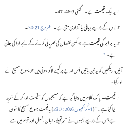
یہ ایک
قیمت
ہے۔—‏
گنتی
‏:‏
‏،
‏۔‏
47
46
3
اِس کے ذریعے
رِہائی
یا آزادی ملتی ہے۔—‏
خروج
‏:‏
‏۔‏
30
21
یہ
برابر کی قیمت
ہے جو کسی نقصان کی بھرپائی کرنے کے لیے ادا کی جاتی
ہے۔‏
a
آئیں، دیکھیں کہ یہ تین باتیں اُس فدیے پر کیسے لاگو ہوتی ہیں جو یسوع مسیح نے
ادا کِیا۔‏
قیمت۔‏
پاک کلام میں بتایا گیا ہے کہ مسیحیوں کو ”‏قیمت ادا کر کے خرید
لیا گیا ہے۔“‏ (‏
‏-‏کُرنتھیوں
‏:‏
‏؛‏
‏:‏
‏)‏ یہ قیمت یسوع مسیح کا خون
23
7
20
6
1
ہے جس کے ذریعے اُنہوں نے ”‏ہر قبیلے، زبان، نسل اور قوم میں سے