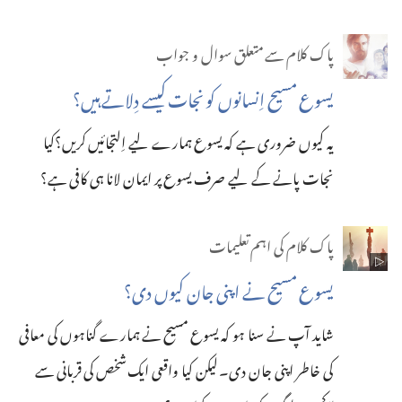
پاک کلام سے متعلق سوال و جواب
یسوع مسیح اِنسانوں کو نجات کیسے دِلاتے ہیں؟‏
یہ کیوں ضروری ہے کہ یسوع ہمارے لیے اِلتجائیں کریں؟کیا
نجات پانے کے لیے صرف یسوع پر ایمان لانا ہی کافی ہے؟‏
پاک کلام کی اہم تعلیمات
یسوع مسیح نے اپنی جان کیوں دی؟‏
شاید آپ نے سنا ہو کہ یسوع مسیح نے ہمارے گناہوں کی معافی
کی خاطر اپنی جان دی۔‏ لیکن کیا واقعی ایک شخص کی قربانی سے