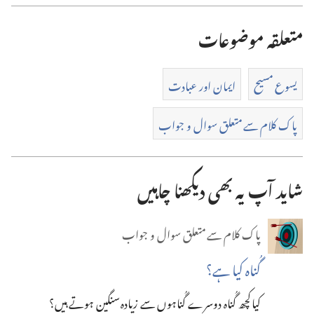
متعلقہ موضوعات
یسوع مسیح
ایمان اور عبادت
پاک کلام سے متعلق سوال و جواب
شاید آپ یہ بھی دیکھنا چاہیں
پاک کلام سے متعلق سوال و جواب
گُناہ کیا ہے؟‏
کیا کچھ گُناہ دوسرے گُناہوں سے زیادہ سنگین ہوتے ہیں؟‏