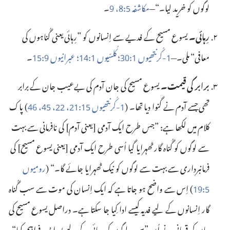
لوگوں کو خرید لیا۔“‏—‏
مکاشفہ
‏:‏
‏،
‏۔‏
9
8
5
رِہائی۔‏
یسوع مسیح کے فدیے سے اِنسانوں کو ”‏رِہائی یعنی گُناہوں کی
معافی“‏ ملی۔—‏
‏-‏کُرنتھیوں
‏:‏
‏؛‏
کُلسّیوں
‏:‏
‏؛‏
عبرانیوں
‏:‏
‏۔‏
15
9
14
1
30
1
1
برابر کی قیمت۔‏
یسوع مسیح کی جان آدم کی بے‌عیب جان کے برابر
تھی جسے آدم نے گنوا دیا تھا۔ (‏
‏-‏کُرنتھیوں
‏:‏
‏،
‏،‏
‏،
‏)‏ پاک
46
45
22
21
15
1
کلام میں لکھا ہے:‏ ”‏جس طرح ایک آدمی [‏یعنی آدم]‏ کی نافرمانی سے بہت
سے لوگوں کو گُناہ گار ٹھہرایا گیا اُسی طرح ایک آدمی [‏یعنی یسوع مسیح]‏ کی
فرمانبرداری سے بہت سے لوگوں کو نیک ٹھہرایا جائے گا۔“‏ (‏
رومیوں
‏:‏
‏)‏ اِس سے واضح ہو جاتا ہے کہ ایک اِنسان کی موت سے سب گُناہ
19
5
گار اِنسانوں کے لیے فدیہ کیسے ادا کِیا جا سکتا ہے۔ دراصل یسوع مسیح کی
جان کی قربانی نے اُن ”‏سب لوگوں کی رِہائی کے لیے پورا فدیہ فراہم کِیا“‏