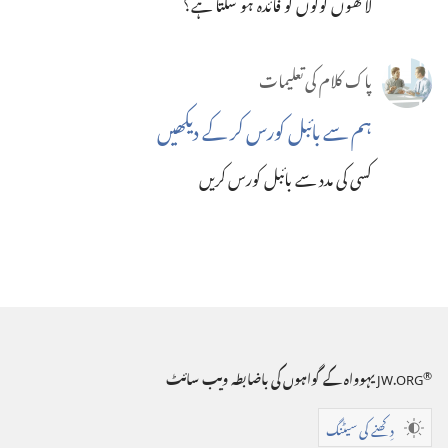
لاکھوں لوگوں کو فائدہ ہو سکتا ہے؟‏
پاک کلام کی تعلیمات
ہم سے بائبل کورس کر کے دیکھیں
کسی کی مدد سے بائبل کورس کریں
®
JW.ORG
یہوواہ کے گواہوں کی باضابطہ ویب سائٹ
دِکھنے کی سیٹنگ