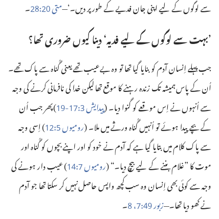
سے لوگوں کے لیے اپنی جان فدیے کے طور پر دیں۔‘‏—‏
متی
‏:‏
‏۔‏
28
20
‏’‏بہت سے لوگوں کے لیے فدیہ‘‏ دینا کیوں ضروری تھا؟‏
جب پہلے اِنسان آدم کو بنایا گیا تھا تو وہ بے‌عیب تھے یعنی گُناہ سے پاک تھے۔
اُن کے پاس ہمیشہ تک زندہ رہنے کا موقع تھا لیکن خدا کی نافرمانی کرنے کی وجہ
سے اُنہوں نے اِس موقعے کو گنوا دیا۔ (‏
پیدایش
‏:‏
‏-‏
‏)‏ پھر جب اُن
19
17
3
کے بچے پیدا ہوئے تو اُنہیں گُناہ ورثے میں ملا۔ (‏
رومیوں
‏:‏
‏)‏ اِسی وجہ
12
5
سے پاک کلام میں بتایا گیا ہے کہ آدم نے خود کو اور اپنے بچوں کو گُناہ اور
موت کا ”‏غلام بننے کے لیے بیچ دیا۔“‏ (‏
رومیوں
‏:‏
‏)‏ عیب دار ہونے کی
14
7
وجہ سے کوئی بھی اِنسان وہ سب کچھ واپس حاصل نہیں کر سکتا تھا جو آدم
نے کھو دیا تھا۔—‏
زبور
‏:‏
‏،
‏۔‏
8
7
49