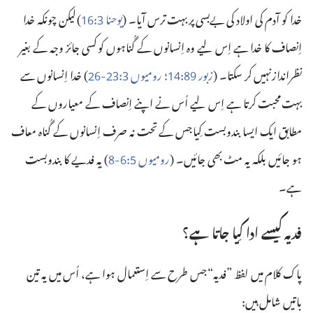
خدا کو آدم کی اولاد کی بے‌بسی پر بہت ترس آیا۔ (‏
یوحنا
‏:‏
‏)‏ لیکن چونکہ خدا
16
3
اِنصاف کا خدا ہے اِس لیے وہ اِنسانوں کے گُناہوں کو کسی جائز وجہ کے بغیر
نظرانداز نہیں کر سکتا۔ (‏
زبور
‏:‏
‏؛‏
رومیوں
‏:‏
‏-‏
‏)‏ خدا اِنسانوں سے
26
23
3
14
89
بہت محبت کرتا ہے اِس لیے اُس نے اپنے اِنصاف کے معیاروں کے
مطابق ایک ایسا بندوبست کِیا جس کے تحت نہ صرف اِنسانوں کے گُناہ معاف
ہو جائیں بلکہ یہ مٹ بھی جائیں۔ (‏
رومیوں
‏:‏
‏-‏
‏)‏ یہ فدیے کا بندوبست
8
6
5
ہے۔‏
فدیہ کیسے ادا کِیا جاتا ہے؟‏
پاک کلام میں لفظ ”‏فدیہ“‏ جس طرح سے اِستعمال ہوا ہے، اُس میں یہ تین
باتیں شامل ہیں:‏