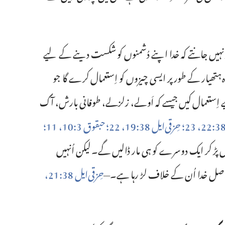
و نہیں جانتے کہ خدا اپنے دُشمنوں کو شکست دینے کے لیے
 ہتھیار کے طور پر ایسی چیزوں کو اِستعمال کرے گا جو
 اِستعمال کیں جیسے کہ اَولے، زلزلے، طوفانی بارش، آگ
حِزقی‌ایل 38:‏19،‏
22؛‏
حبقوق 3:‏10، 11؛‏
 میں پڑ کر ایک دوسرے کو ہی مار ڈالیں گے۔ لیکن اُنہیں
راصل خدا اُن کے خلاف لڑ رہا ہے۔—‏
حِزقی‌ایل 38:‏21،‏