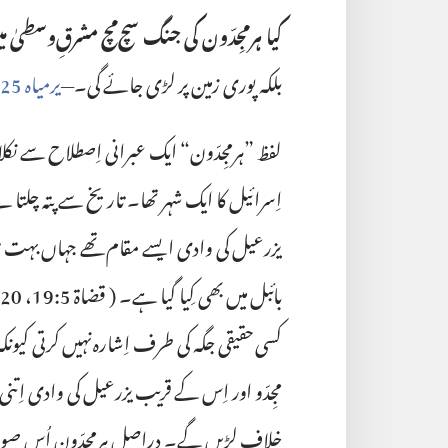
کیا ہرمجِدّون کی جنگ سچ‌مچ مشرقِ‌وسطیٰ 
بلکہ پوری زمین پر لڑی جائے گی۔—‏
یرمیاہ 25:‏32-‏34؛‏
لفظ ”‏ہرمجِدّون“‏ ایک عبرانی اِصطلا‌ح سے نکلا
اِسرائیل کا ایک شہر تھا۔ تاریخ سے پتہ چلتا 
یزرعیل کی وادی ایسے مقام تھے جہاں بہت سی 
بائبل میں بھی کِیا گیا ہے۔ (‏
قضاۃ 5:‏19، 20؛‏
کسی حقیقی جگہ کی طرف اِشارہ نہیں کرتی کیونکہ م
مجِدّو اور اِس کے قریب یزرعیل کی وادی اِتنی
خلاف لڑیں گے۔ دراصل ہرمجِدّون اُس صورت