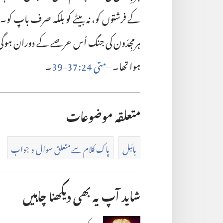
کے فرشتوں کو، نہ بیٹے کو بلکہ صرف باپ کو۔“‏
ہرمجِدّون کی جنگ اُس عرصے کے دوران ہوگی
ہوا تھا۔—‏
متی 24:‏37-‏39
‏۔‏
متعلقہ موضوعات
بائبل
پاک کلام سے متعلق سوال و جواب
شاید آپ یہ بھی دیکھنا چاہیں