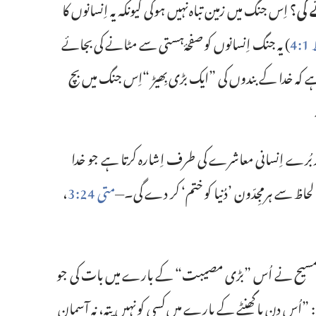
 گی؟‏
اِس جنگ میں زمین تباہ نہیں ہوگی کیونکہ یہ اِنسانوں کا
4
‏)‏ یہ جنگ اِنسانوں کو صفحۂ‌ہستی سے مٹانے کی بجائے
ا ہے کہ خدا کے بندوں کی ”‏ایک بڑی بِھیڑ “‏اِس جنگ میں بچ
ھار بُرے اِنسانی معاشرے کی طرف اِشارہ کرتا ہے جو خدا
 لحاظ سے ہرمجِدّون ’‏دُنیا کو ختم‘‏ کر دے گی۔—‏
متی 24:‏3
‏،
یح نے اُس ”‏بڑی مصیبت“‏ کے بارے میں بات کی جو
:‏ ”‏اُس دن یا گھنٹے کے بارے میں کسی کو نہیں پتہ، نہ آسمان