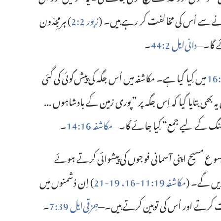
رانے سے اُس کی مخالفت کر رہے ہیں۔ (‏
زبور 2:‏2
‏)‏ ہرمجِدّون
ے گا۔—‏
دانی‌ایل 2:‏44
‏۔‏
میں کِیا گیا ہے۔ مکاشفہ میں اُس جگہ کی پیش‌گوئی کی گئی
ہ بھی بتایا گیا کہ اِس جگہ پر ”‏پوری زمین کے بادشاہوں .‏.‏.‏
نگ کے لیے جمع“‏ کِیا جائے گا۔—‏
مکاشفہ 16:‏14
‏۔‏
وع مسیح اپنی آسمانی فوجوں کی پیشوائی کرتے ہوئے
ریں گے۔ (‏
مکاشفہ 19:‏11-‏16،‏
19-‏21
‏)‏ اِن دُشمنوں میں
فت کرتے اور اُس کی توہین کرتے ہیں۔—‏
حِزقی‌ایل 39:‏7
‏۔‏