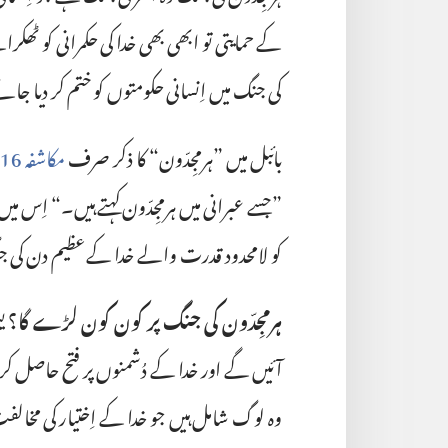
کے حمایتی تو ابھی بھی خدا کی حکمرانی کو ٹھک
کی جنگ میں اِنسانی حکومتوں کو ختم کر دیا جائ
بائبل میں ”‏ہرمجِدّون“‏ کا ذکر صرف
مکاشفہ 16:‏16
”‏جسے عبرانی میں ہرمجِدّون کہتے ہیں۔“‏ اِس میں ی
کو لامحدود قدرت والے خدا کے عظیم دن کی ج
ہرمجِدّون کی جنگ پر کون کون لڑے گا؟‏
یس
آئیں گے اور خدا کے دُشمنوں پر فتح حاصل ک
وہ لوگ شامل ہیں جو خدا کے اِختیار کی مخال