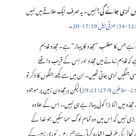
میں لڑی جائے گی؟‏
نہیں۔ یہ صرف ایک علاقے میں نہیں
حِزقی‌ایل 39:‏17-‏20
‏۔‏
 ہے جس کا مطلب ”‏مجِدّو کا پہاڑ“‏ ہے۔ مجِدّو قدیم
ہے کہ قدیم زمانے میں مجِدّو اور اِس کے قریب واقعے
جنگیں لڑی جاتی تھیں۔ اِن میں سے کچھ جنگوں کا ذکر تو
2-‏سلاطین 9:‏27؛‏
23:‏29
‏)‏ لیکن ہرمجِدّون زمین پر موجود
جِدّو میں اِتنا بڑا کوئی پہاڑ ہے ہی نہیں۔ اِس کے علاوہ
 بڑی نہیں کہ اِس میں وہ تمام لوگ سما سکیں جو خدا کے
حال کی طرف اِشارہ کرتی ہے جس میں ’‏پوری زمین کے