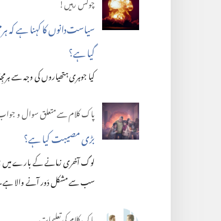
چوکس رہیں!‏
سیاست‌دانوں کا کہنا ہے کہ ہرم
گیا ہے؟
کیا جوہری ہتھیاروں کی وجہ سے ہرمج
پاک کلام سے متعلق سوال و جواب
بڑی مصیبت کیا ہے؟‏
لوگ آخری زمانے کے بارے میں جو پیش‌
سب سے مشکل دَور آنے والا ہے۔ اُس
پاک کلام کی تعلیمات