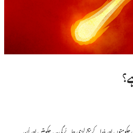
؟‏
 حکومتوں اور خدا کے بیچ لڑی جائے گی۔ یہ حکومتیں اور اُن