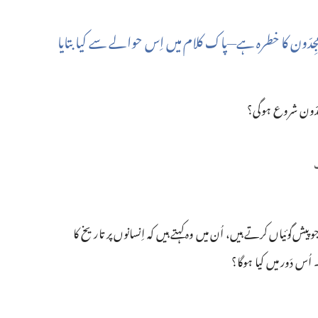
جِدّون کا خطرہ ہے—‏پاک کلام میں اِس حوالے سے کیا بتایا
ِدّون شروع ہوگی؟
گوئیاں کرتے ہیں، اُن میں وہ کہتے ہیں کہ اِنسانوں پر تاریخ کا
 دَور میں کیا ہوگا؟‏