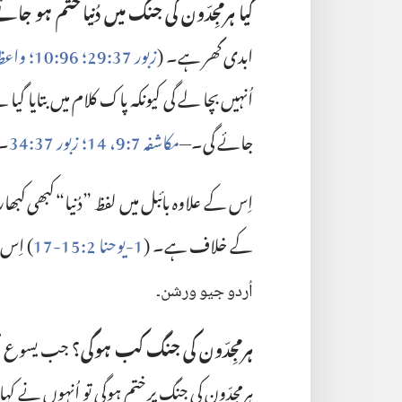
کیا ہرمجِدّون کی جنگ میں دُنیا ختم ہو جائے
ابدی گھر ہے۔ (‏
زبور 37:‏29؛‏
96:‏10؛‏
واعظ 1:‏
اُنہیں بچا لے گی کیونکہ پاک کلام میں بتایا گی
جائے گی۔—‏
مکاشفہ 7:‏9،‏
14؛‏
زبور 37:‏34
‏۔‏
اِس کے علاوہ بائبل میں لفظ ”‏دُنیا“‏ کبھی کب
کے خلاف ہے۔ (‏
1-‏یوحنا 2:‏15-‏17
‏)‏ اِس
اُردو
جیو
ورشن۔‏
ہرمجِدّون کی جنگ کب ہوگی؟‏
جب یسوع مس
ہرمجِدّون کی جنگ پر ختم ہوگی تو اُنہوں نے کہا