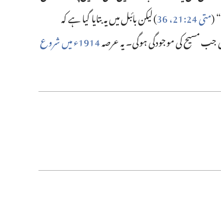
 (‏
متی 24:‏21،‏
36
‏)‏ لیکن بائبل میں یہ بتایا گیا ہے کہ
 جب مسیح کی موجودگی ہوگی۔ یہ عرصہ
1914ء میں شروع