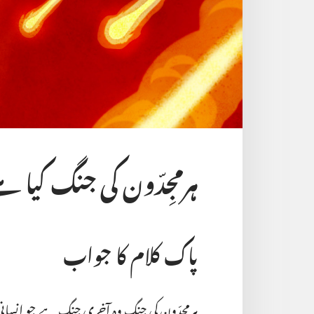
ہرمجِدّون کی جنگ کیا ہے
پاک کلام کا جواب
ہرمجِدّون کی جنگ وہ آخری جنگ ہے جو اِنسانی