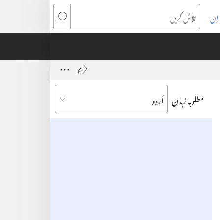
اِن
تلاش
کریں
مطلوبہ زبان