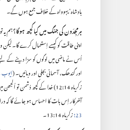
بادشاہ‘‏ یہوواہ کے خلاف جمع ہوں گے۔‏
ہرمجِدّون کی جنگ میں کیا کچھ ہوگا؟‏
ہم یہ ت
اپنی طاقت کو کیسے اِستعمال کرے گا۔ لیکن وہ
اُس نے ماضی میں لوگوں کو سزا دینے کے لیے
اور گندھک، آسمانی بجلی اور وبائیں۔ (‏
ایوب 38:‏22، 23؛‏
زکریاہ 14:‏12
‏)‏ خدا کے کچھ دُشمن تو اُلجھن
آخرکار اِس بات کا احساس ہو جائے گا کہ د
23؛‏
زکریاہ 14:‏13
‏۔‏