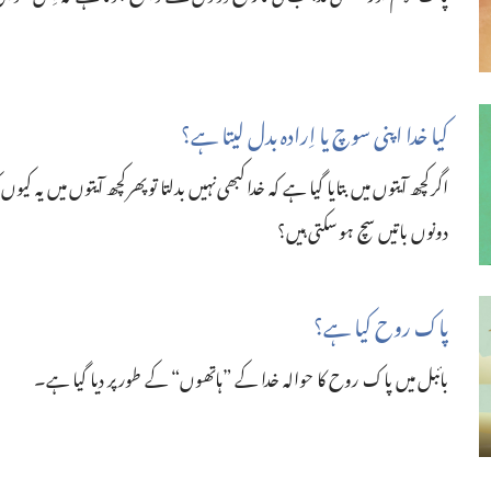
کیا خدا اپنی سوچ یا اِرادہ بدل لیتا ہے؟‏
اگر کچھ آیتوں میں بتایا گیا ہے کہ خدا کبھی نہیں بدلتا تو پھر کچھ آیتوں میں یہ کیوں
دونوں باتیں سچ ہو سکتی ہیں؟‏
پاک روح کیا ہے؟‏
بائبل میں پاک روح کا حوالہ خدا کے ”‏ہاتھوں“‏ کے طور پر دیا گیا ہے۔‏