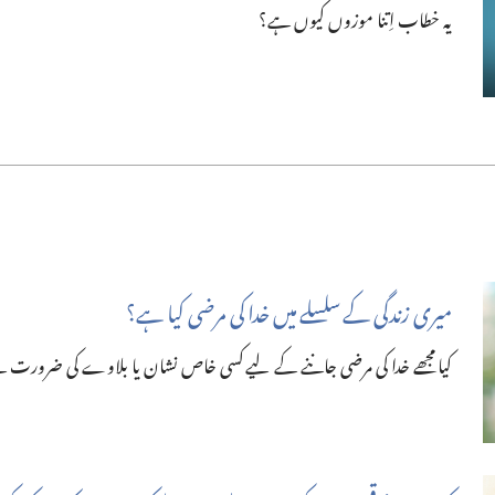
یہ خطاب اِتنا موزوں کیوں ہے؟‏
میری زندگی کے سلسلے میں خدا کی مرضی کیا ہے؟‏
کیا مجھے خدا کی مرضی جاننے کے لیے کسی خاص نشان یا بلا‌وے کی ضرور