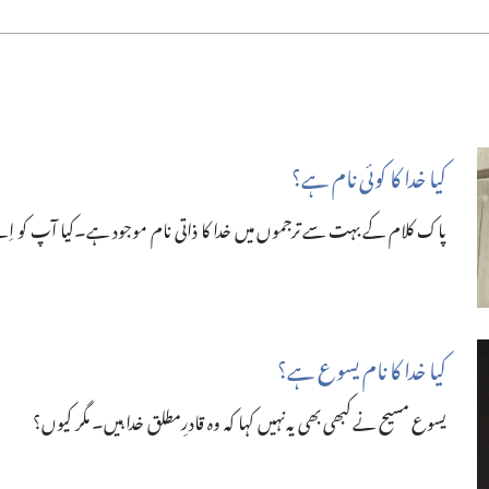
کیا خدا کا کوئی نام ہے؟‏
پاک کلام کے بہت سے ترجموں میں خدا کا ذاتی نام موجود ہے۔کیا آپ کو اِسے 
کیا خدا کا نام یسوع ہے؟‏
یسوع مسیح نے کبھی بھی یہ نہیں کہا کہ وہ قادرِمطلق خدا ہیں۔ مگر کیوں؟‏