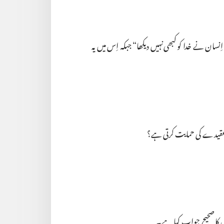
اِنسان نے خدا کو کبھی نہیں دیکھا“‏ جبکہ اِس میں یہ
 عقیدے کی حمایت کرتی ہے؟‏
 کا صحیح جواب کیا ہے۔‏