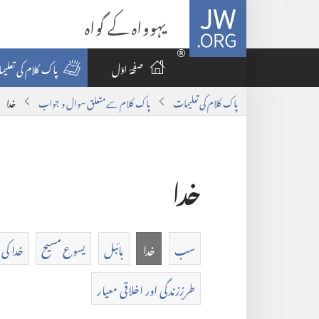
JW.ORG
یہوواہ کے گواہ
صفحۂ اوّل
پاک کلام کی تعلی
پاک کلام کی تعلیمات
پاک کلام سے متعلق سوال و جواب
خدا
خدا
سب
خدا
بائبل
یسوع مسیح
خدا کی
طرزِزندگی اور اخلاقی معیار