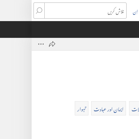
اِن
تلاش
کریں
لات
ایمان اور عبادت
تہوار