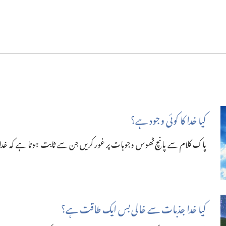
کیا خدا کا کوئی وجود ہے؟‏
پاک کلام سے پانچ ٹھوس وجوہات پر غور کریں جن سے ثابت ہوتا ہے کہ خدا
کیا خدا جذبات سے خالی بس ایک طاقت ہے؟‏