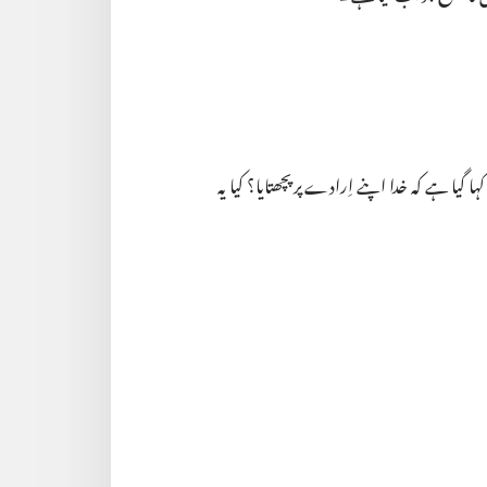
 کہا گیا ہے کہ خدا اپنے اِرادے پر پچھتایا؟ کیا یہ