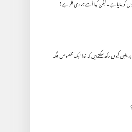
 کو بنایا ہے۔ لیکن کیا اُسے ہماری فکر ہے؟‏
پر یقین کیوں رکھ سکتے ہیں کہ خدا ایک مخصوص جگہ
‏