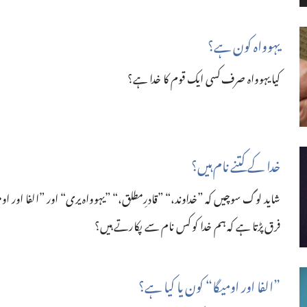
یہوواہ کون ہے؟‏
کیا یہوواہ صرف کسی ایک قوم کا خدا ہے؟‏
خدا کے کتنے نام ہیں؟‏
شاید لوگ سوچیں کہ ”‏خداوند،“‏ ”‏قادرِمطلق،“‏ ”‏یہوواہ یری“‏ اور ”‏الفا او
فرق پڑتا ہے کہ ہم خدا کو کس نام سے پکارتے ہیں؟‏
‏”‏الفا اور اومیگا“‏ کون یا کیا ہے؟‏