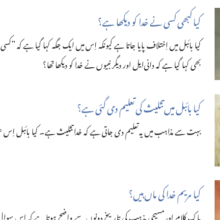
کیا کبھی کسی نے خدا کو دیکھا ہے؟‏
کیا بائبل میں اِختلاف پایا جاتا ہے کیونکہ اِس میں ایک جگہ کہا گیا ہے کہ ”‏کسی 
بھی کہا گیا ہے کہ دانی‌ایل اور دیگر نبیوں نے خدا کو دیکھا تھا؟‏
کیا بائبل میں تثلیث کی تعلیم دی گئی ہے؟‏
بہت سے مذاہب میں یہ تعلیم دی جاتی ہے کہ خدا تثلیث ہے۔ کیا بائبل اِس
کیا مریم خدا کی ماں ہیں؟‏
پاک کلام اور مسیحی مذہب کی تاریخ دونوں سے واضح ہوتا ہے کہ اِس سوال