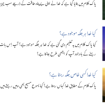
پاک کلام میں بتایا گیا ہے کہ خدا نے اپنی بے‌پناہ طاقت کے ذریعے سب چیزوں
کیا خدا ہر جگہ موجود ہے؟‏
کیا پاک کلام میں یہ تعلیم دی گئی ہے کہ خدا ہر جگہ موجود ہے؟ آپ اِس بات 
رہنے کے باوجود آپ کو اچھی طرح جانتا ہے؟‏
کیا خدا کسی خاص جگہ رہتا ہے؟‏
پاک کلام کے مطابق خدا کہاں رہتا ہے؟ کیا یسوع مسیح بھی وہیں رہتے ہیں؟