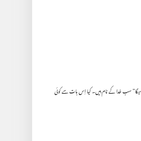
ر اومیگا“‏ سب خدا کے نام ہیں۔ کیا اِس بات سے کوئی