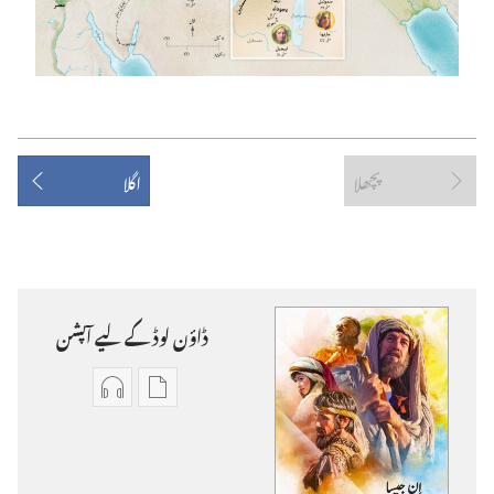
پچھلا
اگلا
ڈاؤن‌ لوڈ کے لیے آپشن
ڈاؤن‌
آڈیو
لوڈ
ریکارڈنگ