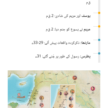
ق‌م
یوسف
اور مریم کی شادی:‏ 2 ق‌م
مریم
نے یسوع کو جنم دیا:‏ 2 ق‌م
مارتھا:‏
ذکرکردہ واقعات پیش آئے:‏ 29-‏33ء
پطرس:‏
رسول کے طور پر چُنے گئے:‏ 31ء