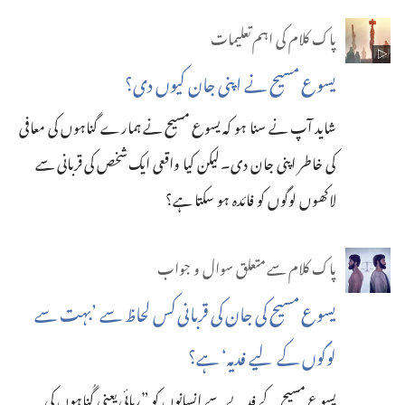
پاک کلام کی اہم تعلیمات
یسوع مسیح نے اپنی جان کیوں دی؟‏
شاید آپ نے سنا ہو کہ یسوع مسیح نے ہمارے گناہوں کی معافی
کی خاطر اپنی جان دی۔‏ لیکن کیا واقعی ایک شخص کی قربانی سے
لاکھوں لوگوں کو فائدہ ہو سکتا ہے؟‏
پاک کلام سے متعلق سوال و جواب
یسوع مسیح کی جان کی قربانی کس لحاظ سے ’‏بہت سے
لوگوں کے لیے فدیہ‘‏ ہے؟‏
یسوع مسیح کے فدیے سے اِنسانوں کو ”‏رِہائی یعنی گُناہوں کی