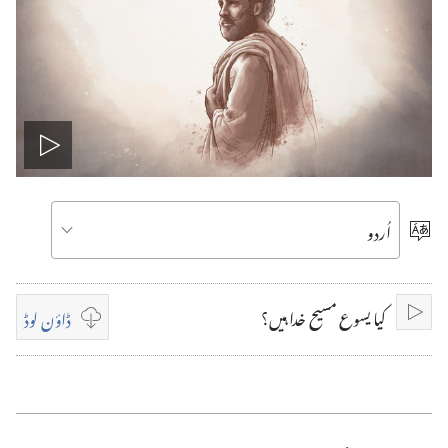
ویڈیو
چلائیں
زبان
کا
اِنتخاب
کیا یسوع مسیح خدا ہیں؟
ڈاؤن لوڈ
چلائیں
ویڈیو
کریں
ڈاؤن‌
لوڈ