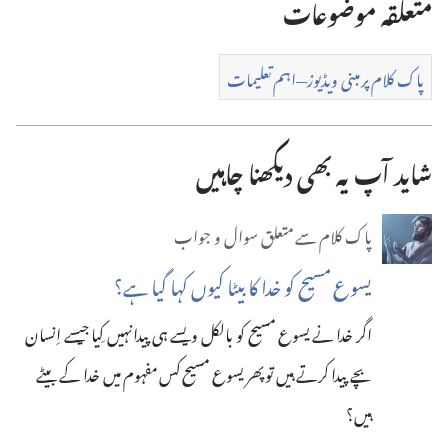
متعلقہ موضوعات
کرنے
کے
پاک کلام پر مبنی ویڈیوز—‏اہم تعلیمات
لیے
آپشن
شاید آپ یہ بھی دیکھنا چاہیں
پاک کلام سے متعلق سوال و جواب
یسوع مسیح کو خدا کا بیٹا کیوں کہا گیا ہے؟‏
اگر خدا نے یسوع مسیح کو بالکل ویسے ہی پیدا نہیں کِیا جیسے اِنسان
بچے پیدا کرتے ہیں تو پھر یسوع مسیح کس مفہوم میں خدا کے بیٹے
ہیں؟‏