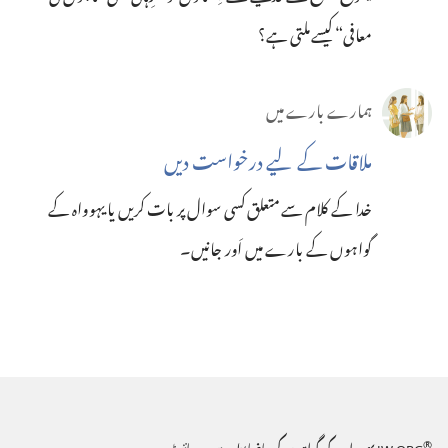
معافی“‏ کیسے ملتی ہے؟‏
ہمارے بارے میں
ملاقات کے لیے درخواست دیں
خدا کے کلام سے متعلق کسی سوال پر بات کریں یا یہوواہ کے
گواہوں کے بارے میں اَور جانیں۔‏
®
JW.ORG
یہوواہ کے گواہوں کی باضابطہ ویب سائٹ