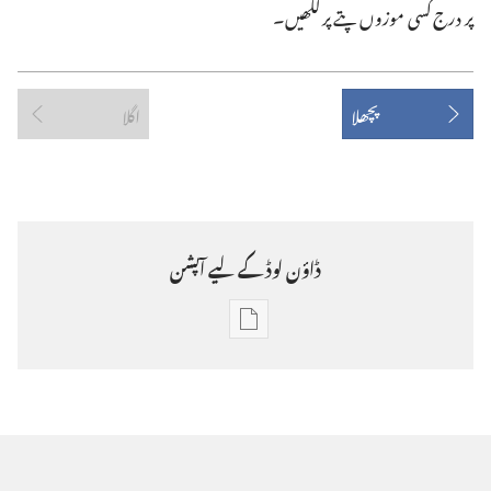
پر درج کسی موزوں پتے پر لکھیں۔‏
پچھلا
اگلا
ڈاؤن‌ لوڈ کے لیے آپشن
ڈاؤن‌
لوڈ
کرنے
کے