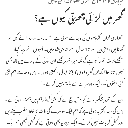
گھر میں لڑائی چھڑتی کیوں ہے؟‏
‏”‏ہماری لڑائی اکثر پیسوں کی وجہ سے ہوتی ہے۔“‏ یہ بات سارہ
نے کہی جو
a
گھانا میں رہتی ہیں اور 17 سال سے شادی‌شُدہ ہیں۔ اُنہوں نے مزید کہا:‏
”‏مجھے بہت غصہ آتا ہے کیونکہ میرا شوہر مجھے اپنی آمدنی کے بارے میں کچھ بھی
نہیں بتاتا حالانکہ مَیں گھر والوں کا اِتنا خیال رکھتی ہوں۔ اِس وجہ سے ہم کئی
کئی ہفتوں تک ایک دوسرے سے بات نہیں کرتے۔“‏
اُن کے شوہر جیکب نے کہا:‏ ”‏یہ سچ ہے کہ کبھی کبھار ہم میں بحث ہوتی ہے۔
اِس کی وجہ اکثر یہ ہوتی ہے کہ ہم ایک دوسرے کی بات کا غلط مطلب لیتے ہیں
اور کُھل کر بات نہیں کرتے۔ ایک وجہ یہ بھی ہوتی ہے کہ کبھی کبھی ہم ایک