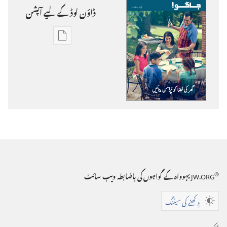
ڈاؤن‌ لوڈ کے لیے آپشن
ڈاؤن‌
لوڈ
کرنے
کے
لیے
آپشن
جاگو!
®
JW.ORG
یہوواہ کے گواہوں کی باضابطہ ویب سائٹ
گھر
دِکھنے کی سیٹنگ
کی