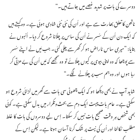
دوسرے کی بات پر شدید غصے میں جاتے ہیں۔“‏
ناتھن کا تعلق بھارت سے ہے اور اُن کی نئی نئی شادی ہوئی ہے۔ وہ کہتے ہیں
کہ ایک دن اُن کے سُسر نے اُن کی ساس پر چلّانا شروع کر دیا۔ اُنہوں نے
بتایا:‏ ”‏میری ساس ناراض ہو کر گھر سے چلی گئی۔ جب مَیں نے اپنے سُسر
سے پوچھا کہ وہ اپنی بیوی پر کیوں چلّائے تو وہ سمجھے کہ مَیں اُن کی بے‌عزتی کر
رہا ہوں اور وہ ہم سب پر چلّانے لگے۔“‏
شاید آپ نے بھی دیکھا ہو کہ ایک چھوٹی سی بات سے گھر میں لڑائی شروع ہو
سکتی ہے۔ عام بات‌چیت ایک دم سے بحث‌وتکرار میں بدل سکتی ہے۔ کوئی
بھی شخص ہر وقت صحیح بات نہیں کر سکتا۔ اِس لیے دوسروں کی بات کا غلط
مطلب نکالنا اور اُن کی نیت پر شک کرنا آسان ہوتا ہے۔ لیکن اِس کے