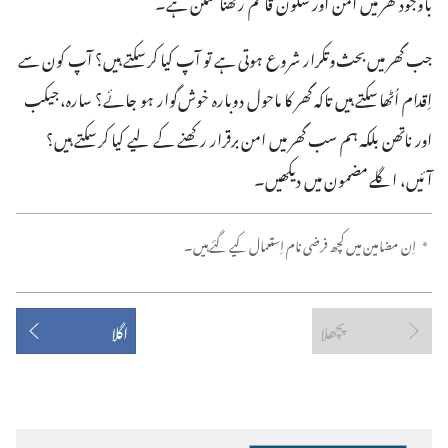
باوجود گھر میں امن اور سکون قائم رکھنا ممکن ہے۔‏
جب گھر میں بحث‌وتکرار شروع ہوتی ہے تو آپ کیا کر سکتے ہیں؟ آپ کون سے
اِقدام اُٹھا سکتے ہیں تاکہ گھر کا ماحول دوبارہ خوش‌گوار ہو جائے؟ سارہ، جیکب
اور ناتھن بلکہ ہم سب گھر میں امن برقرار رکھنے کے لیے کیا کر سکتے ہیں؟
آئیں، اگلے مضمون میں دیکھیں۔‏
اِن مضامین میں کچھ فرضی نام اِستعمال کیے گئے ہیں۔‏
a
پچھلا
اگلا